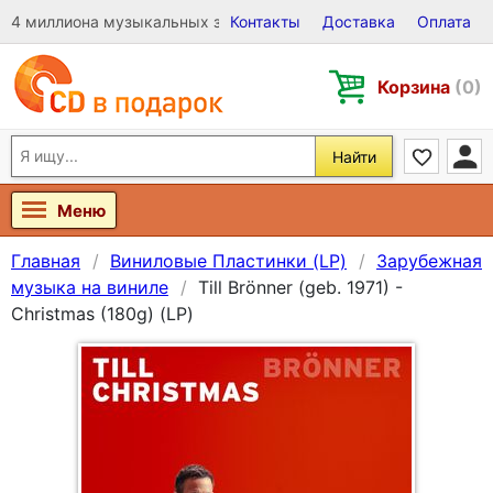
4 миллиона музыкальных записей на Виниле, CD и DVD
Контакты
Доставка
Оплата
Корзина
(0)
Найти
Меню
Главная
Виниловые Пластинки (LP)
Зарубежная
музыка на виниле
Till Brönner (geb. 1971) -
Christmas (180g) (LP)