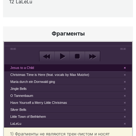
12 LaLeLu
Фрагменты
00:00
00:30
Jesus to a Child
×
Christmas Time is Here (feat. vocals by Max Mutzke)
×
Maria durch ein Dornwald ging
×
Jingle Bells
×
O Tannenbaum
×
Have Yourself a Merry Little Christmas
×
Silver Bells
×
Little Town of Bethlehem
×
LaLeLu
×
1) Фрагменты не являются трек-листом и носят