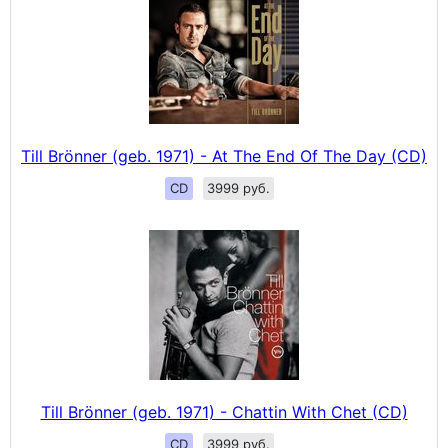
Till Brönner (geb. 1971) - At The End Of The Day (CD)
CD
3999 руб.
Till Brönner (geb. 1971) - Chattin With Chet (CD)
CD
3999 руб.