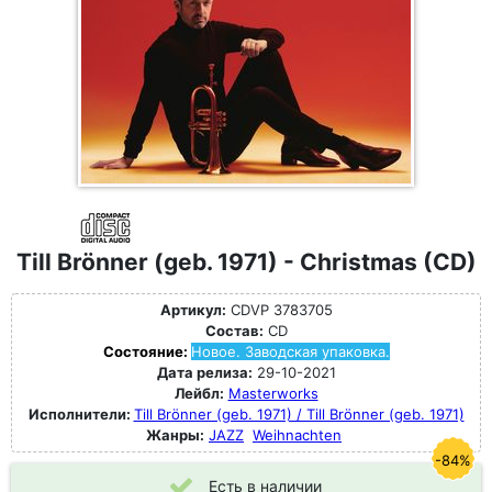
Till Brönner (geb. 1971) - Christmas (CD)
Артикул:
CDVP 3783705
Состав:
CD
Состояние:
Новое. Заводская упаковка.
Дата релиза:
29-10-2021
Лейбл:
Masterworks
Исполнители:
Till Brönner (geb. 1971) / Till Brönner (geb. 1971)
Жанры:
JAZZ
Weihnachten
-84%
Есть в наличии