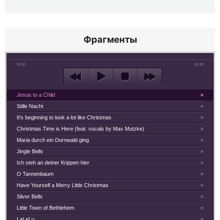
Фрагменты
00:00
00:30
Jesus to a Child
×
Stille Nacht
×
It's beginning to look a lot like Christmas
×
Christmas Time is Here (feat. vocals by Max Mutzke)
×
Maria durch ein Dornwald ging
×
Jingle Bells
×
Ich steh an deiner Krippen hier
×
O Tannenbaum
×
Have Yourself a Merry Little Christmas
×
Silver Bells
×
Little Town of Bethlehem
×
LaLeLu
×