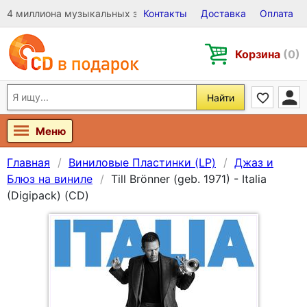
4 миллиона музыкальных записей на Виниле, CD и DVD
Контакты
Доставка
Оплата
Корзина
(0)
Найти
Меню
Главная
Виниловые Пластинки (LP)
Джаз и
Блюз на виниле
Till Brönner (geb. 1971) - Italia
(Digipack) (CD)