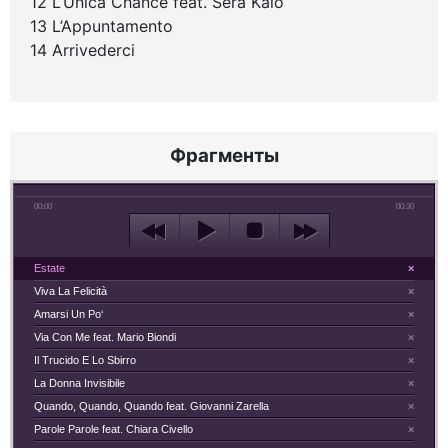
12 L’Unica Chance feat. Sera Kalo
13 L’Appuntamento
14 Arrivederci
Фрагменты
00:00
00:30
Estate
×
Viva La Felicità
×
Amarsi Un Po‘
×
Via Con Me feat. Mario Biondi
×
Il Trucido E Lo Sbirro
×
La Donna Invisibile
×
Quando, Quando, Quando feat. Giovanni Zarella
×
Parole Parole feat. Chiara Civello
×