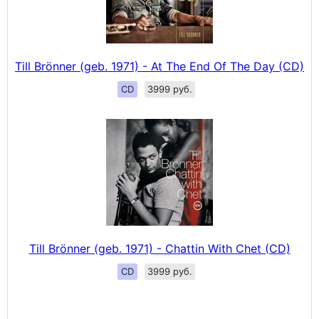
Till Brönner (geb. 1971) - At The End Of The Day (CD)
CD
3999 руб.
Till Brönner (geb. 1971) - Chattin With Chet (CD)
CD
3999 руб.