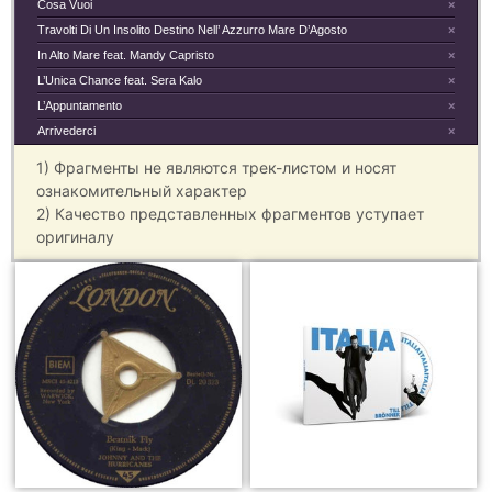
Cosa Vuoi
×
Travolti Di Un Insolito Destino Nell’ Azzurro Mare D’Agosto
×
In Alto Mare feat. Mandy Capristo
×
L’Unica Chance feat. Sera Kalo
×
L’Appuntamento
×
Arrivederci
×
1) Фрагменты не являются трек-листом и носят
ознакомительный характер
2) Качество представленных фрагментов уступает
оригиналу