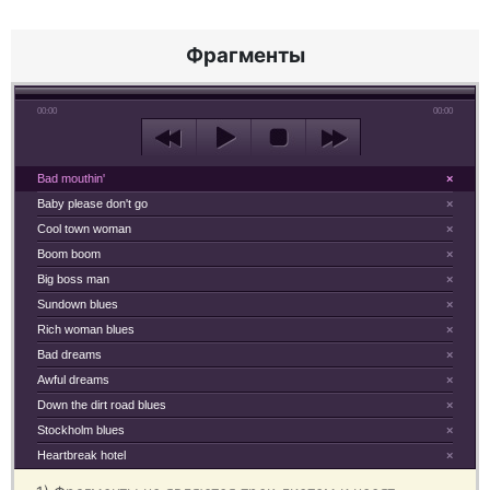
Фрагменты
00:00
00:00
Bad mouthin'
×
Baby please don't go
×
Cool town woman
×
Boom boom
×
Big boss man
×
Sundown blues
×
Rich woman blues
×
Bad dreams
×
Awful dreams
×
Down the dirt road blues
×
Stockholm blues
×
Heartbreak hotel
×