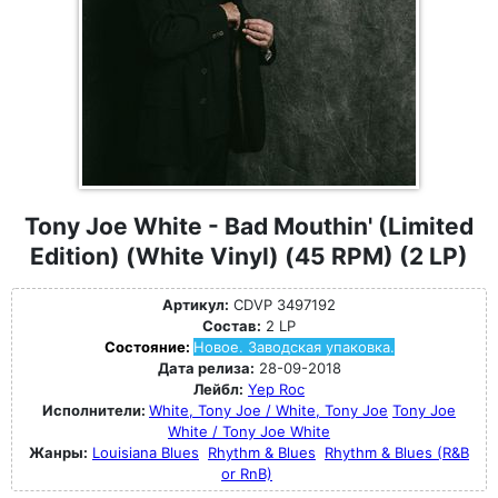
Tony Joe White - Bad Mouthin' (Limited
Edition) (White Vinyl) (45 RPM) (2 LP)
Артикул:
CDVP 3497192
Состав:
2 LP
Состояние:
Новое. Заводская упаковка.
Дата релиза:
28-09-2018
Лейбл:
Yep Roc
Исполнители:
White, Tony Joe / White, Tony Joe
Tony Joe
White / Tony Joe White
Жанры:
Louisiana Blues
Rhythm & Blues
Rhythm & Blues (R&B
or RnB)