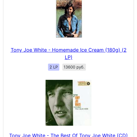
Tony Joe White - Homemade Ice Cream (180g) (2
LP)
2 LP
13600 руб.
Tony Joe White - The Best Of Tony Joe White (CD)