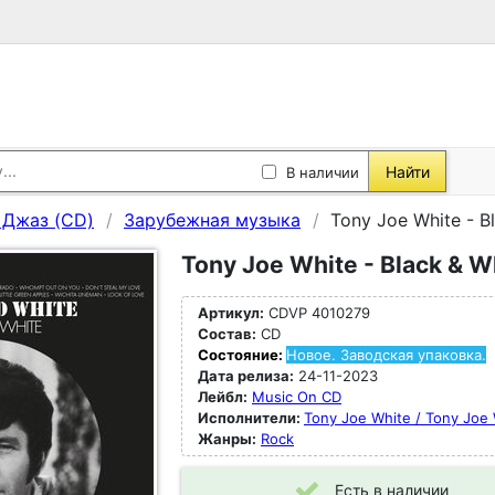
Найти
В наличии
, Джаз (CD)
Зарубежная музыка
Tony Joe White - B
Tony Joe White - Black & W
Артикул:
CDVP 4010279
Состав:
CD
Состояние:
Новое. Заводская упаковка.
Дата релиза:
24-11-2023
Лейбл:
Music On CD
Исполнители:
Tony Joe White / Tony Joe
Жанры:
Rock
Есть в наличии