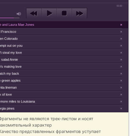
00:30
lie and Laura Mae Jones
×
l Francisco
×
en Colorado
×
mpt out on you
×
t steal my love
×
 salad Annie
×
's making love
×
atch my back
×
le green apples
×
ita lineman
×
 of love
×
more miles to Louisiana
×
rgia pines
×
 Фрагменты не являются трек-листом и носят
накомительный характер
 Качество представленных фрагментов уступает