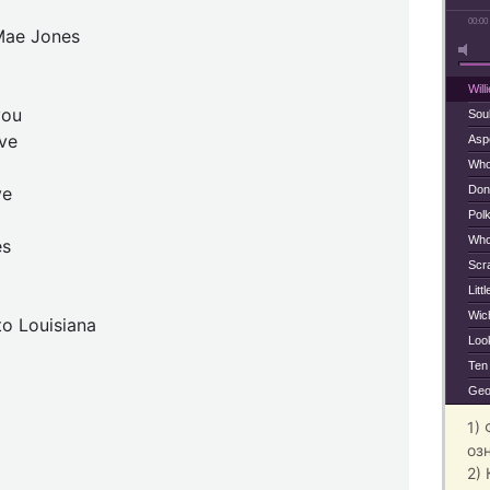
00:00
 Mae Jones
Wil
you
Sou
ove
Asp
Who
ve
Don'
Polk
Who
es
Scr
Litt
Wich
to Louisiana
Look
Ten 
Geo
1)
оз
2)