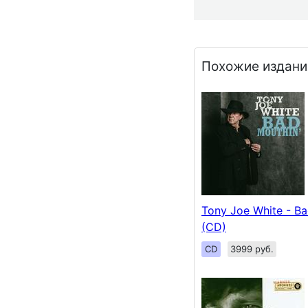
Похожие издани
Tony Joe White - Ba
(CD)
CD
3999 руб.