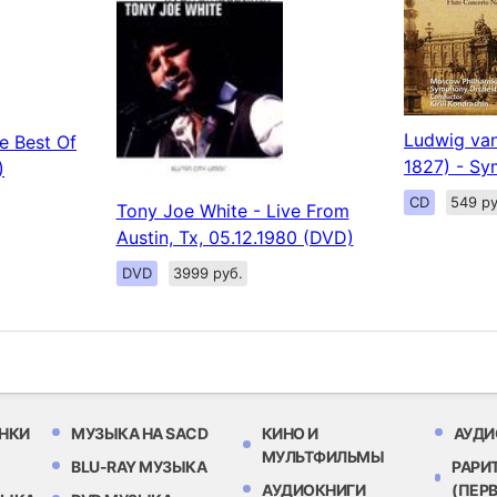
Ludwig van
e Best Of
1827) - Sy
)
CD
549 ру
Tony Joe White - Live From
Austin, Tx, 05.12.1980 (DVD)
DVD
3999 руб.
НКИ
МУЗЫКА НА SACD
КИНО И
АУДИ
МУЛЬТФИЛЬМЫ
BLU-RAY МУЗЫКА
РАРИ
АУДИОКНИГИ
(ПЕР