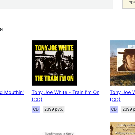
ор
я
d Mouthin'
Tony Joe White - Train I'm On
Tony Joe W
(CD)
(CD)
CD
2399 руб.
CD
2399 р