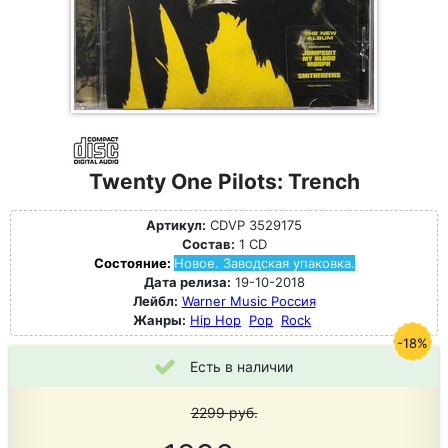
Twenty One Pilots: Trench
Артикул:
CDVP 3529175
Состав:
1 CD
Состояние:
Новое. Заводская упаковка.
Дата релиза:
19-10-2018
Лейбл:
Warner Music Россия
Жанры:
Hip Hop
Pop
Rock
-18%
Есть в наличии
2299
руб.