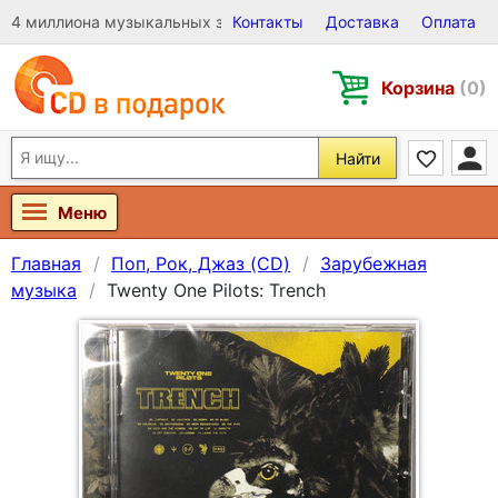
4 миллиона музыкальных записей на Виниле, CD и DVD
Контакты
Доставка
Оплата
Корзина
(0)
Найти
Меню
Главная
Поп, Рок, Джаз (CD)
Зарубежная
музыка
Twenty One Pilots: Trench