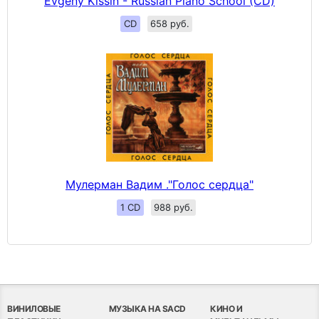
Evgeny Kissin - Russian Piano School (CD)
CD
658 руб.
Мулерман Вадим ."Голос сердца"
1 CD
988 руб.
ВИНИЛОВЫЕ
МУЗЫКА НА SACD
КИНО И