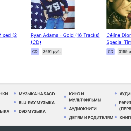
ixed (2
Ryan Adams - Gold (16 Tracks)
Céline Dio
(CD)
Special Ti
CD
3691 руб.
CD
3199 р
НКИ
МУЗЫКА НА SACD
КИНО И
АУДИ
МУЛЬТФИЛЬМЫ
BLU-RAY МУЗЫКА
РАРИ
АУДИОКНИГИ
(ПЕР
ЗЫКА
DVD МУЗЫКА
ДЕТЯМ И РОДИТЕЛЯМ
КНИГ