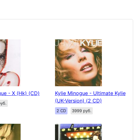
gue - X (Hk) (CD)
Kylie Minogue - Ultimate Kylie
(UK-Version) (2 CD)
уб.
2 CD
3999 руб.