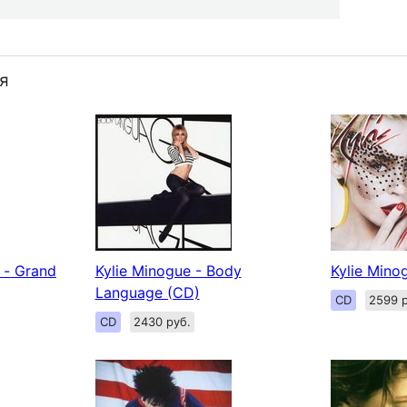
я
- Grand
Kylie Minogue - Body
Kylie Mino
Language (CD)
CD
2599 р
CD
2430 руб.