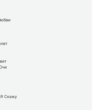
Любви
олет
вет
 Очи
 Я Скажу