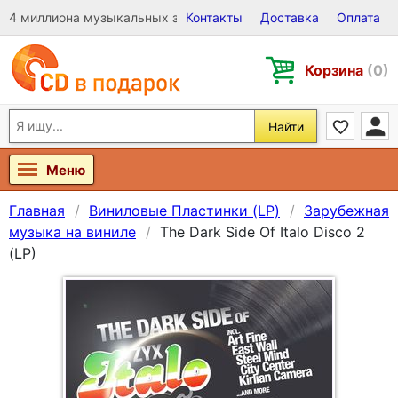
4 миллиона музыкальных записей на Виниле, CD и DVD
Контакты
Доставка
Оплата
Корзина
(0)
Найти
Меню
Главная
Виниловые Пластинки (LP)
Зарубежная
музыка на виниле
The Dark Side Of Italo Disco 2
(LP)