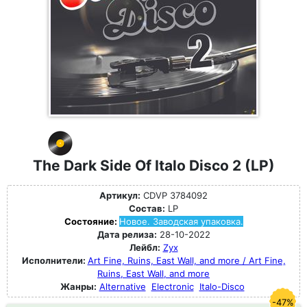
The Dark Side Of Italo Disco 2 (LP)
Артикул:
CDVP 3784092
Состав:
LP
Состояние:
Новое. Заводская упаковка.
Дата релиза:
28-10-2022
Лейбл:
Zyx
Исполнители:
Art Fine, Ruins, East Wall, and more / Art Fine,
Ruins, East Wall, and more
Жанры:
Alternative
Electronic
Italo-Disco
-47%