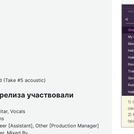
00:00
Sha
My 
Bla
Hell
Hal
Rev
Trai
Ston
 (Take #5 acoustic)
Rub
Hal
 релиза участвовали
1)
оз
tar, Vocals
2)
ms
ор
eer [Assistant], Other [Production Manager]
eer, Mixed By