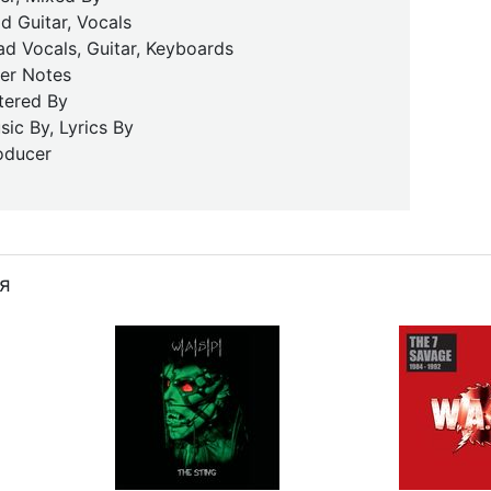
d Guitar, Vocals
ad Vocals, Guitar, Keyboards
ner Notes
tered By
ic By, Lyrics By
oducer
я