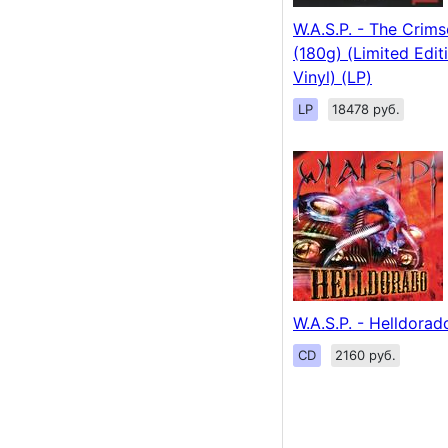
W.A.S.P. - The Crims
(180g) (Limited Edit
Vinyl) (LP)
LP
18478 руб.
W.A.S.P. - Helldorad
CD
2160 руб.