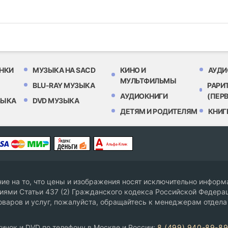
НКИ
МУЗЫКА НА SACD
КИНО И
АУДИ
МУЛЬТФИЛЬМЫ
BLU-RAY МУЗЫКА
РАРИ
АУДИОКНИГИ
(ПЕР
ЗЫКА
DVD МУЗЫКА
ДЕТЯМ И РОДИТЕЛЯМ
КНИГ
е на то, что цены и изображения носят исключительно информа
ями Статьи 437 (2) Гражданского кодекса Российской Федерац
оваров и услуг, пожалуйста, обращайтесь к менеджерам отдела
инок и DVD по телефону в Москве и России:
8 (499) 940-89-8