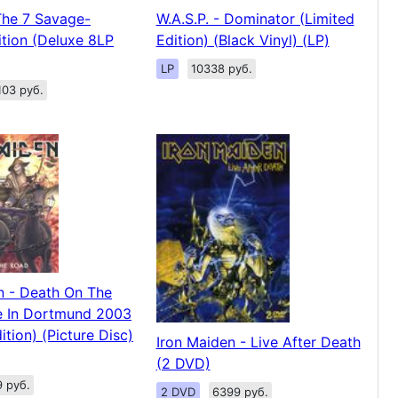
 The 7 Savage-
W.A.S.P. - Dominator (Limited
tion (Deluxe 8LP
Edition) (Black Vinyl) (LP)
LP
10338 руб.
103 руб.
n - Death On The
e In Dortmund 2003
ition) (Picture Disc)
Iron Maiden - Live After Death
(2 DVD)
9 руб.
2 DVD
6399 руб.