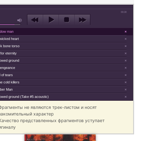
00:30
dow man
×
wicked heart
×
ck bone torso
×
 for eternity
×
lowed ground
×
engeance
×
l of tears
×
e cold killers
×
ber Man
×
lowed ground (Take #5 acoustic)
×
 Фрагменты не являются трек-листом и носят
накомительный характер
 Качество представленных фрагментов уступает
игиналу