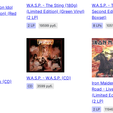
W.A.S.P. - The Sting (180g)
W.A.S.P. -
on Idol
(Limited Edition) (Green Vinyl)
Second Edi
ion) (Red
(2 LP)
Boxset)
2 LP
19599 руб.
8 LPs
105
W.A.S.P. - W.A.S.P. (CD)
o (CD)
Iron Maide
CD
3599 руб.
Road - Liv
(Limited Ed
(2 LP)
2 LP
1194