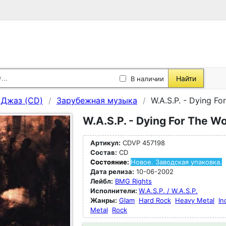
Найти
В наличии
, Джаз (CD)
Зарубежная музыка
W.A.S.P. - Dying Fo
W.A.S.P. - Dying For The W
Артикул:
CDVP 457198
Состав:
CD
Состояние:
Новое. Заводская упаковка.
Дата релиза:
10-06-2002
Лейбл:
BMG Rights
Исполнители:
W.A.S.P. / W.A.S.P.
Жанры:
Glam
Hard Rock
Heavy Metal
In
Metal
Rock