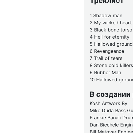
Треклист
1 Shadow man
2 My wicked heart
3 Black bone torso
4 Hell for eternity
5 Hallowed ground
6 Revengeance
7 Trail of tears
8 Stone cold killers
9 Rubber Man
10 Hallowed ground
В создании
Kosh Artwork By
Mike Duda Bass Gui
Frankie Banali Dru
Dan Biechele Engin
Bill Metoyer Engin