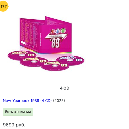
-17%
4 CD
Now Yearbook 1989 (4 CD)
(2025)
Есть в наличии
9699
руб.