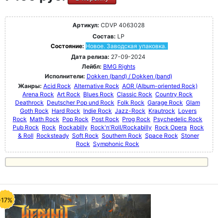
Артикул:
CDVP 4063028
Состав:
LP
Состояние:
Новое. Заводская упаковка.
Дата релиза:
27-09-2024
Лейбл:
BMG Rights
Исполнители:
Dokken (band) / Dokken (band)
Жанры:
Acid Rock
Alternative Rock
AOR (Album-oriented Rock)
Arena Rock
Art Rock
Blues Rock
Classic Rock
Country Rock
Deathrock
Deutscher Pop und Rock
Folk Rock
Garage Rock
Glam
Goth Rock
Hard Rock
Indie Rock
Jazz-Rock
Krautrock
Lovers
Rock
Math Rock
Pop Rock
Post Rock
Prog Rock
Psychedelic Rock
Pub Rock
Rock
Rockabilly
Rock'n'Roll/Rockabilly
Rock Opera
Rock
& Roll
Rocksteady
Soft Rock
Southern Rock
Space Rock
Stoner
Rock
Symphonic Rock
-17%