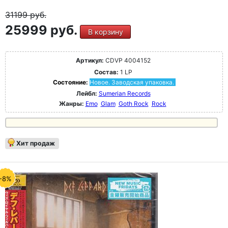
31199
руб.
25999 руб.
В корзину
Артикул:
CDVP 4004152
Состав:
1 LP
Состояние:
Новое. Заводская упаковка.
Лейбл:
Sumerian Records
Жанры:
Emo
Glam
Goth Rock
Rock
Хит продаж
-8%