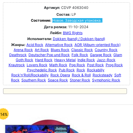
Артикул:
CDVP 4063040
Состав:
LP
Состояние:
Новое. Заводская упаковка.
Дата релиза:
11-10-2024
Лейбл:
BMG Rights
Исполнители:
Dokken (band) / Dokken (band)
Жанры:
Acid Rock
Alternative Rock
AOR (Album-oriented Rock)
Arena Rock
Art Rock
Blues Rock
Classic Rock
Country Rock
Deathrock
Deutscher Pop und Rock
Folk Rock
Garage Rock
Glam
Goth Rock
Hard Rock
Heavy Metal
Indie Rock
Jazz-Rock
Krautrock
Lovers Rock
Math Rock
Pop Rock
Post Rock
Prog Rock
Psychedelic Rock
Pub Rock
Rock
Rockabilly
Rock'n'Roll/Rockabilly
Rock Opera
Rock & Roll
Rocksteady
Soft
Rock
Southern Rock
Space Rock
Stoner Rock
Symphonic Rock
-14%