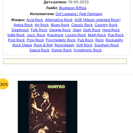
Дата релиза:
19-05-2023
Лейбл:
Bludgeon Riffola
Исполнители:
Def Leppard / Деф Леппард
Жанры:
Acid Rock
Alternative Rock
AOR (Album-oriented Rock)
Arena Rock
Art Rock
Blues Rock
Classic Rock
Country Rock
Deathrock
Folk Rock
Garage Rock
Glam
Goth Rock
Hard Rock
Indie Rock
Jazz-Rock
Krautrock
Lovers Rock
Math Rock
Pop Rock
Post Rock
Prog Rock
Psychedelic Rock
Pub Rock
Rock
Rockabilly
Rock Opera
Rock & Roll
Rocksteady
Soft Rock
Southern Rock
Space Rock
Stoner Rock
Symphonic Rock
-30%