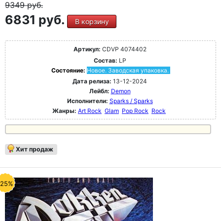
9349
руб.
6831 руб.
В корзину
Артикул:
CDVP 4074402
Состав:
LP
Состояние:
Новое. Заводская упаковка.
Дата релиза:
13-12-2024
Лейбл:
Demon
Исполнители:
Sparks / Sparks
Жанры:
Art Rock
Glam
Pop Rock
Rock
Хит продаж
-25%