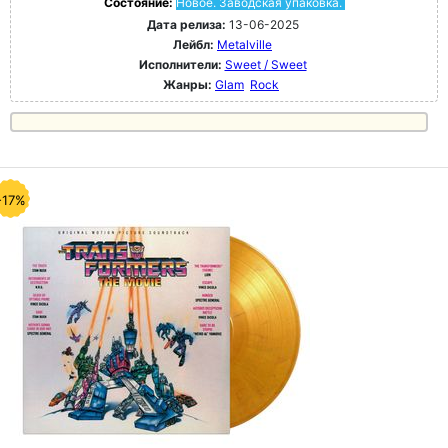
Состояние:
Новое. Заводская упаковка.
Дата релиза:
13-06-2025
Лейбл:
Metalville
Исполнители:
Sweet / Sweet
Жанры:
Glam
Rock
-17%