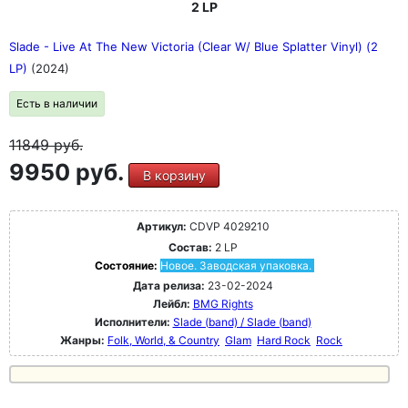
2 LP
Slade - Live At The New Victoria (Clear W/ Blue Splatter Vinyl) (2
LP)
(2024)
Есть в наличии
11849
руб.
9950 руб.
В корзину
Артикул:
CDVP 4029210
Состав:
2 LP
Состояние:
Новое. Заводская упаковка.
Дата релиза:
23-02-2024
Лейбл:
BMG Rights
Исполнители:
Slade (band) / Slade (band)
Жанры:
Folk, World, & Country
Glam
Hard Rock
Rock