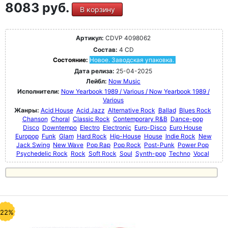
8083 руб.
В корзину
Артикул:
CDVP 4098062
Состав:
4 CD
Состояние:
Новое. Заводская упаковка.
Дата релиза:
25-04-2025
Лейбл:
Now Music
Исполнители:
Now Yearbook 1989 / Various / Now Yearbook 1989 /
Various
Жанры:
Acid House
Acid Jazz
Alternative Rock
Ballad
Blues Rock
Chanson
Choral
Classic Rock
Contemporary R&B
Dance-pop
Disco
Downtempo
Electro
Electronic
Euro-Disco
Euro House
Europop
Funk
Glam
Hard Rock
Hip-House
House
Indie Rock
New
Jack Swing
New Wave
Pop Rap
Pop Rock
Post-Punk
Power Pop
Psychedelic Rock
Rock
Soft Rock
Soul
Synth-pop
Techno
Vocal
-22%