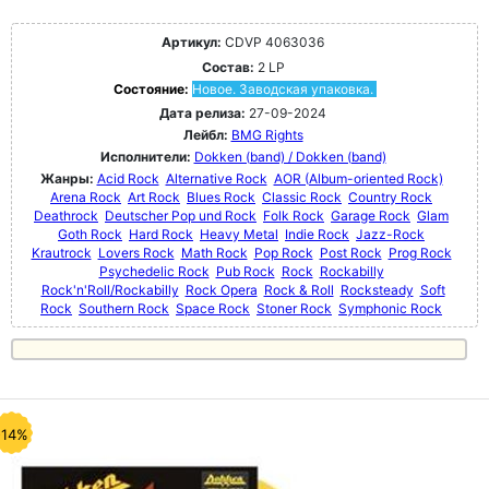
Артикул:
CDVP 4063036
Состав:
2 LP
Состояние:
Новое. Заводская упаковка.
Дата релиза:
27-09-2024
Лейбл:
BMG Rights
Исполнители:
Dokken (band) / Dokken (band)
Жанры:
Acid Rock
Alternative Rock
AOR (Album-oriented Rock)
Arena Rock
Art Rock
Blues Rock
Classic Rock
Country Rock
Deathrock
Deutscher Pop und Rock
Folk Rock
Garage Rock
Glam
Goth Rock
Hard Rock
Heavy Metal
Indie Rock
Jazz-Rock
Krautrock
Lovers Rock
Math Rock
Pop Rock
Post Rock
Prog Rock
Psychedelic Rock
Pub Rock
Rock
Rockabilly
Rock'n'Roll/Rockabilly
Rock Opera
Rock & Roll
Rocksteady
Soft
Rock
Southern Rock
Space Rock
Stoner Rock
Symphonic Rock
-14%