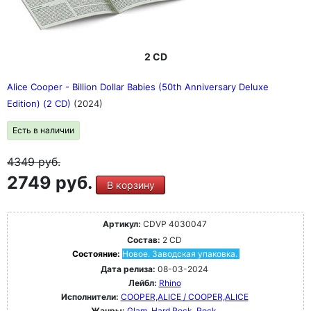
2 CD
Alice Cooper - Billion Dollar Babies (50th Anniversary Deluxe
Edition) (2 CD)
(2024)
Есть в наличии
4349
руб.
2749 руб.
В корзину
Артикул:
CDVP 4030047
Состав:
2 CD
Состояние:
Новое. Заводская упаковка.
Дата релиза:
08-03-2024
Лейбл:
Rhino
Исполнители:
COOPER,ALICE / COOPER,ALICE
Жанры:
Glam
Hard Rock
Rock