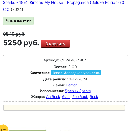
Sparks - 1974: Kimono My House / Propaganda (Deluxe Edition) (3
CD)
(2024)
Есть в наличии
9549
руб.
5250 руб.
В корзину
Артикул:
CDVP 4074404
Состав:
3 CD
Состояние:
Новое. Заводская упаковка.
Дата релиза:
13-12-2024
Лейбл:
Demon
Исполнители:
Sparks / Sparks
Жанры:
Art Rock
Glam
Pop Rock
Rock
-27%