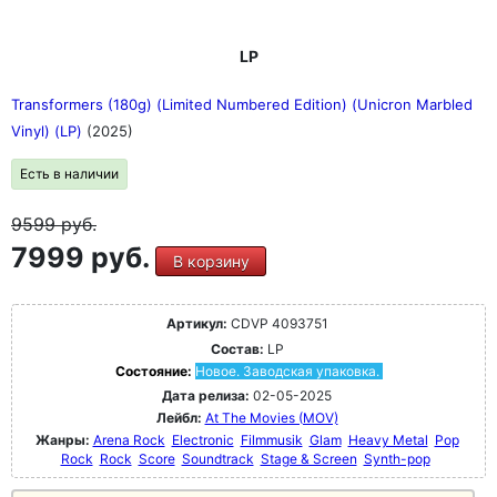
LP
Transformers (180g) (Limited Numbered Edition) (Unicron Marbled
Vinyl) (LP)
(2025)
Есть в наличии
9599
руб.
7999 руб.
В корзину
Артикул:
CDVP 4093751
Состав:
LP
Состояние:
Новое. Заводская упаковка.
Дата релиза:
02-05-2025
Лейбл:
At The Movies (MOV)
Жанры:
Arena Rock
Electronic
Filmmusik
Glam
Heavy Metal
Pop
Rock
Rock
Score
Soundtrack
Stage & Screen
Synth-pop