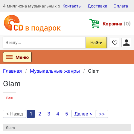
4 миллиона музыкальных записей на Виниле, CD и DVD
Контакты
Доставка
Оплата
Корзина
(0)
Найти
Меню
Главная
Музыкальные жанры
Glam
Glam
Все
1
2
3
4
5
< Назад
Далее >
>>
Glam