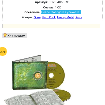
Артикул:
CDVP 4053698
Состав:
1 CD
Состояние:
Новое. Заводская упаковка.
Жанры:
Glam
Hard Rock
Heavy Metal
Rock
Хит продаж
-37%