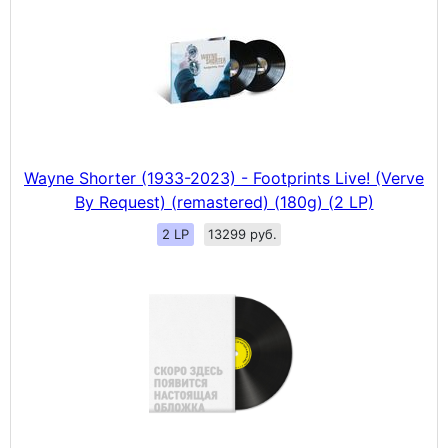
Wayne Shorter (1933-2023) - Footprints Live! (Verve
By Request) (remastered) (180g) (2 LP)
2 LP
13299 руб.