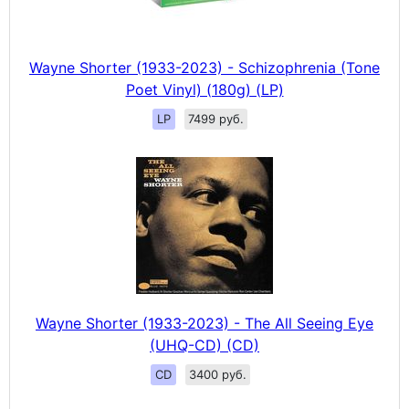
Wayne Shorter (1933-2023) - Schizophrenia (Tone
Poet Vinyl) (180g) (LP)
LP
7499 руб.
Wayne Shorter (1933-2023) - The All Seeing Eye
(UHQ-CD) (CD)
CD
3400 руб.