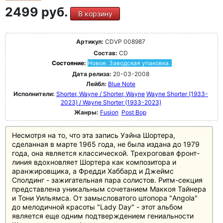
2499 руб.
В корзину
Артикул:
CDVP 008987
Состав:
CD
Состояние:
Новое. Заводская упаковка.
Дата релиза:
20-03-2008
Лейбл:
Blue Note
Исполнители:
Shorter, Wayne / Shorter, Wayne
Wayne Shorter (1933-
2023) / Wayne Shorter (1933-2023)
Жанры:
Fusion
Post Bop
Несмотря на то, что эта запись Уэйна Шортера,
сделанная в марте 1965 года, не была издана до 1979
года, она является классической. Трехроговая фронт-
линия вдохновляет Шортера как композитора и
аранжировщика, а Фредди Хаббард и Джеймс
Сполдинг - зажигательная пара солистов. Ритм-секция
представлена уникальным сочетанием Маккоя Тайнера
и Тони Уильямса. От замысловатого штопора "Angola"
до мелодичной красоты "Lady Day" - этот альбом
является еще одним подтверждением гениальности