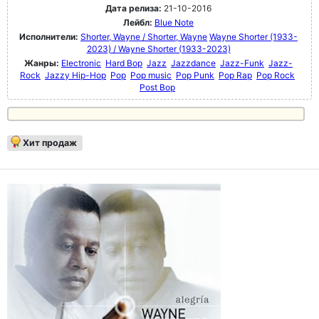
Дата релиза:
21-10-2016
Лейбл:
Blue Note
Исполнители:
Shorter, Wayne / Shorter, Wayne
Wayne Shorter (1933-
2023) / Wayne Shorter (1933-2023)
Жанры:
Electronic
Hard Bop
Jazz
Jazzdance
Jazz-Funk
Jazz-
Rock
Jazzy Hip-Hop
Pop
Pop music
Pop Punk
Pop Rap
Pop Rock
Post Bop
Хит продаж