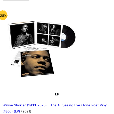
-28%
LP
Wayne Shorter (1933-2023) - The All Seeing Eye (Tone Poet Vinyl)
(180g) (LP)
(2021)