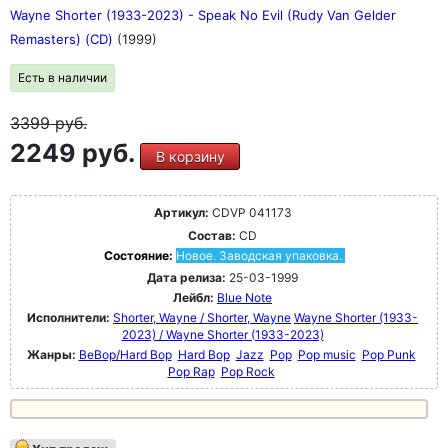
Wayne Shorter (1933-2023) - Speak No Evil (Rudy Van Gelder
Remasters) (CD)
(1999)
Есть в наличии
3399
руб.
2249 руб.
В корзину
Артикул:
CDVP 041173
Состав:
CD
Состояние:
Новое. Заводская упаковка.
Дата релиза:
25-03-1999
Лейбл:
Blue Note
Исполнители:
Shorter, Wayne / Shorter, Wayne
Wayne Shorter (1933-
2023) / Wayne Shorter (1933-2023)
Жанры:
BeBop/Hard Bop
Hard Bop
Jazz
Pop
Pop music
Pop Punk
Pop Rap
Pop Rock