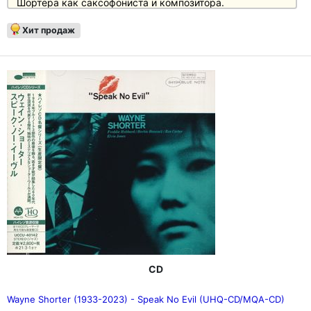
Шортера как саксофониста и композитора.
Фредди Хаббард, труба; Джеймс Сполдинг, альт-
Хит продаж
саксофон; Уэйн Шортер, тенор-саксофон; Маккой
Тайнер, фортепиано; Рон Картер, бас; Тони Уильямс,
ударные
CD
Wayne Shorter (1933-2023) - Speak No Evil (UHQ-CD/MQA-CD)