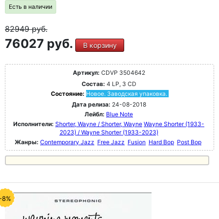
Есть в наличии
82949
руб.
76027 руб.
В корзину
Артикул:
CDVP 3504642
Состав:
4 LP, 3 CD
Состояние:
Новое. Заводская упаковка.
Дата релиза:
24-08-2018
Лейбл:
Blue Note
Исполнители:
Shorter, Wayne / Shorter, Wayne
Wayne Shorter (1933-
2023) / Wayne Shorter (1933-2023)
Жанры:
Contemporary Jazz
Free Jazz
Fusion
Hard Bop
Post Bop
-8%