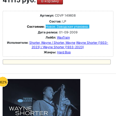
41115 руб.
В корзину
Артикул:
CDVP 149608
Состав:
LP
Состояние:
Новое. Заводская упаковка.
Дата релиза:
01-09-2009
Лейбл:
WaxTrain
Исполнители:
Shorter, Wayne / Shorter, Wayne
Wayne Shorter (1933-
2023) / Wayne Shorter (1933-2023)
Жанры:
Hard Bop
-62%