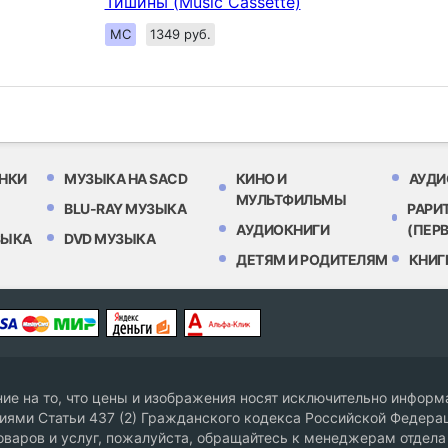
Тишины (Music Cassette)
MC
1349 руб.
НКИ
МУЗЫКА НА SACD
КИНО И
АУДИ
МУЛЬТФИЛЬМЫ
BLU-RAY МУЗЫКА
РАРИ
АУДИОКНИГИ
(ПЕР
ЗЫКА
DVD МУЗЫКА
ДЕТЯМ И РОДИТЕЛЯМ
КНИГ
е на то, что цены и изображения носят исключительно информа
ями Статьи 437 (2) Гражданского кодекса Российской Федерац
оваров и услуг, пожалуйста, обращайтесь к менеджерам отдела