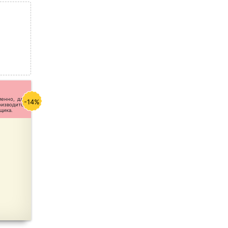
менно, для
-14%
оизводится
щика.