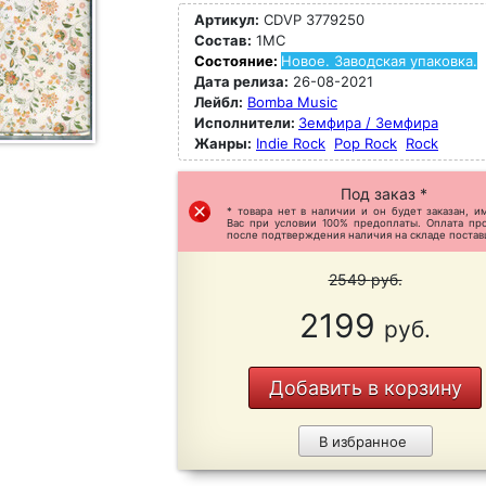
Артикул:
CDVP 3779250
Состав:
1MC
Состояние:
Новое. Заводская упаковка.
Дата релиза:
26-08-2021
Лейбл:
Bomba Music
Исполнители:
Земфира / Земфира
Жанры:
Indie Rock
Pop Rock
Rock
Под заказ *
* товара нет в наличии и он будет заказан, и
Вас при условии 100% предоплаты. Оплата пр
после подтверждения наличия на складе постав
2549
руб.
2199
руб.
Добавить в корзину
В избранное