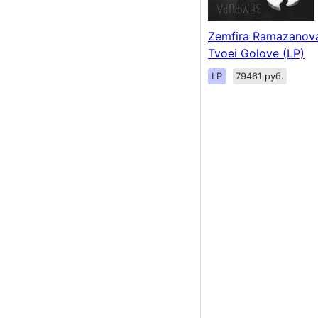
Zemfira Ramazanova 
Tvoei Golove (LP)
LP
79461 руб.