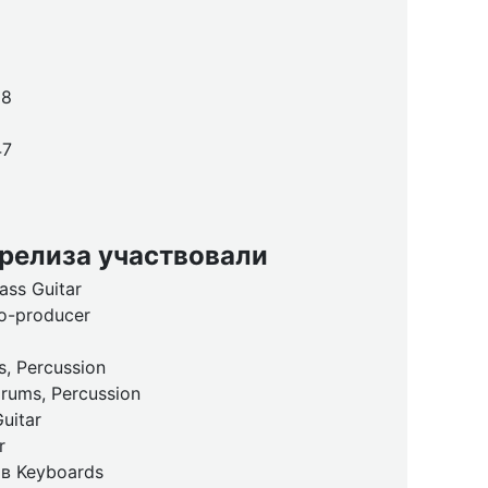
58
47
 релиза участвовали
ss Guitar
o-producer
, Percussion
rums, Percussion
uitar
r
в Keyboards