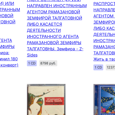
И) ИЛИ
РАСПРОСТ
НАПРАВЛЕН ИНОСТРАННЫМ
СТРАННЫМ
НАПРАВЛ
АГЕНТОМ РАМАЗАНОВОЙ
НОВОЙ
АГЕНТОМ
ЗЕМФИРОЙ ТАЛГАТОВНОЙ
ТОВНОЙ
ЗЕМФИРО
ЛИБО КАСАЕТСЯ
ЛИБО КА
ДЕЯТЕЛЬНОСТИ
ДЕЯТЕЛЬ
ИНОСТРАННОГО АГЕНТА
ГЕНТА
ИНОСТРА
РАМАЗАНОВОЙ ЗЕМФИРЫ
ЕМФИРЫ
РАМАЗАН
ТАЛГАТОВНЫ. Земфира - Z-
ира:
ТАЛГАТОВ
Sides
винил 180
Жить в тв
1 CD
8798 руб.
 конверт)
1 CD
1237