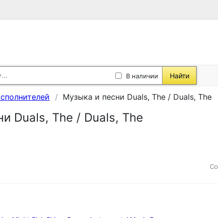
Найти
В наличии
исполнителей
Музыка и песни Duals, The / Duals, The
и Duals, The / Duals, The
Со