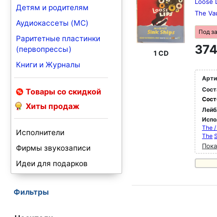
Loose L
Детям и родителям
The Va
Аудиокассеты (MC)
Под з
Раритетные пластинки
374
(первопрессы)
1 CD
Книги и Журналы
Арти
Сост
Товары со скидкой
Сост
Хиты продаж
Лейб
Испо
The /
Исполнители
The
S
Пока
Фирмы звукозаписи
Идеи для подарков
Фильтры