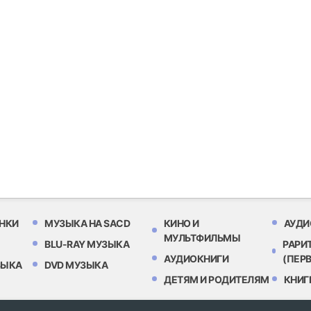
НКИ
МУЗЫКА НА SACD
КИНО И
АУДИ
МУЛЬТФИЛЬМЫ
BLU-RAY МУЗЫКА
РАРИ
АУДИОКНИГИ
(ПЕР
ЗЫКА
DVD МУЗЫКА
ДЕТЯМ И РОДИТЕЛЯМ
КНИГ