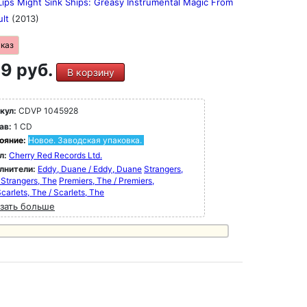
ips Might Sink Ships: Greasy Instrumental Magic From
ult
(2013)
аказ
9 руб.
В корзину
кул:
CDVP 1045928
ав:
1 CD
ояние:
Новое. Заводская упаковка.
л:
Cherry Red Records Ltd.
лнители:
Eddy, Duane / Eddy, Duane
Strangers,
 Strangers, The
Premiers, The / Premiers,
carlets, The / Scarlets, The
зать больше