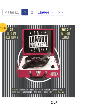
1
2
< Назад
Далее >
>>
-19%
2 LP