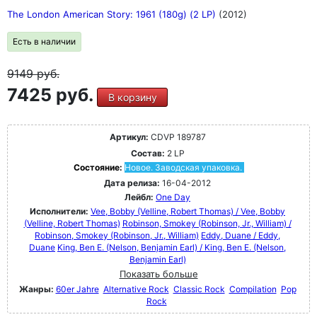
The London American Story: 1961 (180g) (2 LP)
(2012)
Есть в наличии
9149
руб.
7425 руб.
В корзину
Артикул:
CDVP 189787
Состав:
2 LP
Состояние:
Новое. Заводская упаковка.
Дата релиза:
16-04-2012
Лейбл:
One Day
Исполнители:
Vee, Bobby (Velline, Robert Thomas) / Vee, Bobby
(Velline, Robert Thomas)
Robinson, Smokey (Robinson, Jr., William) /
Robinson, Smokey (Robinson, Jr., William)
Eddy, Duane / Eddy,
Duane
King, Ben E. (Nelson, Benjamin Earl) / King, Ben E. (Nelson,
Benjamin Earl)
Показать больше
Жанры:
60er Jahre
Alternative Rock
Classic Rock
Compilation
Pop
Rock