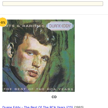
-8%
CD
Duane Eddy - The Best Of The RCA Years (CD)
(1993)