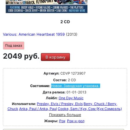
2 CD
Various: American Heartbeat 1959
(2013)
Под заказ
2049 руб.
В корзину
Артикул:
CDVP 1273907
Состав:
2 CD
Состояние:
Новое. Заводская упаковка.
Дата релиза:
01-01-2013
Лейбл:
One Day Music
Исполнители:
Presley, Elvis / Presley, Elvis
Berry, Chuck / Berry,
Chuck
Anka, Paul / Anka, Paul
Cooke, Sam / Кук, Сэм (Кук Сэмюэль)
Показать больше
Жанры:
Рок
Рок-н-poл