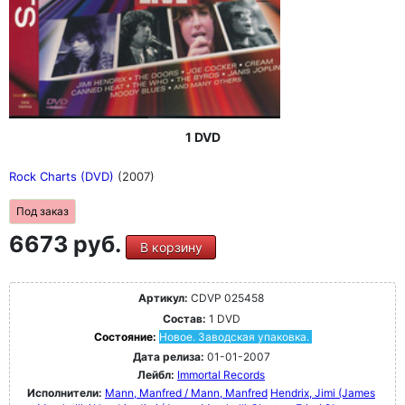
1 DVD
Rock Charts (DVD)
(2007)
Под заказ
6673 руб.
В корзину
Артикул:
CDVP 025458
Состав:
1 DVD
Состояние:
Новое. Заводская упаковка.
Дата релиза:
01-01-2007
Лейбл:
Immortal Records
Исполнители:
Mann, Manfred / Mann, Manfred
Hendrix, Jimi (James