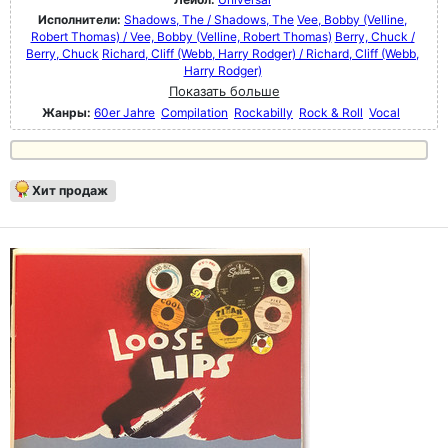
Исполнители:
Shadows, The / Shadows, The
Vee, Bobby (Velline,
Robert Thomas) / Vee, Bobby (Velline, Robert Thomas)
Berry, Chuck /
Berry, Chuck
Richard, Cliff (Webb, Harry Rodger) / Richard, Cliff (Webb,
Harry Rodger)
Показать больше
Жанры:
60er Jahre
Compilation
Rockabilly
Rock & Roll
Vocal
Хит продаж