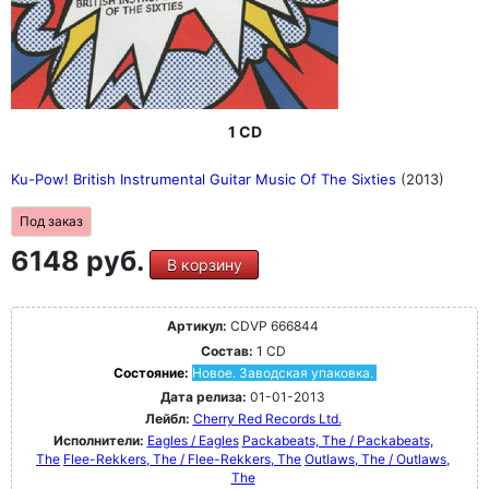
1 CD
Ku-Pow! British Instrumental Guitar Music Of The Sixties
(2013)
Под заказ
6148 руб.
В корзину
Артикул:
CDVP 666844
Состав:
1 CD
Состояние:
Новое. Заводская упаковка.
Дата релиза:
01-01-2013
Лейбл:
Cherry Red Records Ltd.
Исполнители:
Eagles / Eagles
Packabeats, The / Packabeats,
The
Flee-Rekkers, The / Flee-Rekkers, The
Outlaws, The / Outlaws,
The