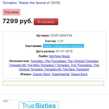
Tornados: Telstar the Sound of
(2015)
Под заказ
7299 руб.
В корзину
Артикул:
CDVP 2930734
Состав:
1 LP
Состояние:
Новое. Заводская упаковка.
Дата релиза:
01-01-2015
Лейбл:
Not Now Music
Исполнители:
Tornados, The (Tornadoes, The; Original Tornados;
Tornados 65; The New Tornados) / Tornados, The (Tornadoes, The;
Original Tornados; Tornados 65; The New Tornados)
Жанры:
Classic Rock
Experimental
Space Rock