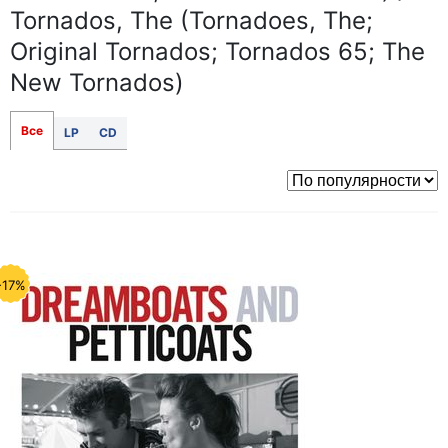
Tornados, The (Tornadoes, The;
Original Tornados; Tornados 65; The
New Tornados)
Все
LP
CD
-17%