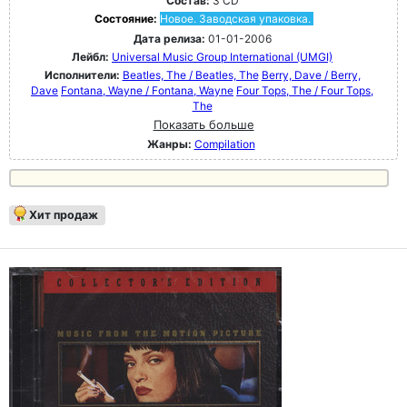
Состав:
3 CD
Состояние:
Новое. Заводская упаковка.
Дата релиза:
01-01-2006
Лейбл:
Universal Music Group International (UMGI)
Исполнители:
Beatles, The / Beatles, The
Berry, Dave / Berry,
Dave
Fontana, Wayne / Fontana, Wayne
Four Tops, The / Four Tops,
The
Показать больше
Жанры:
Compilation
Хит продаж