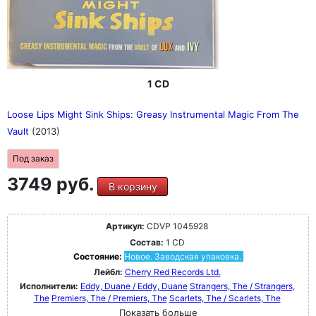
1 CD
Loose Lips Might Sink Ships: Greasy Instrumental Magic From The
Vault
(2013)
Под заказ
3749 руб.
В корзину
Артикул:
CDVP 1045928
Состав:
1 CD
Состояние:
Новое. Заводская упаковка.
Лейбл:
Cherry Red Records Ltd.
Исполнители:
Eddy, Duane / Eddy, Duane
Strangers, The / Strangers,
The
Premiers, The / Premiers, The
Scarlets, The / Scarlets, The
Показать больше