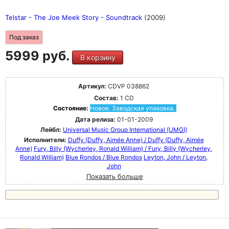
Telstar - The Joe Meek Story - Soundtrack
(2009)
Под заказ
5999 руб.
В корзину
Артикул:
CDVP 038862
Состав:
1 CD
Состояние:
Новое. Заводская упаковка.
Дата релиза:
01-01-2009
Лейбл:
Universal Music Group International (UMGI)
Исполнители:
Duffy (Duffy, Aimée Anne) / Duffy (Duffy, Aimée
Anne)
Fury, Billy (Wycherley, Ronald William) / Fury, Billy (Wycherley,
Ronald William)
Blue Rondos / Blue Rondos
Leyton, John / Leyton,
John
Показать больше