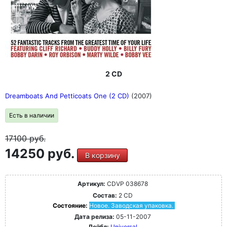
2 CD
Dreamboats And Petticoats One (2 CD)
(2007)
Есть в наличии
17100
руб.
14250 руб.
В корзину
Артикул:
CDVP 038678
Состав:
2 CD
Состояние:
Новое. Заводская упаковка.
Дата релиза:
05-11-2007
Лейбл:
Universal