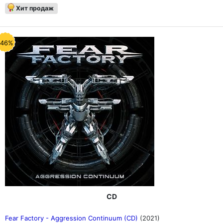
Хит продаж
-46%
CD
Fear Factory - Aggression Continuum (CD)
(2021)