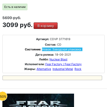
Есть в наличии
5699
руб.
3099 руб.
В корзину
Артикул:
CDVP 3771619
Состав:
CD
Состояние:
Новое. Заводская упаковка.
Дата релиза:
18-06-2021
Лейбл:
Nuclear Blast
Исполнители:
Fear Factory / Fear Factory
Жанры:
Alternative
Industrial Metal
Rock
-50%