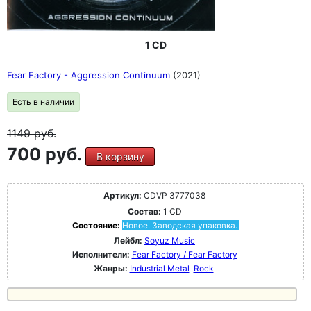
1 CD
Fear Factory - Aggression Continuum
(2021)
Есть в наличии
1149
руб.
700 руб.
В корзину
Артикул:
CDVP 3777038
Состав:
1 CD
Состояние:
Новое. Заводская упаковка.
Лейбл:
Soyuz Music
Исполнители:
Fear Factory / Fear Factory
Жанры:
Industrial Metal
Rock