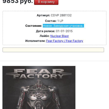
9853 руб.
В корзину
Артикул:
CDVP 2881132
Состав:
1 LP
Состояние:
Новое. Заводская упаковка.
Дата релиза:
01-01-2015
Лейбл:
Nuclear Blast
Исполнители:
Fear Factory / Fear Factory