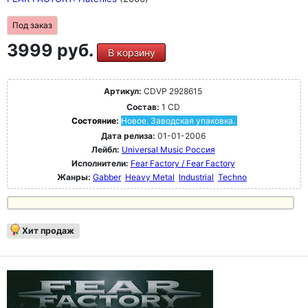
Под заказ
3999 руб.
В корзину
Артикул:
CDVP 2928615
Состав:
1 CD
Состояние:
Новое. Заводская упаковка.
Дата релиза:
01-01-2006
Лейбл:
Universal Music Россия
Исполнители:
Fear Factory / Fear Factory
Жанры:
Gabber
Heavy Metal
Industrial
Techno
Хит продаж