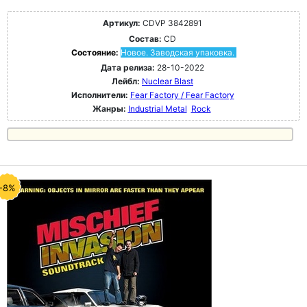
Артикул:
CDVP 3842891
Состав:
CD
Состояние:
Новое. Заводская упаковка.
Дата релиза:
28-10-2022
Лейбл:
Nuclear Blast
Исполнители:
Fear Factory / Fear Factory
Жанры:
Industrial Metal
Rock
-8%