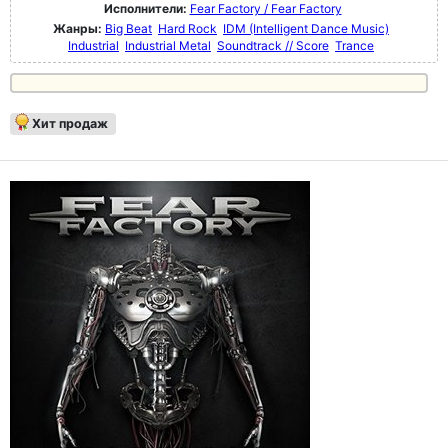
Исполнители:
Fear Factory / Fear Factory
Жанры:
Big Beat
Hard Rock
IDM (Intelligent Dance Music)
Industrial
Industrial Metal
Soundtrack // Score
Trance
Хит продаж