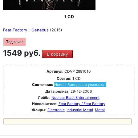
1 CD
Fear Factory - Genexus
(2015)
Под заказ
1549 руб.
В корзину
Артикул:
CDVP 2881010
Состав:
1 CD
Состояние:
Новое. Заводская упаковка.
Дата релиза:
29-12-2006
Лейбл:
Nuclear Blast Entertainment
Исполнители:
Fear Factory / Fear Factory
Жанры:
Electronic
Industrial Metal
Metal