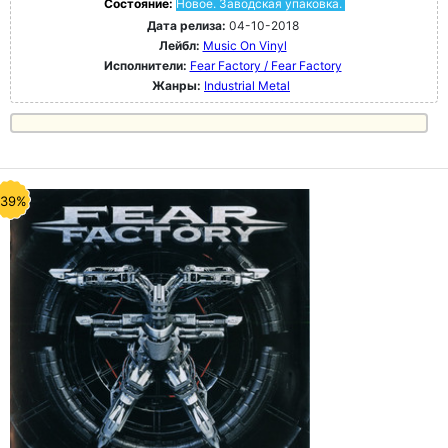
Состояние:
Новое. Заводская упаковка.
Дата релиза:
04-10-2018
Лейбл:
Music On Vinyl
Исполнители:
Fear Factory / Fear Factory
Жанры:
Industrial Metal
-39%