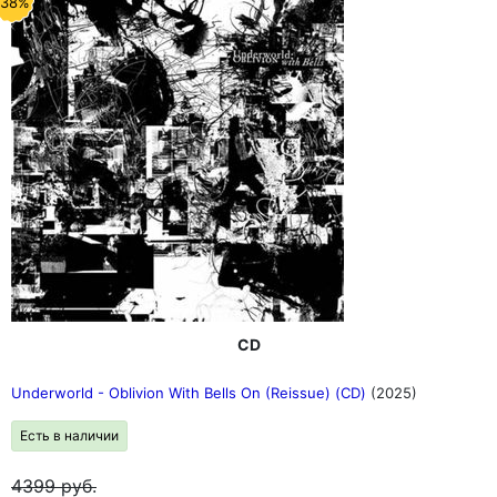
-38%
CD
Underworld - Oblivion With Bells On (Reissue) (CD)
(2025)
Есть в наличии
4399
руб.