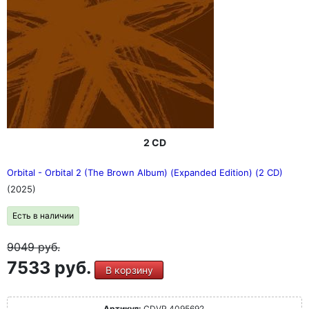
2 CD
Orbital - Orbital 2 (The Brown Album) (Expanded Edition) (2 CD)
(2025)
Есть в наличии
9049
руб.
7533 руб.
В корзину
Артикул:
CDVP 4095692