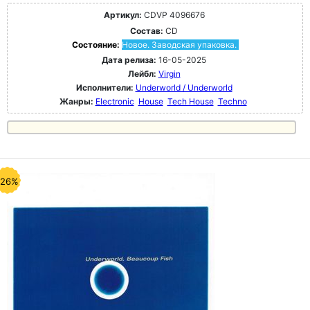
Артикул:
CDVP 4096676
Состав:
CD
Состояние:
Новое. Заводская упаковка.
Дата релиза:
16-05-2025
Лейбл:
Virgin
Исполнители:
Underworld / Underworld
Жанры:
Electronic
House
Tech House
Techno
-26%