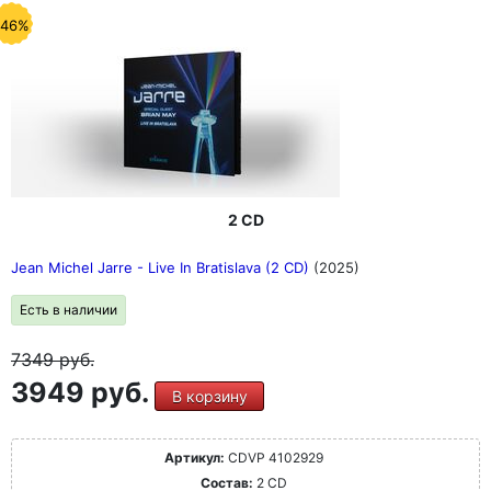
-46%
2 CD
Jean Michel Jarre - Live In Bratislava (2 CD)
(2025)
Есть в наличии
7349
руб.
3949 руб.
В корзину
Артикул:
CDVP 4102929
Состав:
2 CD