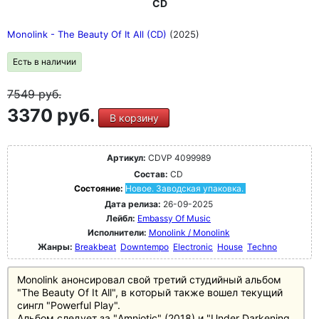
CD
Monolink - The Beauty Of It All (CD)
(2025)
Есть в наличии
7549
руб.
3370 руб.
В корзину
Артикул:
CDVP 4099989
Состав:
CD
Состояние:
Новое. Заводская упаковка.
Дата релиза:
26-09-2025
Лейбл:
Embassy Of Music
Исполнители:
Monolink / Monolink
Жанры:
Breakbeat
Downtempo
Electronic
House
Techno
Monolink анонсировал свой третий студийный альбом
"The Beauty Of It All", в который также вошел текущий
сингл "Powerful Play".
Альбом следует за "Amniotic" (2018) и "Under Darkening