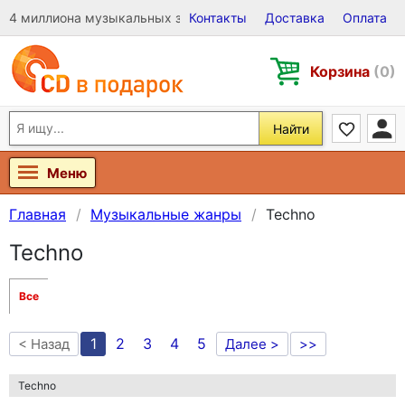
4 миллиона музыкальных записей на Виниле, CD и DVD
Контакты
Доставка
Оплата
Корзина
(0)
Найти
Меню
Главная
Музыкальные жанры
Techno
Techno
Все
1
2
3
4
5
< Назад
Далее >
>>
Techno