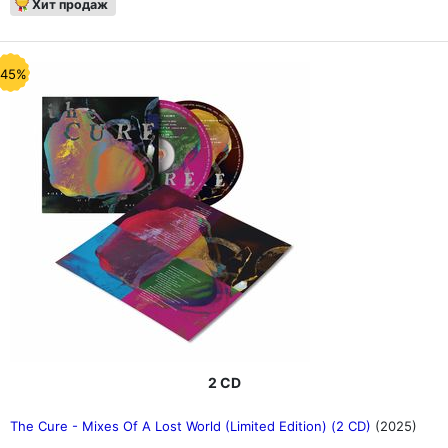
Хит продаж
-45%
2 CD
The Cure - Mixes Of A Lost World (Limited Edition) (2 CD)
(2025)