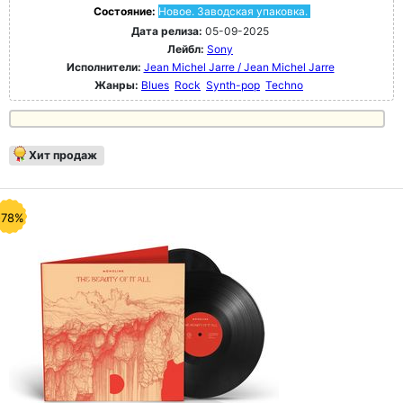
Состояние:
Новое. Заводская упаковка.
Дата релиза:
05-09-2025
Лейбл:
Sony
Исполнители:
Jean Michel Jarre / Jean Michel Jarre
Жанры:
Blues
Rock
Synth-pop
Techno
Хит продаж
-78%