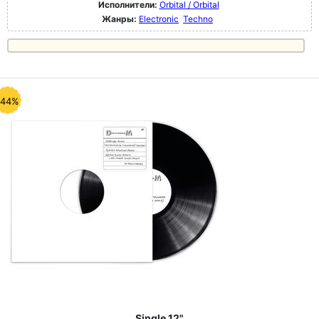
Исполнители:
Orbital / Orbital
Жанры:
Electronic
Techno
-44%
Single 12"