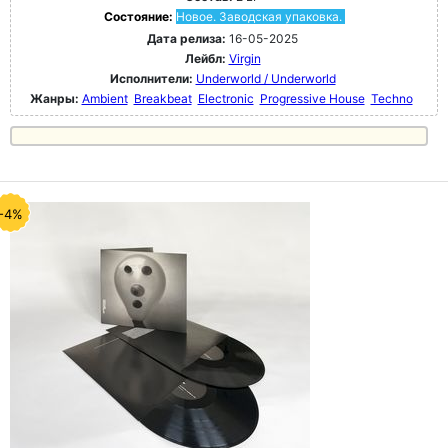
Состояние:
Новое. Заводская упаковка.
Дата релиза:
16-05-2025
Лейбл:
Virgin
Исполнители:
Underworld / Underworld
Жанры:
Ambient
Breakbeat
Electronic
Progressive House
Techno
-4%