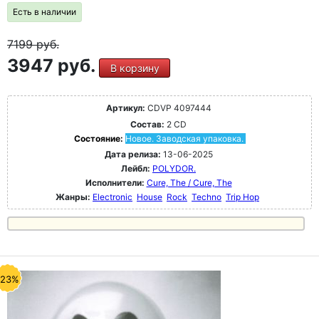
Есть в наличии
7199
руб.
3947 руб.
В корзину
Артикул:
CDVP 4097444
Состав:
2 CD
Состояние:
Новое. Заводская упаковка.
Дата релиза:
13-06-2025
Лейбл:
POLYDOR.
Исполнители:
Cure, The / Cure, The
Жанры:
Electronic
House
Rock
Techno
Trip Hop
-23%