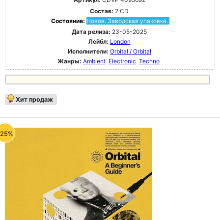
Состав:
2 CD
Состояние:
Новое. Заводская упаковка.
Дата релиза:
23-05-2025
Лейбл:
London
Исполнители:
Orbital / Orbital
Жанры:
Ambient
Electronic
Techno
Хит продаж
-25%