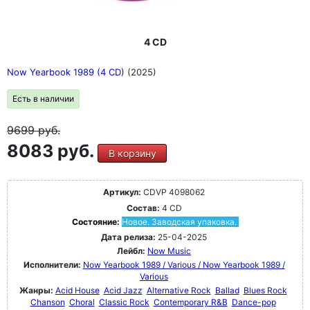
4 CD
Now Yearbook 1989 (4 CD)
(2025)
Есть в наличии
9699
руб.
8083 руб.
В корзину
Артикул:
CDVP 4098062
Состав:
4 CD
Состояние:
Новое. Заводская упаковка.
Дата релиза:
25-04-2025
Лейбл:
Now Music
Исполнители:
Now Yearbook 1989 / Various / Now Yearbook 1989 /
Various
Жанры:
Acid House
Acid Jazz
Alternative Rock
Ballad
Blues Rock
Chanson
Choral
Classic Rock
Contemporary R&B
Dance-pop