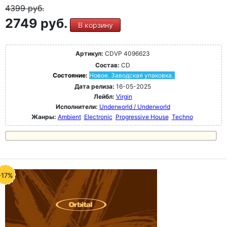
4399
руб.
2749 руб.
В корзину
Артикул:
CDVP 4096623
Состав:
CD
Состояние:
Новое. Заводская упаковка.
Дата релиза:
16-05-2025
Лейбл:
Virgin
Исполнители:
Underworld / Underworld
Жанры:
Ambient
Electronic
Progressive House
Techno
-17%