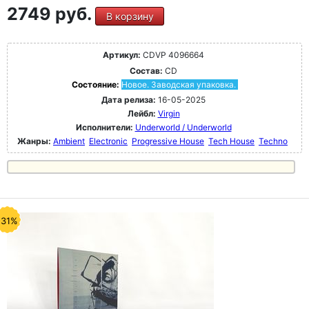
2749 руб.
В корзину
Артикул:
CDVP 4096664
Состав:
CD
Состояние:
Новое. Заводская упаковка.
Дата релиза:
16-05-2025
Лейбл:
Virgin
Исполнители:
Underworld / Underworld
Жанры:
Ambient
Electronic
Progressive House
Tech House
Techno
-31%