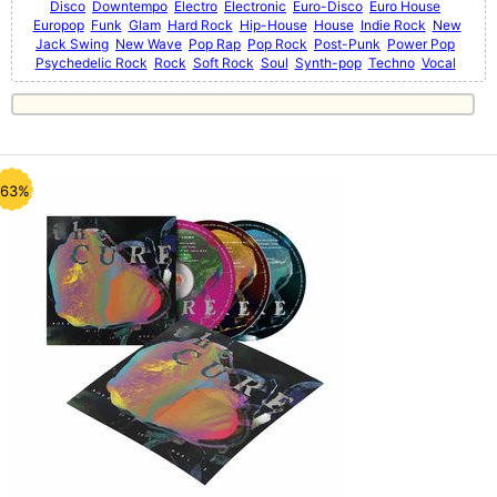
Disco
Downtempo
Electro
Electronic
Euro-Disco
Euro House
Europop
Funk
Glam
Hard Rock
Hip-House
House
Indie Rock
New
Jack Swing
New Wave
Pop Rap
Pop Rock
Post-Punk
Power Pop
Psychedelic Rock
Rock
Soft Rock
Soul
Synth-pop
Techno
Vocal
-63%