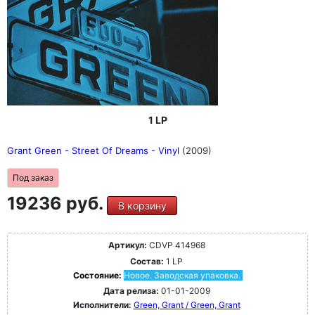
1 LP
Grant Green - Street Of Dreams - Vinyl
(2009)
Под заказ
19236 руб.
В корзину
Артикул:
CDVP 414968
Состав:
1 LP
Состояние:
Новое. Заводская упаковка.
Дата релиза:
01-01-2009
Исполнители:
Green, Grant / Green, Grant