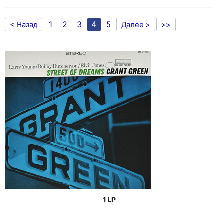
1
2
3
4
5
< Назад
Далее >
>>
1 LP