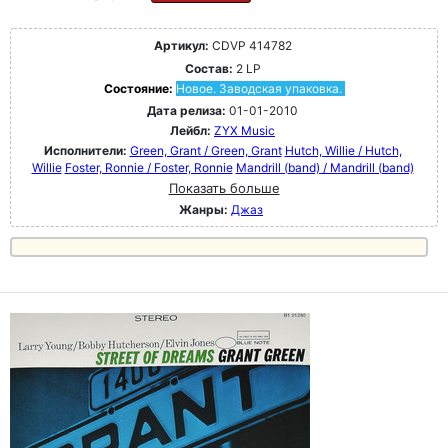
Артикул:
CDVP 414782
Состав:
2 LP
Состояние:
Новое. Заводская упаковка.
Дата релиза:
01-01-2010
Лейбл:
ZYX Music
Исполнители:
Green, Grant / Green, Grant
Hutch, Willie / Hutch,
Willie
Foster, Ronnie / Foster, Ronnie
Mandrill (band) / Mandrill (band)
Показать больше
Жанры:
Джаз