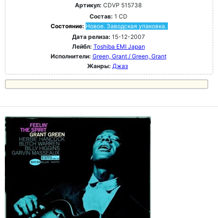
Артикул:
CDVP 515738
Состав:
1 CD
Состояние:
Новое. Заводская упаковка.
Дата релиза:
15-12-2007
Лейбл:
Toshiba EMI Japan
Исполнители:
Green, Grant / Green, Grant
Жанры:
Джаз