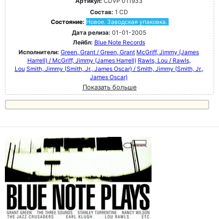
Артикул:
CDVP 011933
Состав:
1 CD
Состояние:
Новое. Заводская упаковка.
Дата релиза:
01-01-2005
Лейбл:
Blue Note Records
Исполнители:
Green, Grant / Green, Grant
McGriff, Jimmy (James
Harrell) / McGriff, Jimmy (James Harrell)
Rawls, Lou / Rawls,
Lou
Smith, Jimmy (Smith, Jr., James Oscar) / Smith, Jimmy (Smith, Jr.,
James Oscar)
Показать больше