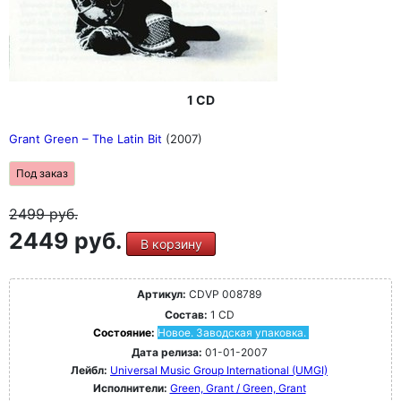
1 CD
Grant Green ‎– The Latin Bit
(2007)
Под заказ
2499
руб.
2449 руб.
В корзину
Артикул:
CDVP 008789
Состав:
1 CD
Состояние:
Новое. Заводская упаковка.
Дата релиза:
01-01-2007
Лейбл:
Universal Music Group International (UMGI)
Исполнители:
Green, Grant / Green, Grant