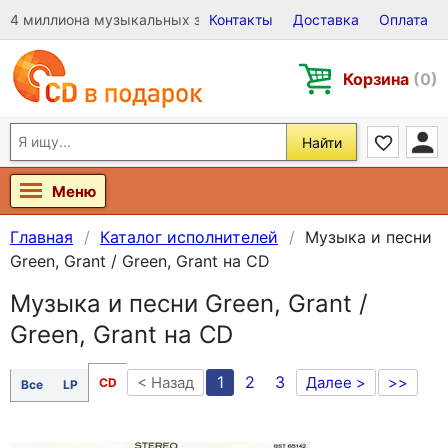
4 миллиона музыкальных записей на Виниле, CD и DVD
Контакты
Доставка
Оплата
Корзина
(0)
Найти
Меню
Главная
Каталог исполнителей
Музыка и песни
Green, Grant / Green, Grant на CD
Музыка и песни Green, Grant /
Green, Grant на CD
1
2
3
< Назад
Далее >
>>
CD
Все
LP