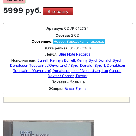
5999 руб.
В корзину
Артикул:
CDVP 012334
Состав:
2 CD
Состояние:
Новое. Заводская упаковка.
Дата релиза:
01-01-2006
Лейбл:
Blue Note Records
Исполнители:
Burrell, Kenny / Burrell, Kenny
Byrd, Donald (Byrd II,
Donaldson Toussaint L'Ouverture) / Byrd, Donald (Byrd II, Donaldson
Toussaint L'Ouverture)
Donaldson, Lou / Donaldson, Lou
Gordon,
Dexter / Gordon, Dexter
Показать больше
Жанры:
Блюз
Джаз