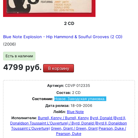
2 CD
Blue Note Explosion - Hip Hammond & Soulful Grooves (2 CD)
(2006)
Есть в наличии
4799 руб.
В корзину
Артикул:
CDVP 012335
Состав:
2 CD
Состояние:
Новое. Заводская упаковка.
Дата релиза:
18-09-2006
Лейбл:
Blue Note
Исполнители:
Burrell, Kenny / Burrell, Kenny
Byrd, Donald (Byrd II,
Donaldson Toussaint L'Ouverture) / Byrd, Donald (Byrd II, Donaldson
Toussaint L'Ouverture)
Green, Grant / Green, Grant
Pearson, Duke /
Pearson, Duke