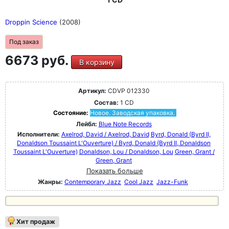
Droppin Science
(2008)
Под заказ
6673 руб.
В корзину
Артикул:
CDVP 012330
Состав:
1 CD
Состояние:
Новое. Заводская упаковка.
Лейбл:
Blue Note Records
Исполнители:
Axelrod, David / Axelrod, David
Byrd, Donald (Byrd II,
Donaldson Toussaint L'Ouverture) / Byrd, Donald (Byrd II, Donaldson
Toussaint L'Ouverture)
Donaldson, Lou / Donaldson, Lou
Green, Grant /
Green, Grant
Показать больше
Жанры:
Contemporary Jazz
Cool Jazz
Jazz-Funk
Хит продаж