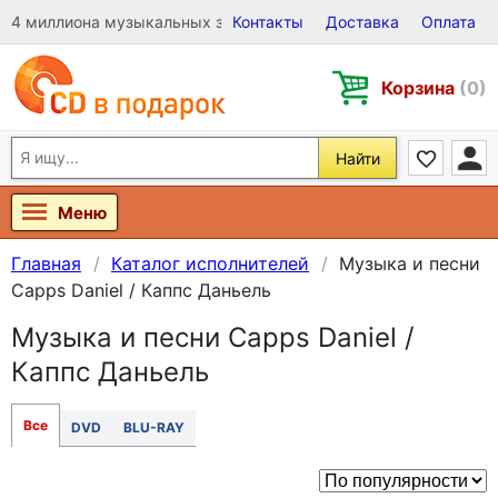
4 миллиона музыкальных записей на Виниле, CD и DVD
Контакты
Доставка
Оплата
Корзина
(0)
Найти
Меню
Главная
Каталог исполнителей
Музыка и песни
Capps Daniel / Каппс Даньель
Музыка и песни Capps Daniel /
Каппс Даньель
Все
DVD
BLU-RAY