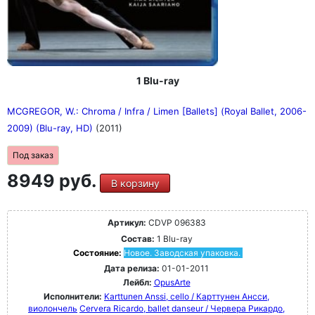
1 Blu-ray
MCGREGOR, W.: Chroma / Infra / Limen [Ballets] (Royal Ballet, 2006-
2009) (Blu-ray, HD)
(2011)
Под заказ
8949 руб.
В корзину
Артикул:
CDVP 096383
Состав:
1 Blu-ray
Состояние:
Новое. Заводская упаковка.
Дата релиза:
01-01-2011
Лейбл:
OpusArte
Исполнители:
Karttunen Anssi, cello / Карттунен Ансси,
виолончель
Cervera Ricardo, ballet danseur / Червера Рикардо,