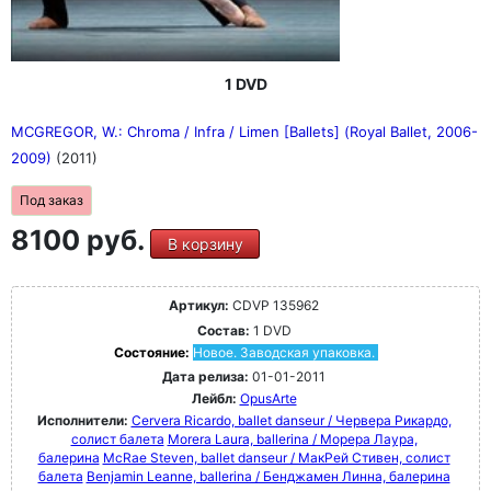
1 DVD
MCGREGOR, W.: Chroma / Infra / Limen [Ballets] (Royal Ballet, 2006-
2009)
(2011)
Под заказ
8100 руб.
В корзину
Артикул:
CDVP 135962
Состав:
1 DVD
Состояние:
Новое. Заводская упаковка.
Дата релиза:
01-01-2011
Лейбл:
OpusArte
Исполнители:
Cervera Ricardo, ballet danseur / Червера Рикардо,
солист балета
Morera Laura, ballerina / Морера Лаура,
балерина
McRae Steven, ballet danseur / МакРей Стивен, солист
балета
Benjamin Leanne, ballerina / Бенджамен Линна, балерина