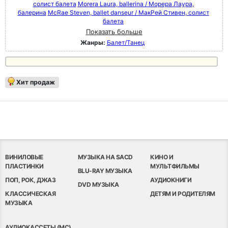
солист балета
Morera Laura, ballerina / Морера Лаура,
балерина
McRae Steven, ballet danseur / МакРей Стивен, солист
балета
Показать больше
Жанры:
Балет/Танец
Хит продаж
ВИНИЛОВЫЕ
МУЗЫКА НА SACD
КИНО И
ПЛАСТИНКИ
МУЛЬТФИЛЬМЫ
BLU-RAY МУЗЫКА
ПОП, РОК, ДЖАЗ
АУДИОКНИГИ
DVD МУЗЫКА
КЛАССИЧЕСКАЯ
ДЕТЯМ И РОДИТЕЛЯМ
МУЗЫКА
АУДИОКАССЕТЫ (MC)