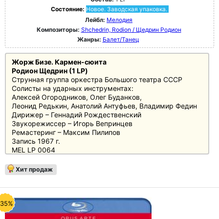
Состояние:
Новое. Заводская упаковка.
Лейбл:
Мелодия
Композиторы:
Shchedrin, Rodion / Щедрин Родион
Жанры:
Балет/Танец
Жорж Бизе. Кармен-сюита
Родион Щедрин (1 LP)
Струнная группа оркестра Большого театра СССР
Солисты на ударных инструментах:
Алексей Огородников, Олег Буданков,
Леонид Редькин, Анатолий Антуфьев, Владимир Федин
Дирижер – Геннадий Рождественский
Звукорежиссер – Игорь Вепринцев
Ремастеринг – Максим Пилипов
Запись 1967 г.
MEL LP 0064
В 1967 году Майя Плисецкая впервые вышла на сцену
Хит продаж
Большого театра в роли Кармен, с тех пор споры о
музыке спектакля, сочиненного и поставленного по
инициативе балерины, улеглись. Трудно представить,
что партитура, созданная Щедриным, была когда-то
-35%
встречена едва ли не в штыки. «Конкуренция» русского