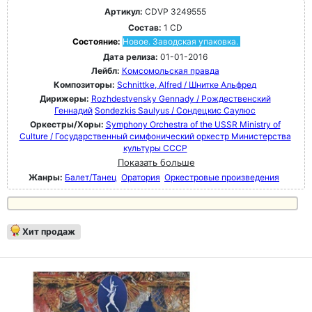
Артикул:
CDVP 3249555
Состав:
1 CD
Состояние:
Новое. Заводская упаковка.
Дата релиза:
01-01-2016
Лейбл:
Комсомольская правда
Композиторы:
Schnittke, Alfred / Шнитке Альфред
Дирижеры:
Rozhdestvensky Gennady / Рождественский
Геннадий
Sondezkis Saulyus / Сондецкис Саулюс
Оркестры/Хоры:
Symphony Orchestra of the USSR Ministry of
Culture / Государственный симфонический оркестр Министерства
культуры СССР
Показать больше
Жанры:
Балет/Танец
Оратория
Оркестровые произведения
Хит продаж