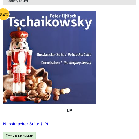
Балет/Танец
-84%
LP
Nussknacker Suite (LP)
Есть в наличии