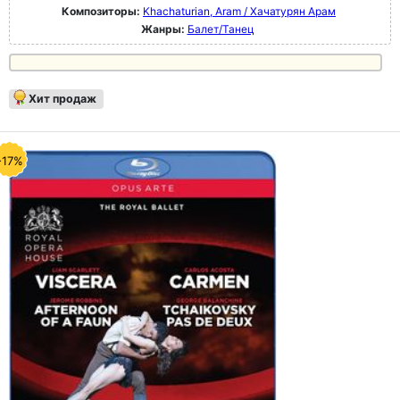
Композиторы:
Khachaturian, Aram / Хачатурян Арам
Жанры:
Балет/Танец
Хит продаж
-17%