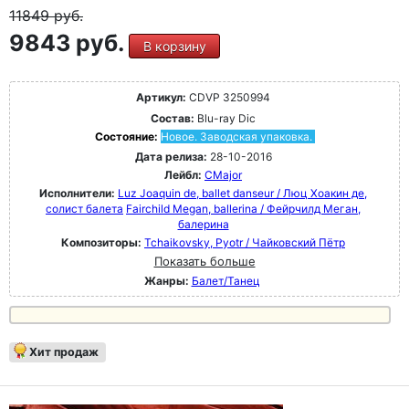
11849
руб.
9843 руб.
В корзину
Артикул:
CDVP 3250994
Состав:
Blu-ray Dic
Состояние:
Новое. Заводская упаковка.
Дата релиза:
28-10-2016
Лейбл:
CMajor
Исполнители:
Luz Joaquin de, ballet danseur / Люц Хоакин де,
солист балета
Fairchild Megan, ballerina / Фейрчилд Меган,
балерина
Композиторы:
Tchaikovsky, Pyotr / Чайковский Пётр
Показать больше
Жанры:
Балет/Танец
Хит продаж