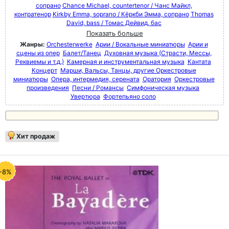
сопрано
Chance Michael, countertenor / Чанс Майкл,
контратенор
Kirkby Emma, soprano / Кёркби Эмма, сопрано
Thomas
David, bass / Томас Дейвид, бас
Показать больше
Жанры:
Orchesterwerke
Арии / Вокальные миниатюры
Арии и
сцены из опер
Балет/Танец
Духовная музыка (Страсти, Мессы,
Реквиемы и т.д.)
Камерная и инструментальная музыка
Кантата
Концерт
Марши, Вальсы, Танцы, другие Оркестровые
миниатюры
Опера, интермедия, серената
Оратория
Оркестровые
произведения
Песни / Романсы
Симфоническая музыка
Увертюра
Фортепьяно соло
Хит продаж
-8%