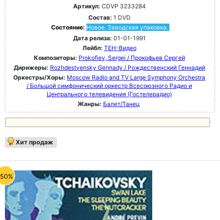
Артикул:
CDVP 3233284
Состав:
1 DVD
Состояние:
Новое. Заводская упаковка.
Дата релиза:
01-01-1991
Лейбл:
ТЕН-Видео
Композиторы:
Prokofiev, Sergei / Прокофьев Сергей
Дирижеры:
Rozhdestvensky Gennady / Рождественский Геннадий
Оркестры/Хоры:
Moscow Radio and TV Large Symphony Orchestra
/ Большой симфонический оркестр Всесоюзного Радио и
Центрального телевидения (Гостелерадио)
Жанры:
Балет/Танец
Хит продаж
-50%