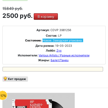
15849
руб.
2500 руб.
В корзину
Артикул:
CDVP 3981256
Состав:
LP
Состояние:
Новое. Заводская упаковка.
Дата релиза:
19-05-2023
Лейбл:
Zyx
Исполнители:
Various Artists / Разные исполнители
Жанры:
Балет/Танец
Хит продаж
-17%