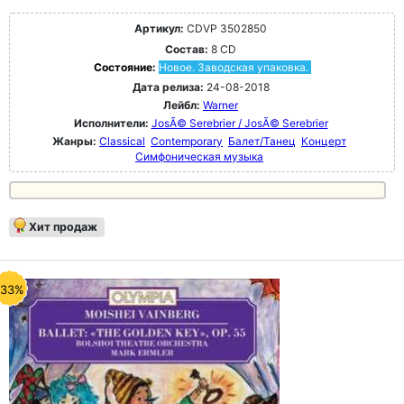
Артикул:
CDVP 3502850
Состав:
8 CD
Состояние:
Новое. Заводская упаковка.
Дата релиза:
24-08-2018
Лейбл:
Warner
Исполнители:
JosÃ© Serebrier / JosÃ© Serebrier
Жанры:
Classical
Contemporary
Балет/Танец
Концерт
Симфоническая музыка
Хит продаж
-33%