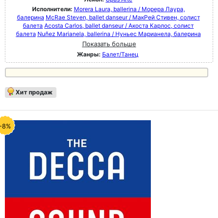
Исполнители:
Morera Laura, ballerina / Морера Лаура,
балерина
McRae Steven, ballet danseur / МакРей Стивен, солист
балета
Acosta Carlos, ballet danseur / Акоста Карлос, солист
балета
Nuñez Marianela, ballerina / Нуньес Марианела, балерина
Показать больше
Жанры:
Балет/Танец
Хит продаж
-8%