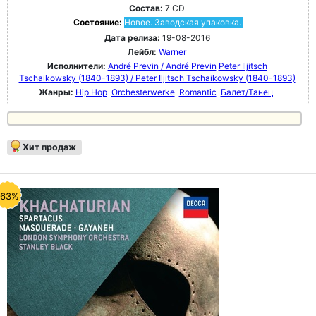
Состав:
7 CD
Состояние:
Новое. Заводская упаковка.
Дата релиза:
19-08-2016
Лейбл:
Warner
Исполнители:
André Previn / André Previn
Peter Iljitsch
Tschaikowsky (1840-1893) / Peter Iljitsch Tschaikowsky (1840-1893)
Жанры:
Hip Hop
Orchesterwerke
Romantic
Балет/Танец
Хит продаж
-63%