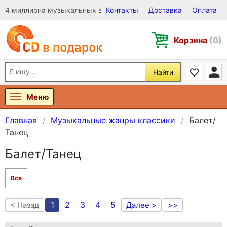
4 миллиона музыкальных записей на Виниле, CD и DVD
Контакты
Доставка
Оплата
Корзина
(0)
Найти
Меню
Главная
Музыкальные жанры классики
Балет/
Танец
Балет/Танец
Все
1
2
3
4
5
< Назад
Далее >
>>