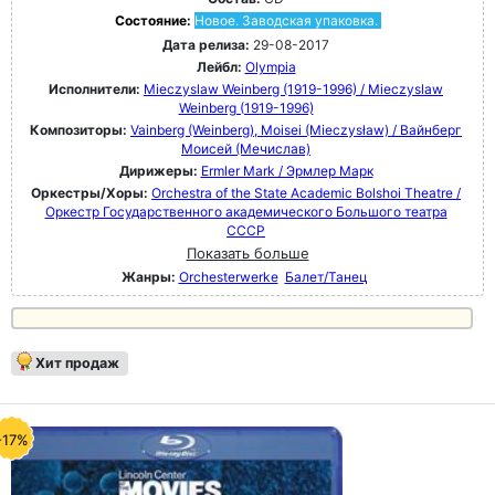
Состояние:
Новое. Заводская упаковка.
Дата релиза:
29-08-2017
Лейбл:
Olympia
Исполнители:
Mieczyslaw Weinberg (1919-1996) / Mieczyslaw
Weinberg (1919-1996)
Композиторы:
Vainberg (Weinberg), Moisei (Mieczysław) / Вайнберг
Моисей (Мечислав)
Дирижеры:
Ermler Mark / Эрмлер Марк
Оркестры/Хоры:
Orchestra of the State Academic Bolshoi Theatre /
Оркестр Государственного академического Большого театра
СССР
Показать больше
Жанры:
Orchesterwerke
Балет/Танец
Хит продаж
-17%