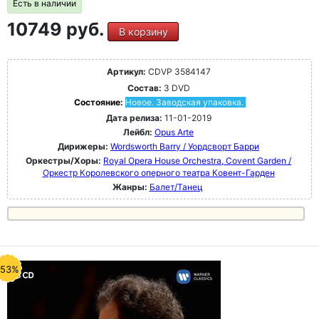
Есть в наличии
10749 руб.
В корзину
Артикул:
CDVP 3584147
Состав:
3 DVD
Состояние:
Новое. Заводская упаковка.
Дата релиза:
11-01-2019
Лейбл:
Opus Arte
Дирижеры:
Wordsworth Barry / Уордсворт Барри
Оркестры/Хоры:
Royal Opera House Orchestra, Covent Garden /
Оркестр Королевского оперного театра Ковент-Гарден
Жанры:
Балет/Танец
-53%