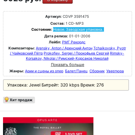
Артикул:
CDVP 3591475
Состав:
1 CD-MP3
Состояние:
Новое. Заводская упаковка.
Дата релиза:
01-01-2006
Лейбл:
РМГ Рекордс
Композиторы:
Arensky, Anton / Аренский Антон
Tchaikovsky, Pyotr
/ Чайковский Пётр
Prokofiev, Sergei / Прокофьев Сергей
Rimsky-
Korsakov, Nikolai / Римский-Корсаков Николай
Показать больше
Жанры:
Арии и сцены из опер
Балет/Танец
Сборник
Увертюра
Упаковка: Jewel Битpeйт: 320 kbps Bpeмя: 276
Хит продаж