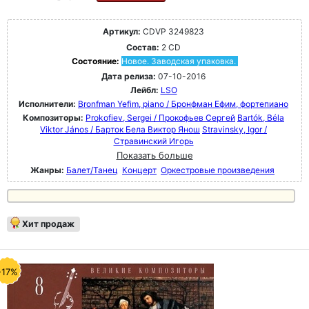
Артикул:
CDVP 3249823
Состав:
2 CD
Состояние:
Новое. Заводская упаковка.
Дата релиза:
07-10-2016
Лейбл:
LSO
Исполнители:
Bronfman Yefim, piano / Бронфман Ефим, фортепиано
Композиторы:
Prokofiev, Sergei / Прокофьев Сергей
Bartók, Béla
Viktor János / Барток Бела Виктор Янош
Stravinsky, Igor /
Стравинский Игорь
Показать больше
Жанры:
Балет/Танец
Концерт
Оркестровые произведения
Хит продаж
-17%