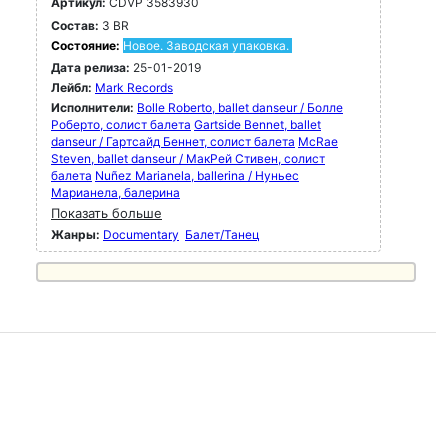
Артикул:
CDVP 3583930
Состав:
3 BR
Состояние:
Новое. Заводская упаковка.
Дата релиза:
25-01-2019
Лейбл:
Mark Records
Исполнители:
Bolle Roberto, ballet danseur / Болле
Роберто, солист балета
Gartside Bennet, ballet
danseur / Гартсайд Беннет, солист балета
McRae
Steven, ballet danseur / МакРей Стивен, солист
балета
Nuñez Marianela, ballerina / Нуньес
Марианела, балерина
Показать больше
Жанры:
Documentary
Балет/Танец