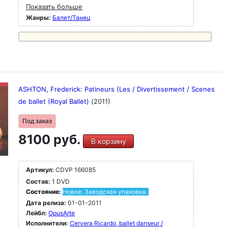
Показать больше
Жанры:
Балет/Танец
ASHTON, Frederick: Patineurs (Les / Divertissement / Scenes
de ballet (Royal Ballet)
(2011)
Под заказ
8100 руб.
В корзину
Артикул:
CDVP 166085
Состав:
1 DVD
Состояние:
Новое. Заводская упаковка.
Дата релиза:
01-01-2011
Лейбл:
OpusArte
Исполнители:
Cervera Ricardo, ballet danseur /