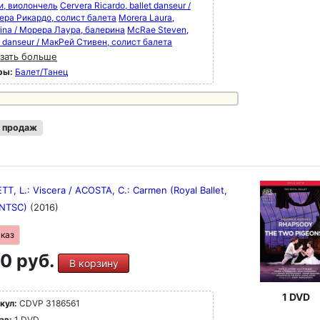
и, виолончель
Cervera Ricardo, ballet danseur /
ера Рикардо, солист балета
Morera Laura,
rina / Морера Лаура, балерина
McRae Steven,
t danseur / МакРей Стивен, солист балета
зать больше
ры:
Балет/Танец
 продаж
T, L.: Viscera / ACOSTA, C.: Carmen (Royal Ballet,
(NTSC)
(2016)
аказ
0 руб.
В корзину
1 DVD
кул:
CDVP 3186561
ав:
1 DVD