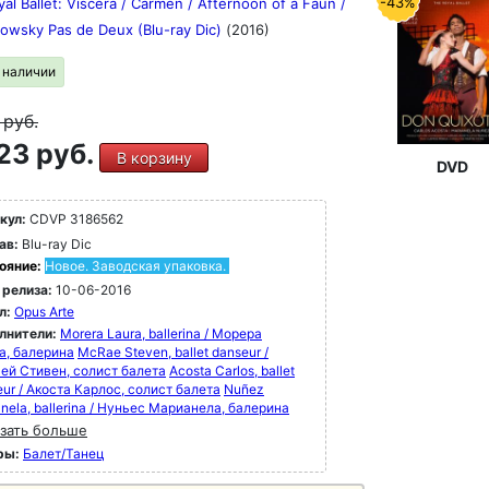
-43%
al Ballet: Viscera / Carmen / Afternoon of a Faun /
kowsky Pas de Deux (Blu-ray Dic)
(2016)
в наличии
9
руб.
23 руб.
В корзину
DVD
кул:
CDVP 3186562
ав:
Blu-ray Dic
ояние:
Новое. Заводская упаковка.
 релиза:
10-06-2016
л:
Opus Arte
лнители:
Morera Laura, ballerina / Морера
а, балерина
McRae Steven, ballet danseur /
ей Стивен, солист балета
Acosta Carlos, ballet
ur / Акоста Карлос, солист балета
Nuñez
nela, ballerina / Нуньес Марианела, балерина
зать больше
ры:
Балет/Танец