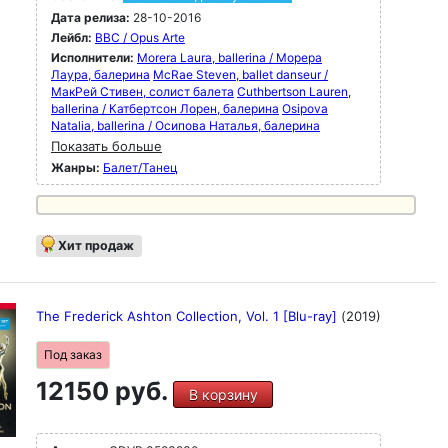
Дата релиза:
28-10-2016
Лейбл:
BBC / Opus Arte
Исполнители:
Morera Laura, ballerina / Морера
Лаура, балерина
McRae Steven, ballet danseur /
МакРей Стивен, солист балета
Cuthbertson Lauren,
ballerina / Катбертсон Лорен, балерина
Osipova
Natalia, ballerina / Осипова Наталья, балерина
Показать больше
Жанры:
Балет/Танец
Хит продаж
The Frederick Ashton Collection, Vol. 1 [Blu-ray]
(2019)
Под заказ
12150 руб.
В корзину