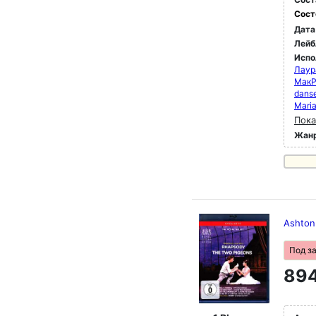
Сост
Дата
Лейб
Испо
Лаур
МакР
danse
Maria
Пока
Жан
Ashton
Под з
894