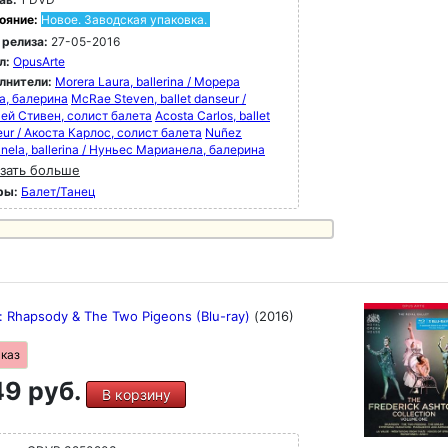
ояние:
Новое. Заводская упаковка.
 релиза:
27-05-2016
л:
OpusArte
лнители:
Morera Laura, ballerina / Морера
а, балерина
McRae Steven, ballet danseur /
ей Стивен, солист балета
Acosta Carlos, ballet
ur / Акоста Карлос, солист балета
Nuñez
nela, ballerina / Нуньес Марианела, балерина
зать больше
ры:
Балет/Танец
: Rhapsody & The Two Pigeons (Blu-ray)
(2016)
аказ
9 руб.
В корзину