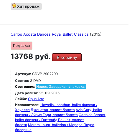
Хит продаж
Carlos Acosta Dances Royal Ballet Classics
(2015)
Под заказ
13768 руб.
В корзину
Артикул:
CDVP 2902299
Состав:
3 DVD
Состояние:
Новое. Заводская упаковка.
Дата релиза:
25-09-2015
Лейбл:
Opus Arte
Исполнители:
Howells Jonathan, ballet danseur /
Хоуэллс Джонатан, солист балета
Avis Gary, ballet
danseur / Эйвис Гэри, солист балета
Gartside Bennet,
ballet danseur / Гартсайд Беннет, солист
балета
Morera Laura, ballerina / Морера Лаура,
балерина