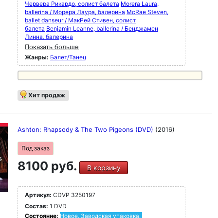
Червера Рикардо, солист балета
Morera Laura,
ballerina / Морера Лаура, балерина
McRae Steven,
ballet danseur / МакРей Стивен, солист
балета
Benjamin Leanne, ballerina / Бенджамен
Линна, балерина
Показать больше
Жанры:
Балет/Танец
Хит продаж
Ashton: Rhapsody & The Two Pigeons (DVD)
(2016)
Под заказ
8100 руб.
В корзину
Артикул:
CDVP 3250197
Состав:
1 DVD
Состояние:
Новое. Заводская упаковка.