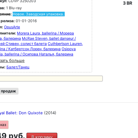
кул:
CDVP 3250203
3 BR
ав:
1 Blu-ray
ояние:
Новое. Заводская упаковка.
 релиза:
01-01-2016
л:
OpusArte
лнители:
Morera Laura, ballerina / Морера
а, балерина
McRae Steven, ballet danseur /
ей Стивен, солист балета
Cuthbertson Lauren,
rina / Катбертсон Лорен, балерина
Osipova
ia, ballerina / Осипова Наталья, балерина
зать больше
ры:
Балет/Танец
 продаж
al Ballet: Don Quixote
(2014)
аказ
9 руб.
В корзину