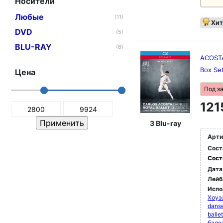
Носители
Любые
(11)
Хит
DVD
(5)
BLU-RAY
(6)
ACOSTA,
Box Se
Цена
Под з
121
3 Blu-ray
Арти
Сост
Сост
Дата
Лейб
Испо
Хоуэ
danse
balle
бале