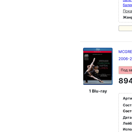
бале
Пока
Жан
MCGREGO
2006-2
Под з
894
1 Blu-ray
Арти
Сост
Сост
Дата
Лейб
Испо