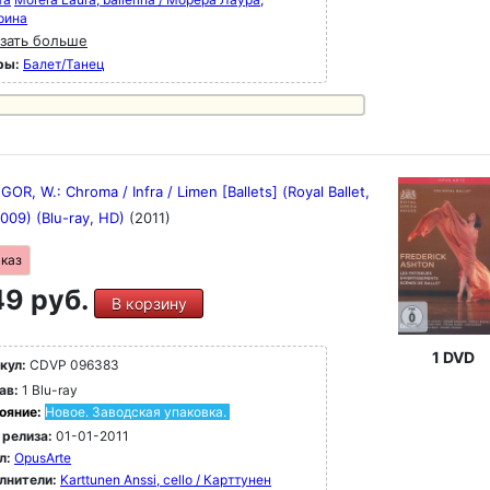
рина
зать больше
ры:
Балет/Танец
R, W.: Chroma / Infra / Limen [Ballets] (Royal Ballet,
009) (Blu-ray, HD)
(2011)
аказ
9 руб.
В корзину
1 DVD
кул:
CDVP 096383
ав:
1 Blu-ray
ояние:
Новое. Заводская упаковка.
 релиза:
01-01-2011
л:
OpusArte
лнители:
Karttunen Anssi, cello / Карттунен