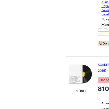
Ансс
Черв
balle
balle
Пока
Жан
Хит
SCARLET
2015) 
Под з
810
1 DVD
Арти
Сост