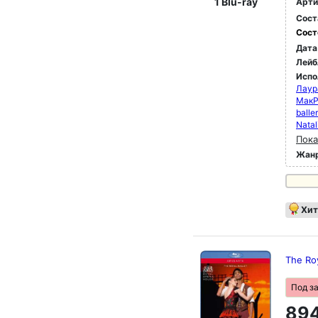
1 Blu-ray
Арти
Сост
Сост
Дата
Лейб
Испо
Лаур
МакР
balle
Natal
Пока
Жан
Хит
The Roy
Под з
894