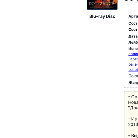
Blu-ray Disc
Арти
Сост
Сост
Дата
Лейб
Испо
соли
Гарт
balle
balle
Пока
Жан
- Op
Нова
"Дон
- Из
2013
- Вы