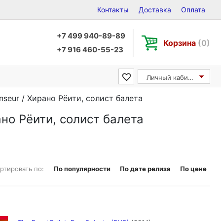
Контакты
Доставка
Оплата
+7 499 940-89-89
Корзина
(0)
+7 916 460-55-23
Личный кабинет
anseur / Хирано Рёити, солист балета
рано Рёити, солист балета
ртировать по:
По популярности
По дате релиза
По цене