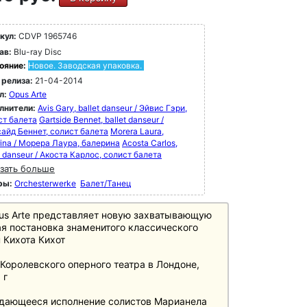
кул:
CDVP 1965746
ав:
Blu-ray Disc
ояние:
Новое. Заводская упаковка.
 релиза:
21-04-2014
л:
Opus Arte
лнители:
Avis Gary, ballet danseur / Эйвис Гэри,
ст балета
Gartside Bennet, ballet danseur /
сайд Беннет, солист балета
Morera Laura,
rina / Морера Лаура, балерина
Acosta Carlos,
t danseur / Акоста Карлос, солист балета
зать больше
ры:
Orchesterwerke
Балет/Танец
us Arte представляет новую захватывающую
я постановка знаменитого классического
 Кихота Кихот
 Королевского оперного театра в Лондоне,
 г
дающееся исполнение солистов Марианела