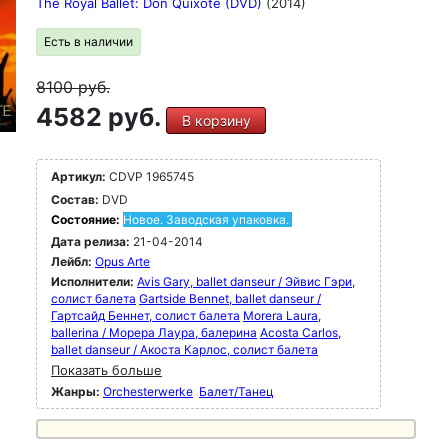
The Royal Ballet: Don Quixote (DVD)
(2014)
Есть в наличии
8100
руб.
4582 руб.
В корзину
Артикул:
CDVP 1965745
Состав:
DVD
Состояние:
Новое. Заводская упаковка.
Дата релиза:
21-04-2014
Лейбл:
Opus Arte
Исполнители:
Avis Gary, ballet danseur / Эйвис Гэри,
солист балета
Gartside Bennet, ballet danseur /
Гартсайд Беннет, солист балета
Morera Laura,
ballerina / Морера Лаура, балерина
Acosta Carlos,
ballet danseur / Акоста Карлос, солист балета
Показать больше
Жанры:
Orchesterwerke
Балет/Танец