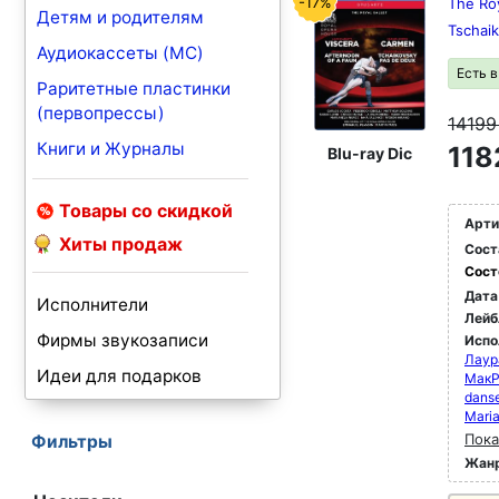
-17%
The Roy
Детям и родителям
Tschai
Аудиокассеты (MC)
Есть 
Раритетные пластинки
(первопрессы)
1419
Книги и Журналы
118
Blu-ray Dic
Товары со скидкой
Арти
Хиты продаж
Сост
Сост
Дата
Исполнители
Лейб
Фирмы звукозаписи
Испо
Лаур
Идеи для подарков
МакР
danse
Maria
Пока
Фильтры
Жан