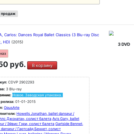
 продаж
 Carlos: Dances Royal Ballet Classics (3 Blu-ray Disc
t, HD)
(2015)
3 DVD
аказ
50 руб.
В корзину
кул:
CDVP 2902293
ав:
3 Blu-ray
ояние:
Новое. Заводская упаковка.
 релиза:
01-01-2015
л:
OpusArte
лнители:
Howells Jonathan, ballet danseur /
ллс Джонатан, солист балета
Avis Gary, ballet
ur / Эйвис Гэри, солист балета
Gartside Bennet,
t danseur / Гартсайд Беннет, солист
та
Morera Laura, ballerina / Морера Лаура,