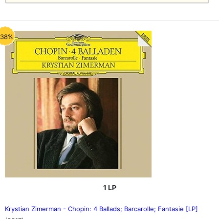
-38%
1 LP
Krystian Zimerman - Chopin: 4 Ballads; Barcarolle; Fantasie [LP]