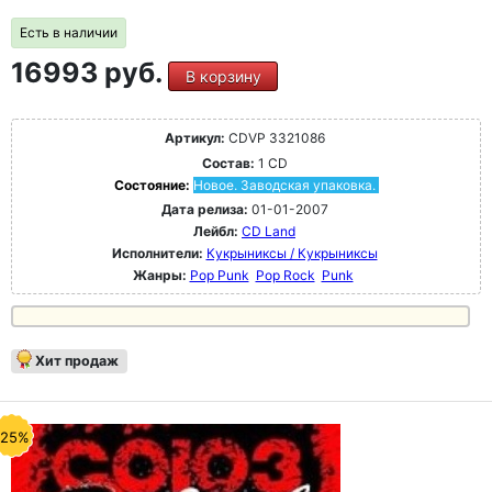
Есть в наличии
16993 руб.
В корзину
Артикул:
CDVP 3321086
Состав:
1 CD
Состояние:
Новое. Заводская упаковка.
Дата релиза:
01-01-2007
Лейбл:
CD Land
Исполнители:
Кукрыниксы / Кукрыниксы
Жанры:
Pop Punk
Pop Rock
Punk
Хит продаж
-25%