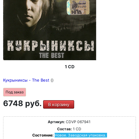
1 CD
Кукрыниксы - The Best
()
Под заказ
6748 руб.
В корзину
Артикул:
CDVP 067941
Состав:
1 CD
Состояние:
Новое. Заводская упаковка.