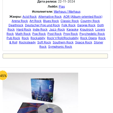
Дата релиза:
22-11-2024
Лейбл:
Pias
Исполнители:
Warhaus / Warhaus
Жанры:
Acid Rock
Alternative Rock
AOR (Album-oriented Rock)
Arena Rock
Art Rock
Blues Rock
Classic Rock
Country Rock
Deathrock
Deutscher Pop und Rock
Folk Rock
Garage Rock
Goth
Rock
Hard Rock
Indie Rock
Jazz-Rock
Karaoke
Krautrock
Lovers
Rock
Math Rock
Pop Rock
Post Rock
Prog Rock
Psychedelic Rock
Pub Rock
Rock
Rockabilly
Rock'n'Roll/Rockabilly
Rock Opera
Rock
& Roll
Rocksteady
Soft Rock
Southern Rock
Space Rock
Stoner
Rock
Symphonic Rock
-45%