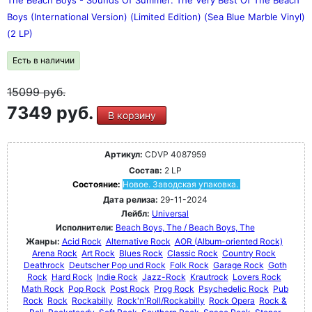
The Beach Boys - Sounds Of Summer: The Very Best Of The Beach
Boys (International Version) (Limited Edition) (Sea Blue Marble Vinyl)
(2 LP)
Есть в наличии
15099
руб.
7349 руб.
В корзину
Артикул:
CDVP 4087959
Состав:
2 LP
Состояние:
Новое. Заводская упаковка.
Дата релиза:
29-11-2024
Лейбл:
Universal
Исполнители:
Beach Boys, The / Beach Boys, The
Жанры:
Acid Rock
Alternative Rock
AOR (Album-oriented Rock)
Arena Rock
Art Rock
Blues Rock
Classic Rock
Country Rock
Deathrock
Deutscher Pop und Rock
Folk Rock
Garage Rock
Goth
Rock
Hard Rock
Indie Rock
Jazz-Rock
Krautrock
Lovers Rock
Math Rock
Pop Rock
Post Rock
Prog Rock
Psychedelic Rock
Pub
Rock
Rock
Rockabilly
Rock'n'Roll/Rockabilly
Rock Opera
Rock &