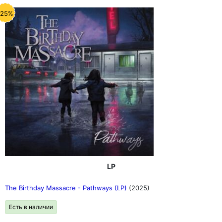
-25%
LP
The Birthday Massacre - Pathways (LP)
(2025)
Есть в наличии