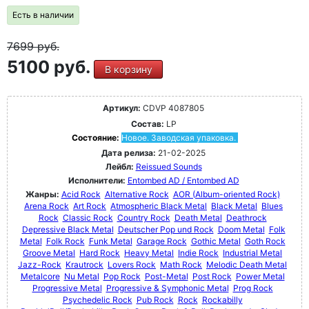
Есть в наличии
7699
руб.
5100 руб.
В корзину
Артикул:
CDVP 4087805
Состав:
LP
Состояние:
Новое. Заводская упаковка.
Дата релиза:
21-02-2025
Лейбл:
Reissued Sounds
Исполнители:
Entombed AD / Entombed AD
Жанры:
Acid Rock
Alternative Rock
AOR (Album-oriented Rock)
Arena Rock
Art Rock
Atmospheric Black Metal
Black Metal
Blues
Rock
Classic Rock
Country Rock
Death Metal
Deathrock
Depressive Black Metal
Deutscher Pop und Rock
Doom Metal
Folk
Metal
Folk Rock
Funk Metal
Garage Rock
Gothic Metal
Goth Rock
Groove Metal
Hard Rock
Heavy Metal
Indie Rock
Industrial Metal
Jazz-Rock
Krautrock
Lovers Rock
Math Rock
Melodic Death Metal
Metalcore
Nu Metal
Pop Rock
Post-Metal
Post Rock
Power Metal
Progressive Metal
Progressive & Symphonic Metal
Prog Rock
Psychedelic Rock
Pub Rock
Rock
Rockabilly