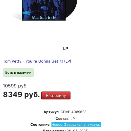
LP
Tom Petty - You're Gonna Get It! (LP)
Есть в наличии
10599
руб.
8349 руб.
В корзину
Артикул:
CDVP 4089623
Состав:
LP
Состояние:
Новое. Заводская упаковка.
Дата релиза:
30-05-2025