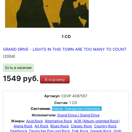
1 CD
GRAND DRIVE - LIGHTS IN THIS TOWN ARE TOO MANY TO COUNT
(2004)
Есть в наличии
1549 руб.
В корзину
Артикул:
CDVP 4087557
Состав:
1 CD
Состояние:
Новое. Заводская упаковка.
Исполнители:
Grand Drive / Grand Drive
Жанры:
Acid Rock
Alternative Rock
AOR (Album-oriented Rock)
Arena Rock
Art Rock
Blues Rock
Classic Rock
Country Rock
Deathrock
Deutscher Pop und Rock
Folk Rock
Garage Rock
Goth