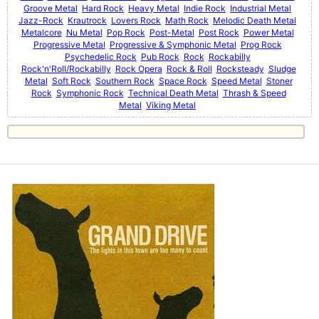
Groove Metal
Hard Rock
Heavy Metal
Indie Rock
Industrial Metal
Jazz-Rock
Krautrock
Lovers Rock
Math Rock
Melodic Death Metal
Metalcore
Nu Metal
Pop Rock
Post-Metal
Post Rock
Power Metal
Progressive Metal
Progressive & Symphonic Metal
Prog Rock
Psychedelic Rock
Pub Rock
Rock
Rockabilly
Rock'n'Roll/Rockabilly
Rock Opera
Rock & Roll
Rocksteady
Sludge
Metal
Soft Rock
Southern Rock
Space Rock
Speed Metal
Stoner
Rock
Symphonic Rock
Technical Death Metal
Thrash & Speed
Metal
Viking Metal