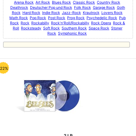
Arena Rock
Art Rock
Blues Rock
Classic Rock
Country Rock
Deathrock
Deutscher Pop und Rock
Folk Rock
Garage Rock
Goth
Rock
Hard Rock
Indie Rock
Jazz-Rock
Krautrock
Lovers Rock
Math Rock
Pop Rock
Post Rock
Prog Rock
Psychedelic Rock
Pub
Rock
Rock
Rockabilly
Rock'n'Roll/Rockabilly
Rock Opera
Rock &
Roll
Rocksteady
Soft Rock
Southern Rock
Space Rock
Stoner
Rock
Symphonic Rock
-22%
2 LP