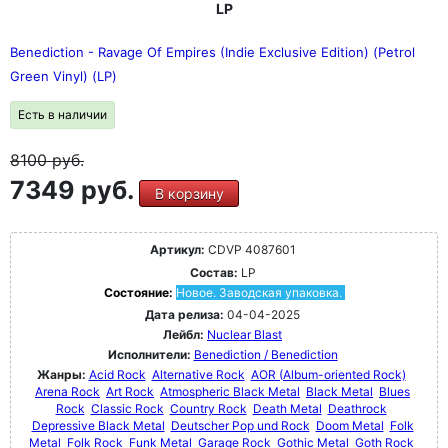
LP
Benediction - Ravage Of Empires (Indie Exclusive Edition) (Petrol
Green Vinyl) (LP)
Есть в наличии
8100
руб.
7349 руб.
В корзину
Артикул:
CDVP 4087601
Состав:
LP
Состояние:
Новое. Заводская упаковка.
Дата релиза:
04-04-2025
Лейбл:
Nuclear Blast
Исполнители:
Benediction / Benediction
Жанры:
Acid Rock
Alternative Rock
AOR (Album-oriented Rock)
Arena Rock
Art Rock
Atmospheric Black Metal
Black Metal
Blues
Rock
Classic Rock
Country Rock
Death Metal
Deathrock
Depressive Black Metal
Deutscher Pop und Rock
Doom Metal
Folk
Metal
Folk Rock
Funk Metal
Garage Rock
Gothic Metal
Goth Rock