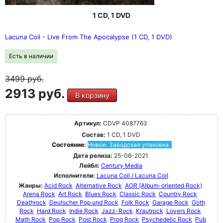
1 CD, 1 DVD
Lacuna Coil - Live From The Apocalypse (1 CD, 1 DVD)
Есть в наличии
3499
руб.
2913 руб.
В корзину
Артикул:
CDVP 4087763
Состав:
1 CD, 1 DVD
Состояние:
Новое. Заводская упаковка.
Дата релиза:
25-06-2021
Лейбл:
Century Media
Исполнители:
Lacuna Coil / Lacuna Coil
Жанры:
Acid Rock
Alternative Rock
AOR (Album-oriented Rock)
Arena Rock
Art Rock
Blues Rock
Classic Rock
Country Rock
Deathrock
Deutscher Pop und Rock
Folk Rock
Garage Rock
Goth
Rock
Hard Rock
Indie Rock
Jazz-Rock
Krautrock
Lovers Rock
Math Rock
Pop Rock
Post Rock
Prog Rock
Psychedelic Rock
Pub