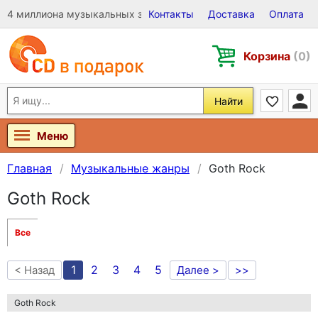
4 миллиона музыкальных записей на Виниле, CD и DVD
Контакты
Доставка
Оплата
Корзина
(0)
Найти
Меню
Главная
Музыкальные жанры
Goth Rock
Goth Rock
Все
1
2
3
4
5
< Назад
Далее >
>>
Goth Rock