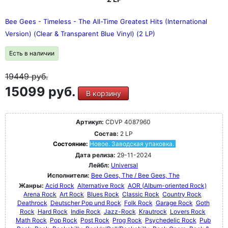
Bee Gees - Timeless - The All-Time Greatest Hits (International
Version) (Clear & Transparent Blue Vinyl) (2 LP)
Есть в наличии
19449
руб.
15099 руб.
В корзину
Артикул:
CDVP 4087960
Состав:
2 LP
Состояние:
Новое. Заводская упаковка.
Дата релиза:
29-11-2024
Лейбл:
Universal
Исполнители:
Bee Gees, The / Bee Gees, The
Жанры:
Acid Rock
Alternative Rock
AOR (Album-oriented Rock)
Arena Rock
Art Rock
Blues Rock
Classic Rock
Country Rock
Deathrock
Deutscher Pop und Rock
Folk Rock
Garage Rock
Goth
Rock
Hard Rock
Indie Rock
Jazz-Rock
Krautrock
Lovers Rock
Math Rock
Pop Rock
Post Rock
Prog Rock
Psychedelic Rock
Pub