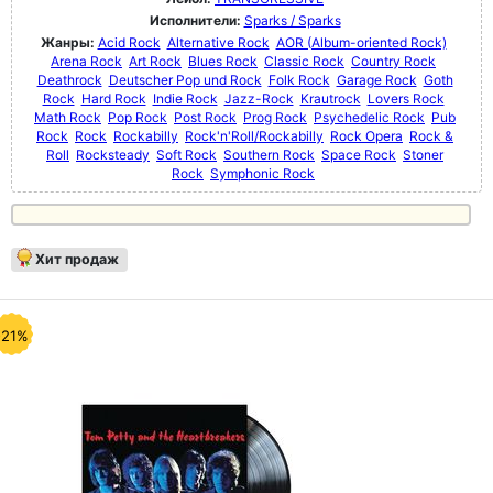
Исполнители:
Sparks / Sparks
Жанры:
Acid Rock
Alternative Rock
AOR (Album-oriented Rock)
Arena Rock
Art Rock
Blues Rock
Classic Rock
Country Rock
Deathrock
Deutscher Pop und Rock
Folk Rock
Garage Rock
Goth
Rock
Hard Rock
Indie Rock
Jazz-Rock
Krautrock
Lovers Rock
Math Rock
Pop Rock
Post Rock
Prog Rock
Psychedelic Rock
Pub
Rock
Rock
Rockabilly
Rock'n'Roll/Rockabilly
Rock Opera
Rock &
Roll
Rocksteady
Soft Rock
Southern Rock
Space Rock
Stoner
Rock
Symphonic Rock
Хит продаж
-21%