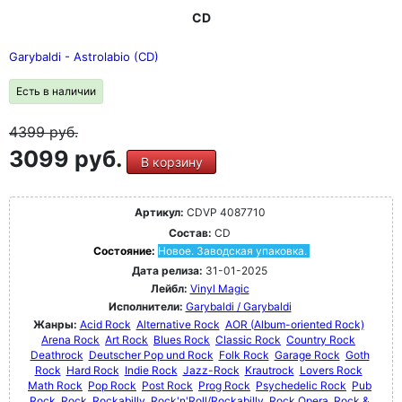
CD
Garybaldi - Astrolabio (CD)
Есть в наличии
4399
руб.
3099 руб.
В корзину
Артикул:
CDVP 4087710
Состав:
CD
Состояние:
Новое. Заводская упаковка.
Дата релиза:
31-01-2025
Лейбл:
Vinyl Magic
Исполнители:
Garybaldi / Garybaldi
Жанры:
Acid Rock
Alternative Rock
AOR (Album-oriented Rock)
Arena Rock
Art Rock
Blues Rock
Classic Rock
Country Rock
Deathrock
Deutscher Pop und Rock
Folk Rock
Garage Rock
Goth
Rock
Hard Rock
Indie Rock
Jazz-Rock
Krautrock
Lovers Rock
Math Rock
Pop Rock
Post Rock
Prog Rock
Psychedelic Rock
Pub
Rock
Rock
Rockabilly
Rock'n'Roll/Rockabilly
Rock Opera
Rock &