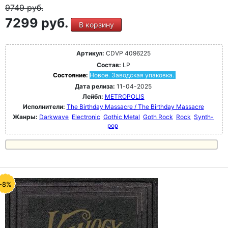
9749
руб.
7299 руб.
В корзину
Артикул:
CDVP 4096225
Состав:
LP
Состояние:
Новое. Заводская упаковка.
Дата релиза:
11-04-2025
Лейбл:
METROPOLIS
Исполнители:
The Birthday Massacre / The Birthday Massacre
Жанры:
Darkwave
Electronic
Gothic Metal
Goth Rock
Rock
Synth-
pop
-8%