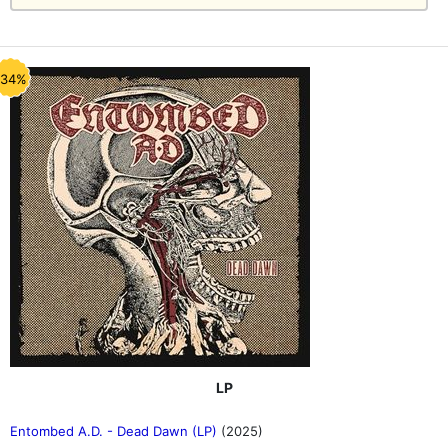
-34%
LP
Entombed A.D. - Dead Dawn (LP)
(2025)