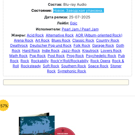
Состав:
Blu-ray Audio
Состояние:
Новое. Заводская упаковка.
Дата релиза:
25-07-2025
Лейбл:
Epic
Исполнители:
Pearl Jam / Pearl Jam
Жанры:
Acid Rock
Alternative Rock
AOR (Album-oriented Rock)
Arena Rock
Art Rock
Blues Rock
Classic Rock
Country Rock
Deathrock
Deutscher Pop und Rock
Folk Rock
Garage Rock
Goth
Rock
Hard Rock
Indie Rock
Jazz-Rock
Krautrock
Lovers Rock
Math Rock
Pop Rock
Post Rock
Prog Rock
Psychedelic Rock
Pub
Rock
Rock
Rockabilly
Rock'n'Roll/Rockabilly
Rock Opera
Rock &
Roll
Rocksteady
Soft Rock
Southern Rock
Space Rock
Stoner
Rock
Symphonic Rock
-57%