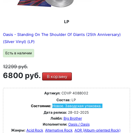
LP
Oasis - Standing On The Shoulder Of Giants (25th Anniversary)
(Silver Vinyl) (LP)
Есть в наличии
12299
руб.
6800 руб.
В корзину
Артикул:
CDVP 4088002
Состав:
LP
Состояние:
Новое. Заводская упаковка.
Дата релиза:
28-02-2025
Лейбл:
Big Brother
Исполнители:
Oasis / Oasis
Жанры:
Acid Rock
Alternative Rock
AOR (Album-oriented Rock)