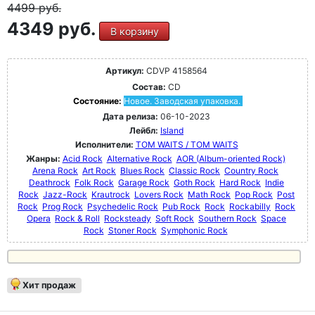
4499
руб.
4349 руб.
В корзину
Артикул:
CDVP 4158564
Состав:
CD
Состояние:
Новое. Заводская упаковка.
Дата релиза:
06-10-2023
Лейбл:
Island
Исполнители:
TOM WAITS / TOM WAITS
Жанры:
Acid Rock
Alternative Rock
AOR (Album-oriented Rock)
Arena Rock
Art Rock
Blues Rock
Classic Rock
Country Rock
Deathrock
Folk Rock
Garage Rock
Goth Rock
Hard Rock
Indie
Rock
Jazz-Rock
Krautrock
Lovers Rock
Math Rock
Pop Rock
Post
Rock
Prog Rock
Psychedelic Rock
Pub Rock
Rock
Rockabilly
Rock
Opera
Rock & Roll
Rocksteady
Soft Rock
Southern Rock
Space
Rock
Stoner Rock
Symphonic Rock
Хит продаж