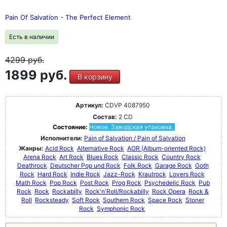
Pain Of Salvation - The Perfect Element
Есть в наличии
4299
руб.
1899 руб.
В корзину
Артикул:
CDVP 4087950
Состав:
2 CD
Состояние:
Новое. Заводская упаковка.
Исполнители:
Pain of Salvation / Pain of Salvation
Жанры:
Acid Rock
Alternative Rock
AOR (Album-oriented Rock)
Arena Rock
Art Rock
Blues Rock
Classic Rock
Country Rock
Deathrock
Deutscher Pop und Rock
Folk Rock
Garage Rock
Goth
Rock
Hard Rock
Indie Rock
Jazz-Rock
Krautrock
Lovers Rock
Math Rock
Pop Rock
Post Rock
Prog Rock
Psychedelic Rock
Pub
Rock
Rock
Rockabilly
Rock'n'Roll/Rockabilly
Rock Opera
Rock &
Roll
Rocksteady
Soft Rock
Southern Rock
Space Rock
Stoner
Rock
Symphonic Rock