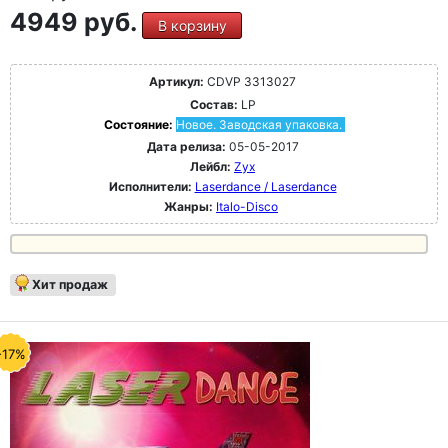
4949 руб.
В корзину
Артикул:
CDVP 3313027
Состав:
LP
Состояние:
Новое. Заводская упаковка.
Дата релиза:
05-05-2017
Лейбл:
Zyx
Исполнители:
Laserdance / Laserdance
Жанры:
Italo-Disco
Хит продаж
-17%