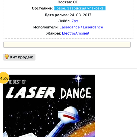
Состав:
CD
Состояние:
Новое. Заводская упаковка.
Дата релиза:
24-03-2017
Лейбл:
Zyx
Исполнители:
Laserdance / Laserdance
Жанры:
Electro/Ambient
Хит продаж
-45%