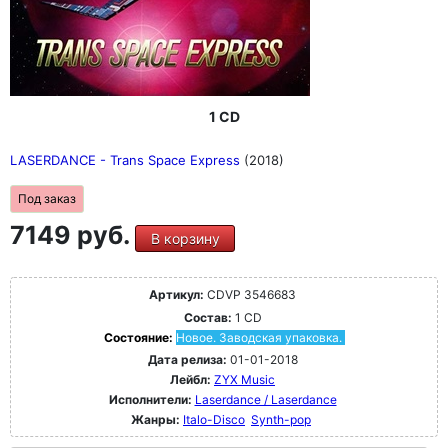
1 CD
LASERDANCE - Trans Space Express
(2018)
Под заказ
7149 руб.
В корзину
Артикул:
CDVP 3546683
Состав:
1 CD
Состояние:
Новое. Заводская упаковка.
Дата релиза:
01-01-2018
Лейбл:
ZYX Music
Исполнители:
Laserdance / Laserdance
Жанры:
Italo-Disco
Synth-pop