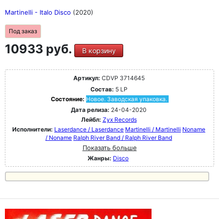
Martinelli - Italo Disco
(2020)
Под заказ
10933 руб.
В корзину
Артикул:
CDVP 3714645
Состав:
5 LP
Состояние:
Новое. Заводская упаковка.
Дата релиза:
24-04-2020
Лейбл:
Zyx Records
Исполнители:
Laserdance / Laserdance
Martinelli / Martinelli
Noname
/ Noname
Ralph River Band / Ralph River Band
Показать больше
Жанры:
Disco