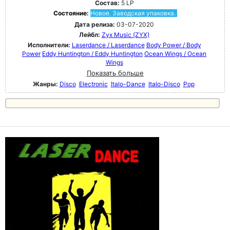
Состав:
5 LP
Состояние:
Новое. Заводская упаковка.
Дата релиза:
03-07-2020
Лейбл:
Zyx Music (ZYX)
Исполнители:
Laserdance / Laserdance
Body Power / Body
Power
Eddy Huntington / Eddy Huntington
Ocean Wings / Ocean
Wings
Показать больше
Жанры:
Disco
Electronic
Italo-Dance
Italo-Disco
Pop