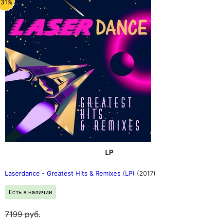
-31%
LP
Laserdance - Greatest Hits & Remixes (LP)
(2017)
Есть в наличии
7199
руб.