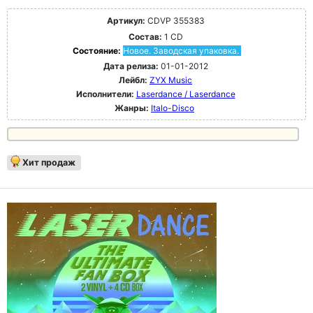
Артикул:
CDVP 355383
Состав:
1 CD
Состояние:
Новое. Заводская упаковка.
Дата релиза:
01-01-2012
Лейбл:
ZYX Music
Исполнители:
Laserdance / Laserdance
Жанры:
Italo-Disco
Хит продаж