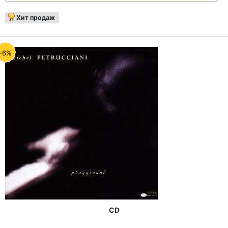
Хит продаж
-6%
CD