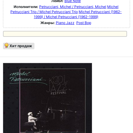
Лейбл:
Blue Note
Исполнители:
Petrucciani, Michel / Petrucciani, Michel
Michel
Petrucciani Trio / Michel Petrucciani Trio
Michel Petrucciani (1962-
1999) / Michel Petrucciani (1962-1999)
Жанры:
Piano Jazz
Post Bop
Хит продаж