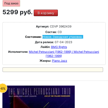
Под заказ
5299 руб.
В корзину
Артикул:
CDVP 3962439
Состав:
CD
Состояние:
Новое. Заводская упаковка.
Дата релиза:
07-04-2023
Лейбл:
BMG Rights
Исполнители:
Michel Petrucciani (1962-1999) / Michel Petrucciani
(1962-1999)
Жанры:
Piano Jazz
-6%