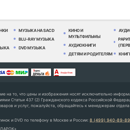
НКИ
МУЗЫКА НА SACD
КИНО И
АУДИ
МУЛЬТФИЛЬМЫ
BLU-RAY МУЗЫКА
РАРИ
АУДИОКНИГИ
(ПЕР
ЗЫКА
DVD МУЗЫКА
ДЕТЯМ И РОДИТЕЛЯМ
КНИГ
е на то, что цены и изображения носят исключительно информа
ями Статьи 437 (2) Гражданского кодекса Российской Федерац
оваров и услуг, пожалуйста, обращайтесь к менеджерам отдела
инок и DVD по телефону в Москве и России:
8 (499) 940-89-8
ОДАРОК»