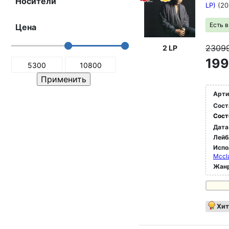
Носители
LP)
(20
Есть 
Цена
2309
2 LP
199
Арти
Сост
Сост
Дата
Лейб
Испо
Mccl
Жан
Хит