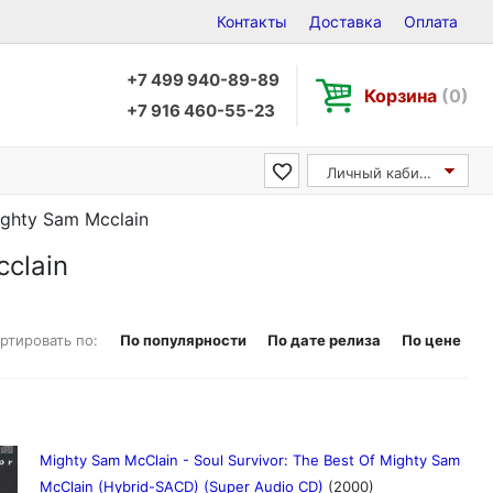
Контакты
Доставка
Оплата
+7 499 940-89-89
Корзина
(0)
+7 916 460-55-23
Личный кабинет
ighty Sam Mcclain
clain
ртировать по:
По популярности
По дате релиза
По цене
Mighty Sam McClain - Soul Survivor: The Best Of Mighty Sam
McClain (Hybrid-SACD) (Super Audio CD)
(2000)