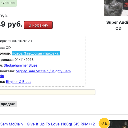
в наличии
руб.
9 руб.
Super Aud
В корзину
CD
кул:
CDVP 1676120
ав:
CD
ояние:
Новое. Заводская упаковка.
 релиза:
01-11-2018
л:
Sledgehammer Blues
лнители:
Mighty Sam Mcclain / Mighty Sam
ain
ры:
Rhythm & Blues
 продаж
-8%
Sam McClain - Give It Up To Love (180g) (45 RPM) (2