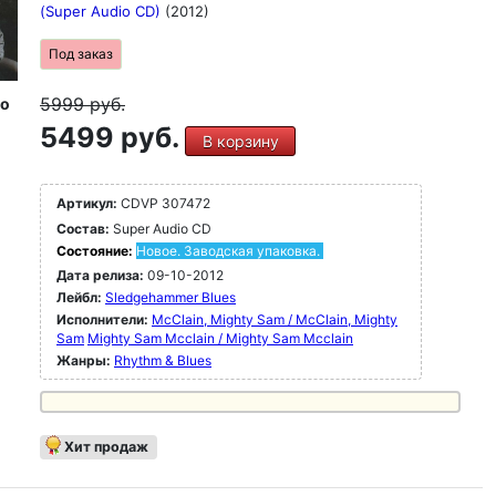
(Super Audio CD)
(2012)
Под заказ
5999
руб.
io
5499 руб.
В корзину
Артикул:
CDVP 307472
Состав:
Super Audio CD
Состояние:
Новое. Заводская упаковка.
Дата релиза:
09-10-2012
Лейбл:
Sledgehammer Blues
Исполнители:
McClain, Mighty Sam / McClain, Mighty
Sam
Mighty Sam Mcclain / Mighty Sam Mcclain
Жанры:
Rhythm & Blues
Хит продаж