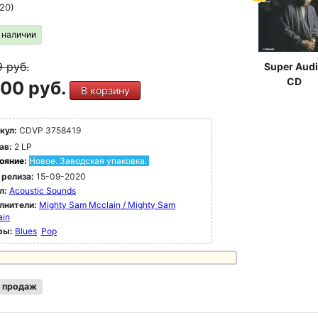
20)
в наличии
9
руб.
Super Aud
CD
00 руб.
В корзину
кул:
CDVP 3758419
ав:
2 LP
ояние:
Новое. Заводская упаковка.
 релиза:
15-09-2020
л:
Acoustic Sounds
лнители:
Mighty Sam Mcclain / Mighty Sam
ain
ры:
Blues
Pop
 продаж