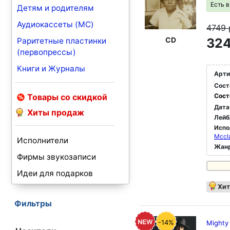
Есть 
Детям и родителям
Аудиокассеты (MC)
4749
CD
324
Раритетные пластинки
(первопрессы)
Книги и Журналы
Арти
Сост
Товары со скидкой
Сост
Дата
Хиты продаж
Лейб
Испо
Mccl
Исполнители
Жан
Фирмы звукозаписи
Идеи для подарков
Хит
Фильтры
-14%
Mighty 