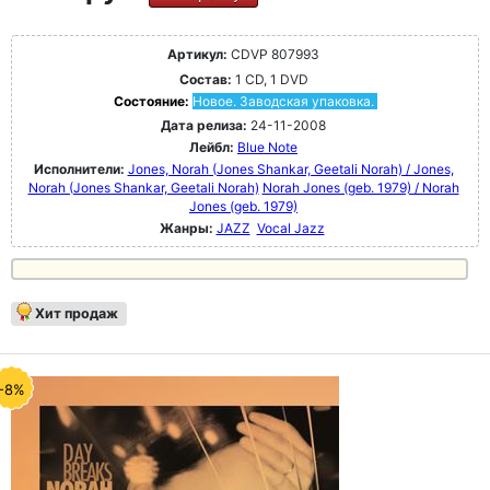
Артикул:
CDVP 807993
Состав:
1 CD, 1 DVD
Состояние:
Новое. Заводская упаковка.
Дата релиза:
24-11-2008
Лейбл:
Blue Note
Исполнители:
Jones, Norah (Jones Shankar, Geetali Norah) / Jones,
Norah (Jones Shankar, Geetali Norah)
Norah Jones (geb. 1979) / Norah
Jones (geb. 1979)
Жанры:
JAZZ
Vocal Jazz
Хит продаж
-8%