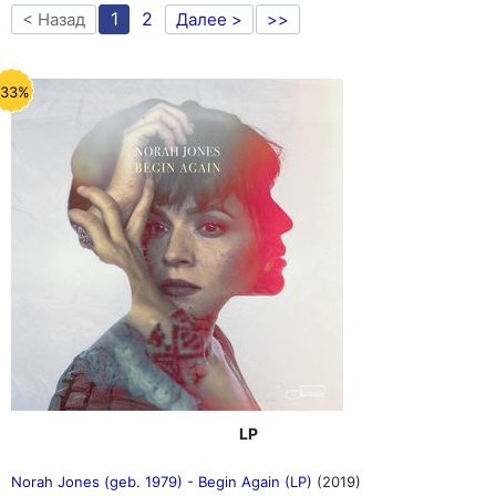
1
2
< Назад
Далее >
>>
-33%
LP
Norah Jones (geb. 1979) - Begin Again (LP)
(2019)