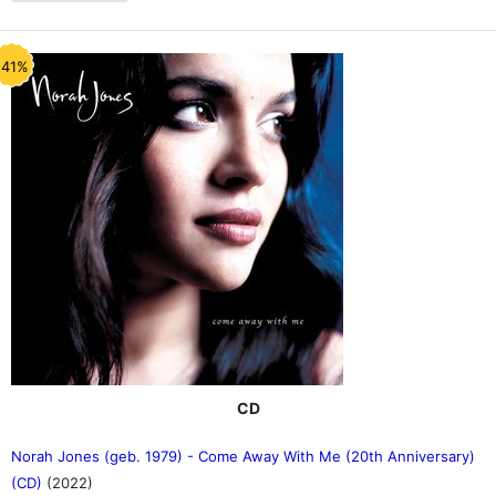
-41%
CD
Norah Jones (geb. 1979) - Come Away With Me (20th Anniversary)
(CD)
(2022)