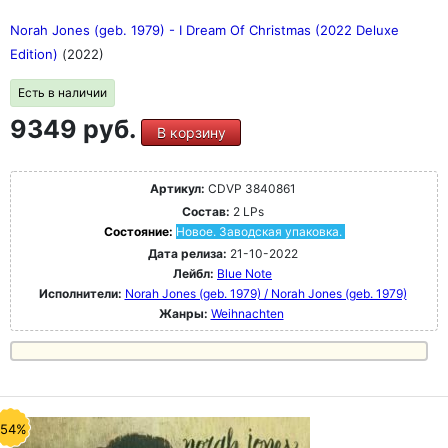
Norah Jones (geb. 1979) - I Dream Of Christmas (2022 Deluxe
Edition)
(2022)
Есть в наличии
9349 руб.
В корзину
Артикул:
CDVP 3840861
Состав:
2 LPs
Состояние:
Новое. Заводская упаковка.
Дата релиза:
21-10-2022
Лейбл:
Blue Note
Исполнители:
Norah Jones (geb. 1979) / Norah Jones (geb. 1979)
Жанры:
Weihnachten
-54%