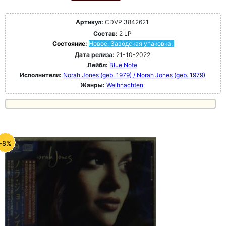
Артикул:
CDVP 3842621
Состав:
2 LP
Состояние:
Новое. Заводская упаковка.
Дата релиза:
21-10-2022
Лейбл:
Blue Note
Исполнители:
Norah Jones (geb. 1979) / Norah Jones (geb. 1979)
Жанры:
Weihnachten
-8%