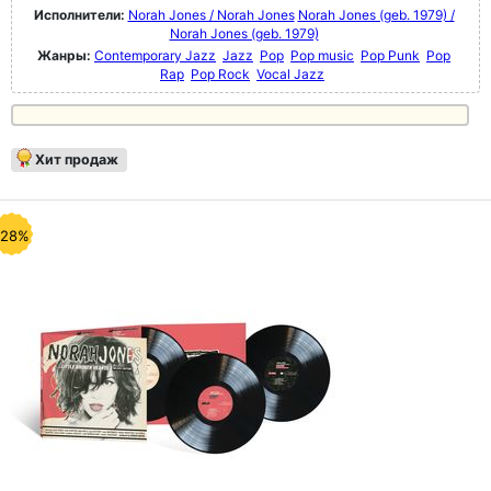
Исполнители:
Norah Jones / Norah Jones
Norah Jones (geb. 1979) /
Norah Jones (geb. 1979)
Жанры:
Contemporary Jazz
Jazz
Pop
Pop music
Pop Punk
Pop
Rap
Pop Rock
Vocal Jazz
Хит продаж
-28%