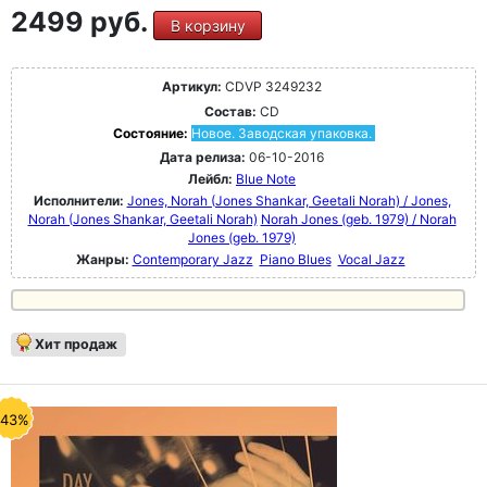
2499 руб.
В корзину
Артикул:
CDVP 3249232
Состав:
CD
Состояние:
Новое. Заводская упаковка.
Дата релиза:
06-10-2016
Лейбл:
Blue Note
Исполнители:
Jones, Norah (Jones Shankar, Geetali Norah) / Jones,
Norah (Jones Shankar, Geetali Norah)
Norah Jones (geb. 1979) / Norah
Jones (geb. 1979)
Жанры:
Contemporary Jazz
Piano Blues
Vocal Jazz
Хит продаж
-43%