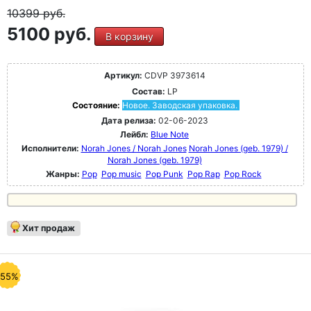
10399
руб.
5100 руб.
В корзину
Артикул:
CDVP 3973614
Состав:
LP
Состояние:
Новое. Заводская упаковка.
Дата релиза:
02-06-2023
Лейбл:
Blue Note
Исполнители:
Norah Jones / Norah Jones
Norah Jones (geb. 1979) /
Norah Jones (geb. 1979)
Жанры:
Pop
Pop music
Pop Punk
Pop Rap
Pop Rock
Хит продаж
-55%