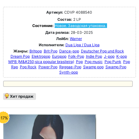
Артикул:
CDVP 4088540
Состав:
2 LP
Состояние:
Новое. Заводская упаковка.
Дата релиза:
28-03-2025
Лейбл:
Warner
Исполнители:
Dua Lipa / Dua Lipa
Жанры:
Britpop
Brit Pop
Dance-pop
Deutscher Pop und Rock
Dream Pop
Elektropop
Europop
Folk-Pop
Indie Pop
J-pop
K-pop
MPB (M&#250;sica popular brasileira)
Pop
Pop music
Pop Punk
Pop
Rap
Pop Rock
Power Pop
Reggae-Pop
Swamp pop
Swamp Pop
Synth-pop
Хит продаж
-17%