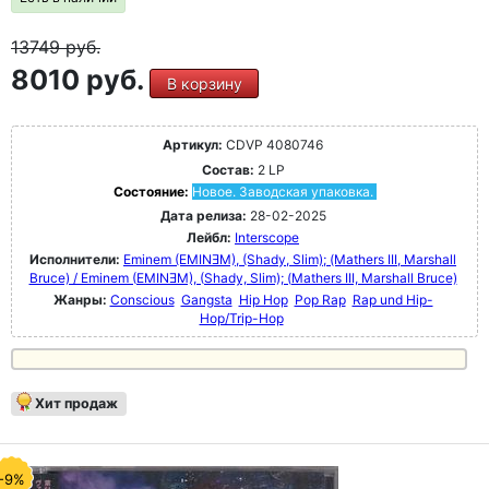
13749
руб.
8010 руб.
В корзину
Артикул:
CDVP 4080746
Состав:
2 LP
Состояние:
Новое. Заводская упаковка.
Дата релиза:
28-02-2025
Лейбл:
Interscope
Исполнители:
Eminem (EMINƎM), (Shady, Slim); (Mathers III, Marshall
Bruce) / Eminem (EMINƎM), (Shady, Slim); (Mathers III, Marshall Bruce)
Жанры:
Conscious
Gangsta
Hip Hop
Pop Rap
Rap und Hip-
Hop/Trip-Hop
Хит продаж
-9%