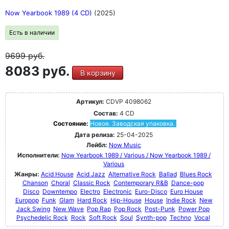
Now Yearbook 1989 (4 CD)
(2025)
Есть в наличии
9699
руб.
8083 руб.
В корзину
Артикул:
CDVP 4098062
Состав:
4 CD
Состояние:
Новое. Заводская упаковка.
Дата релиза:
25-04-2025
Лейбл:
Now Music
Исполнители:
Now Yearbook 1989 / Various / Now Yearbook 1989 /
Various
Жанры:
Acid House
Acid Jazz
Alternative Rock
Ballad
Blues Rock
Chanson
Choral
Classic Rock
Contemporary R&B
Dance-pop
Disco
Downtempo
Electro
Electronic
Euro-Disco
Euro House
Europop
Funk
Glam
Hard Rock
Hip-House
House
Indie Rock
New
Jack Swing
New Wave
Pop Rap
Pop Rock
Post-Punk
Power Pop
Psychedelic Rock
Rock
Soft Rock
Soul
Synth-pop
Techno
Vocal