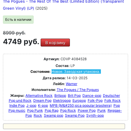
The Pogues - The Rest Of The Best (Limited Edition) (Transparent
Green Vinyl) (LP)
(2025)
Есть в наличии
8999
руб.
4749 руб.
В корзину
Артикул:
CDVP 4084528
Состав:
LP
Состояние:
Новое. Заводская упаковка.
Дата релиза:
14-03-2025
Лейбл:
Warner
Исполнители:
The Pogues / The Pogues
Жанры:
Alternative Rock
Britpop
Brit Pop
Dance-pop
Deutscher
Pop und Rock
Dream Pop
Elektropop
Europop
Folk-Pop
Folk Rock
Indie Pop
J-pop
K-pop
MPB (M&#250;sica popular brasileira)
Pop
Pop music
Pop Punk
Pop Rap
Pop Rock
Power Pop
Punk
Reggae-
Pop
Rock
Swamp pop
Swamp Pop
Synth-pop