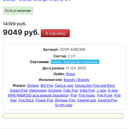
Есть в наличии
14199
руб.
9049 руб.
В корзину
Артикул:
CDVP 4082360
Состав:
2 LP
Состояние:
Новое. Заводская упаковка.
Дата релиза:
11-04-2025
Лейбл:
Rhino
Исполнители:
Brandy / Brandy
Жанры:
Britpop
Brit Pop
Dance-pop
Deutscher Pop und Rock
Dream Pop
Elektropop
Europop
Folk-Pop
Indie Pop
J-pop
K-pop
MPB (M&#250;sica popular brasileira)
Pop
Pop music
Pop Punk
Pop
Rap
Pop Rock
Power Pop
Reggae-Pop
Swamp pop
Swamp Pop
Synth-pop