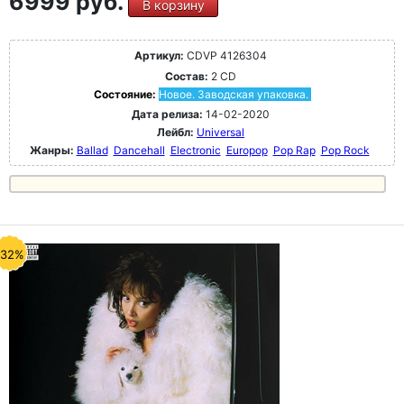
6999 руб.
В корзину
Артикул:
CDVP 4126304
Состав:
2 CD
Состояние:
Новое. Заводская упаковка.
Дата релиза:
14-02-2020
Лейбл:
Universal
Жанры:
Ballad
Dancehall
Electronic
Europop
Pop Rap
Pop Rock
-32%