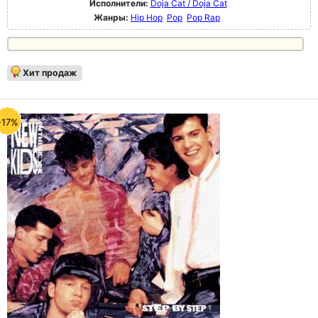
Исполнители:
Doja Cat / Doja Cat
Жанры:
Hip Hop
Pop
Pop Rap
Хит продаж
-17%