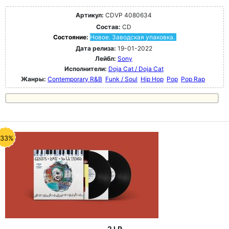
Артикул:
CDVP 4080634
Состав:
CD
Состояние:
Новое. Заводская упаковка.
Дата релиза:
19-01-2022
Лейбл:
Sony
Исполнители:
Doja Cat / Doja Cat
Жанры:
Contemporary R&B
Funk / Soul
Hip Hop
Pop
Pop Rap
-33%
2 LP