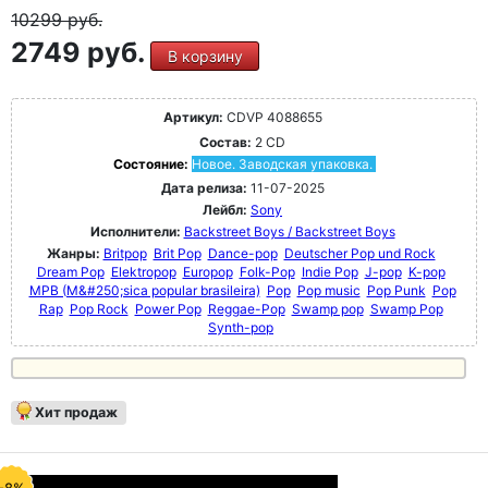
10299
руб.
2749 руб.
В корзину
Артикул:
CDVP 4088655
Состав:
2 CD
Состояние:
Новое. Заводская упаковка.
Дата релиза:
11-07-2025
Лейбл:
Sony
Исполнители:
Backstreet Boys / Backstreet Boys
Жанры:
Britpop
Brit Pop
Dance-pop
Deutscher Pop und Rock
Dream Pop
Elektropop
Europop
Folk-Pop
Indie Pop
J-pop
K-pop
MPB (M&#250;sica popular brasileira)
Pop
Pop music
Pop Punk
Pop
Rap
Pop Rock
Power Pop
Reggae-Pop
Swamp pop
Swamp Pop
Synth-pop
Хит продаж