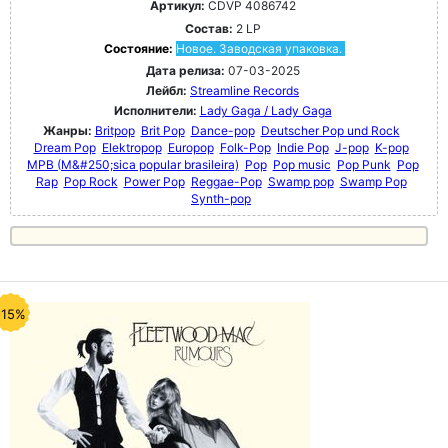
Артикул:
CDVP 4086742
Состав:
2 LP
Состояние:
Новое. Заводская упаковка.
Дата релиза:
07-03-2025
Лейбл:
Streamline Records
Исполнители:
Lady Gaga / Lady Gaga
Жанры:
Britpop
Brit Pop
Dance-pop
Deutscher Pop und Rock
Dream Pop
Elektropop
Europop
Folk-Pop
Indie Pop
J-pop
K-pop
MPB (M&#250;sica popular brasileira)
Pop
Pop music
Pop Punk
Pop
Rap
Pop Rock
Power Pop
Reggae-Pop
Swamp pop
Swamp Pop
Synth-pop
-15%