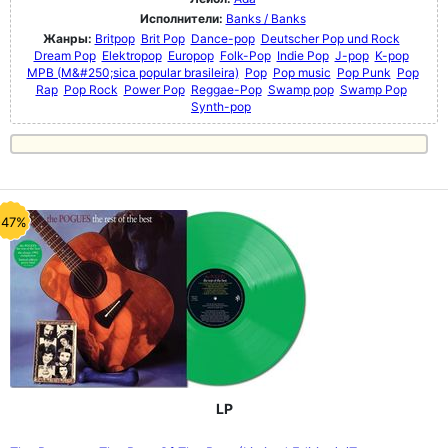
Исполнители:
Banks / Banks
Жанры:
Britpop
Brit Pop
Dance-pop
Deutscher Pop und Rock
Dream Pop
Elektropop
Europop
Folk-Pop
Indie Pop
J-pop
K-pop
MPB (M&#250;sica popular brasileira)
Pop
Pop music
Pop Punk
Pop
Rap
Pop Rock
Power Pop
Reggae-Pop
Swamp pop
Swamp Pop
Synth-pop
-47%
LP