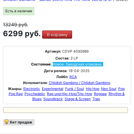
Есть в наличии
13249
руб.
6299 руб.
В корзину
Артикул:
CDVP 4092689
Состав:
2 LP
Состояние:
Новое. Заводская упаковка.
Дата релиза:
18-04-2025
Лейбл:
RCA
Исполнители:
Childish Gambino / Childish Gambino
Жанры:
Electronic
Experimental
Funk / Soul
Hip Hop
Neo Soul
Pop
Pop Rap
Psychedelic
Rap und Hip-Hop/Trip-Hop
Reggae
Rhythm &
Blues
Soundtrack
Stage & Screen
Trap
Хит продаж