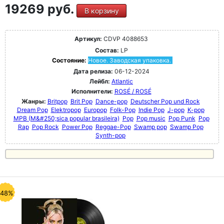
19269 руб.
В корзину
Артикул:
CDVP 4088653
Состав:
LP
Состояние:
Новое. Заводская упаковка.
Дата релиза:
06-12-2024
Лейбл:
Atlantic
Исполнители:
ROSÉ / ROSÉ
Жанры:
Britpop
Brit Pop
Dance-pop
Deutscher Pop und Rock
Dream Pop
Elektropop
Europop
Folk-Pop
Indie Pop
J-pop
K-pop
MPB (M&#250;sica popular brasileira)
Pop
Pop music
Pop Punk
Pop
Rap
Pop Rock
Power Pop
Reggae-Pop
Swamp pop
Swamp Pop
Synth-pop
-48%