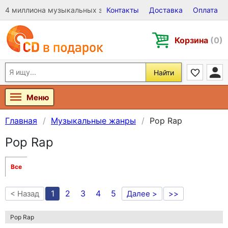
4 миллиона музыкальных записей на Виниле, CD и DVD
Контакты
Доставка
Оплата
Корзина
(0)
Найти
Меню
Главная
Музыкальные жанры
Pop Rap
Pop Rap
Все
1
2
3
4
5
< Назад
Далее >
>>
Pop Rap