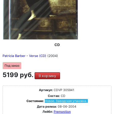
CD
Patricia Barber - Verse (CD)
(2004)
Под заказ
5199 руб.
В корзину
Артикул:
CDVP 305941
Состав:
CD
Состояние:
Новое. Заводская упаковка.
Дата релиза:
08-06-2004
Лейбл:
Premonition