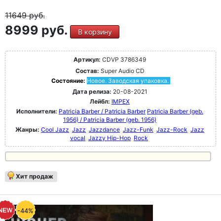
11649
руб.
8999 руб.
В корзину
Артикул:
CDVP 3786349
Состав:
Super Audio CD
Состояние:
Новое. Заводская упаковка.
Дата релиза:
20-08-2021
Лейбл:
IMPEX
Исполнители:
Patricia Barber / Patricia Barber
Patricia Barber (geb.
1956) / Patricia Barber (geb. 1956)
Жанры:
Cool Jazz
Jazz
Jazzdance
Jazz-Funk
Jazz-Rock
Jazz
vocal
Jazzy Hip-Hop
Rock
Хит продаж
-44%