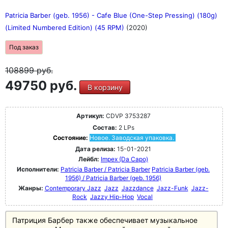
Patricia Barber (geb. 1956) - Cafe Blue (One-Step Pressing) (180g)
(Limited Numbered Edition) (45 RPM)
(2020)
Под заказ
108899
руб.
49750 руб.
В корзину
Артикул:
CDVP 3753287
Состав:
2 LPs
Состояние:
Новое. Заводская упаковка.
Дата релиза:
15-01-2021
Лейбл:
Impex (Da Capo)
Исполнители:
Patricia Barber / Patricia Barber
Patricia Barber (geb.
1956) / Patricia Barber (geb. 1956)
Жанры:
Contemporary Jazz
Jazz
Jazzdance
Jazz-Funk
Jazz-
Rock
Jazzy Hip-Hop
Vocal
Патриция Барбер также обеспечивает музыкальное