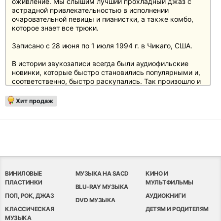
оживление. Мы слышим лучший прохладный джаз с
эстрадной привлекательностью в исполнении
очаровательной певицы и пианистки, а также комбо,
которое знает все трюки.
Записано с 28 июня по 1 июля 1994 г. в Чикаго, США.
В истории звукозаписи всегда были аудиофильские
новинки, которые быстро становились популярными и,
соответственно, быстро раскупались. Так произошло и
с уже ставшим легендарным LP "Cafe Blue" Патриции
Барбер, потому что здесь все было как надо:
Хит продаж
презентация, звук, прессование и интерпретация, ведь
Патриция Барбер и в музыкальном плане дает
энтузиазм. На четырех сторонах пластинки мы слышим
лучший прохладный джаз с поп-притягательностью в
исполнении очаровательной певицы и пианистки, а
также комбо, владеющего всеми приемами игры.
В звуковом отношении это переиздание,
ремастированное с оригинальных лент и
ВИНИЛОВЫЕ
МУЗЫКА НА SACD
КИНО И
отпрессованное по технологии One Step, безусловно,
ПЛАСТИНКИ
МУЛЬТФИЛЬМЫ
BLU-RAY МУЗЫКА
является лучшим на сегодняшний день релизом этого
ПОП, РОК, ДЖАЗ
АУДИОКНИГИ
диска.
DVD МУЗЫКА
КЛАССИЧЕСКАЯ
ДЕТЯМ И РОДИТЕЛЯМ
Мастеринг выполнен Кевином Греем на студии
МУЗЫКА