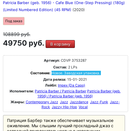
Patricia Barber (geb. 1956) - Cafe Blue (One-Step Pressing) (180g)
(Limited Numbered Edition) (45 RPM)
(2020)
Под заказ
108899
руб.
49750 руб.
В корзину
Артикул:
CDVP 3753287
Состав:
2 LPs
Состояние:
Новое. Заводская упаковка.
Дата релиза:
15-01-2021
Лейбл:
Impex (Da Capo)
Исполнители:
Patricia Barber / Patricia Barber
Patricia Barber (geb.
1956) / Patricia Barber (geb. 1956)
Жанры:
Contemporary Jazz
Jazz
Jazzdance
Jazz-Funk
Jazz-
Rock
Jazzy Hip-Hop
Vocal
Патриция Барбер также обеспечивает музыкальное
оживление. Мы слышим лучший прохладный джаз с
эстрадной привлекательностью в исполнении