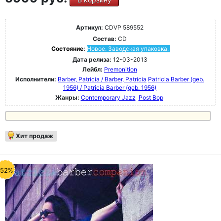
Артикул:
CDVP 589552
Состав:
CD
Состояние:
Новое. Заводская упаковка.
Дата релиза:
12-03-2013
Лейбл:
Premonition
Исполнители:
Barber, Patricia / Barber, Patricia
Patricia Barber (geb.
1956) / Patricia Barber (geb. 1956)
Жанры:
Contemporary Jazz
Post Bop
Хит продаж
-52%