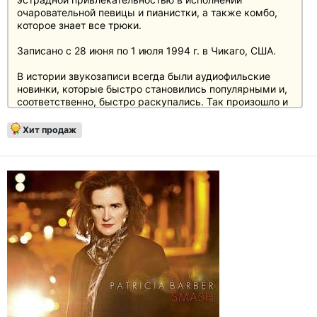
очаровательной певицы и пианистки, а также комбо,
которое знает все трюки.
Записано с 28 июня по 1 июля 1994 г. в Чикаго, США.
В истории звукозаписи всегда были аудиофильские
новинки, которые быстро становились популярными и,
соответственно, быстро раскупались. Так произошло и
с уже ставшим легендарным LP "Cafe Blue" Патриции
Барбер, потому что здесь все было как надо:
Хит продаж
презентация, звук, прессование и интерпретация, ведь
Патриция Барбер и в музыкальном плане дает
энтузиазм. На четырех сторонах пластинки мы слышим
лучший прохладный джаз с поп-притягательностью в
исполнении очаровательной певицы и пианистки, а
также комбо, владеющего всеми приемами игры.
В звуковом отношении это переиздание,
ремастированное с оригинальных лент и
отпрессованное по технологии One Step, безусловно,
является лучшим на сегодняшний день релизом этого
диска.
Мастеринг выполнен Кевином Греем на студии
CoHearent Audio, Калифорния, США. Отпечатано на RTI в