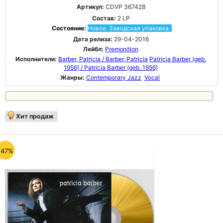
Артикул:
CDVP 367428
Состав:
2 LP
Состояние:
Новое. Заводская упаковка.
Дата релиза:
29-04-2016
Лейбл:
Premonition
Исполнители:
Barber, Patricia / Barber, Patricia
Patricia Barber (geb.
1956) / Patricia Barber (geb. 1956)
Жанры:
Contemporary Jazz
Vocal
Хит продаж
-47%