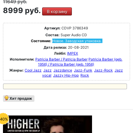
11649
руб.
8999 руб.
В корзину
Артикул:
CDVP 3786349
Состав:
Super Audio CD
Состояние:
Новое. Заводская упаковка.
Дата релиза:
20-08-2021
Лейбл:
IMPEX
Исполнители:
Patricia Barber / Patricia Barber
Patricia Barber (geb.
1956) / Patricia Barber (geb. 1956)
Жанры:
Cool Jazz
Jazz
Jazzdance
Jazz-Funk
Jazz-Rock
Jazz
vocal
Jazzy Hip-Hop
Rock
Хит продаж
-40%