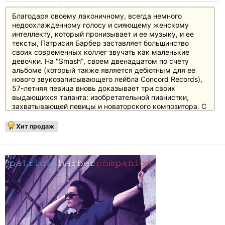
Благодаря своему лаконичному, всегда немного
недоохлажденному голосу и сияющему женскому
интеллекту, который пронизывает и ее музыку, и ее
тексты, Патрисия Барбер заставляет большинство
своих современных коллег звучать как маленькие
девочки. На "Smash", своем двенадцатом по счету
альбоме (который также является дебютным для ее
нового звукозаписывающего лейбла Concord Records),
57-летняя певица вновь доказывает три своих
выдающихся таланта: изобретательной пианистки,
захватывающей певицы и новаторского композитора. С
дюжиной новых композиций она продолжает начатый
ею в 1989 году крестовый поход, чтобы вернуть себе
Хит продаж
территорию, которую джазовые музыканты когда-то
уступили поп- и рок-звездам: область умных и
преданных своему делу авторов-исполнителей,
которые также затрагивают такие общие темы, как
любовь и потеря, более тонко и глубоко, чем это
происходит в подавляющем большинстве произведений
из "Великого американского песенника". На "Smash"
она также представляет участников своего нового
чикагского квартета, который состоит из
фантастической ритм-группы с басистом Ларри
Кохутом и барабанщиком Джоном Дейтемайером, а