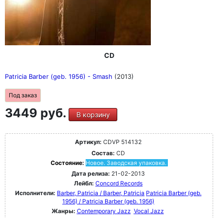
США на 180-граммовом тяжелом высококачественном
виниле VR900 Supreme. Лимитированный тираж 5000
экземпляров. Включает роскошный буклет с новыми
примечаниями самой Патрисии Барбер.
Отзывы
"Альбом Патрисии Барбер "Café Blue" всегда привлекал
своей аудиофильской приятностью, а новое виниловое
CD
переиздание "1Step" этого лучшего альбома теперь
доставляет "ухо-гиастическое" удовольствие даже
Patricia Barber (geb. 1956) - Smash
(2013)
избалованным слушателям высокого класса" (Stereo,
март 2021 г.)
Под заказ
3449 руб.
В корзину
Артикул:
CDVP 514132
Состав:
CD
Состояние:
Новое. Заводская упаковка.
Дата релиза:
21-02-2013
Лейбл:
Concord Records
Исполнители:
Barber, Patricia / Barber, Patricia
Patricia Barber (geb.
1956) / Patricia Barber (geb. 1956)
Жанры:
Contemporary Jazz
Vocal Jazz