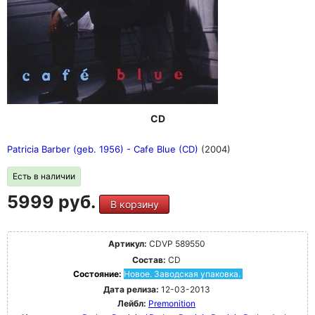
CD
Patricia Barber (geb. 1956) - Cafe Blue (CD)
(2004)
Есть в наличии
5999 руб.
В корзину
Артикул:
CDVP 589550
Состав:
CD
Состояние:
Новое. Заводская упаковка.
Дата релиза:
12-03-2013
Лейбл:
Premonition