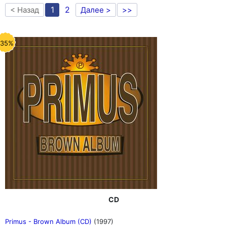
1
2
< Назад
Далее >
>>
-35%
CD
Primus - Brown Album (CD)
(1997)