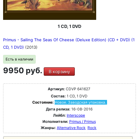
1 CD, 1 DVD
Primus - Sailing The Seas Of Cheese (Deluxe Edition) (CD + DVD) (1
CD, 1 DVD)
(2013)
Есть в наличии
9950 руб.
В корзину
Артикул:
CDVP 641627
Состав:
1 CD, 1 DVD
Состояние:
Новое. Заводская упаковка.
Дата релиза:
16-08-2016
Лейбл:
Interscope
Исполнители:
Primus / Primus
Жанры:
Alternative Rock
Rock