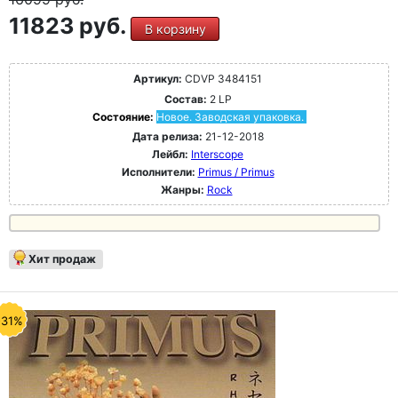
11823 руб.
В корзину
Артикул:
CDVP 3484151
Состав:
2 LP
Состояние:
Новое. Заводская упаковка.
Дата релиза:
21-12-2018
Лейбл:
Interscope
Исполнители:
Primus / Primus
Жанры:
Rock
Хит продаж
-31%