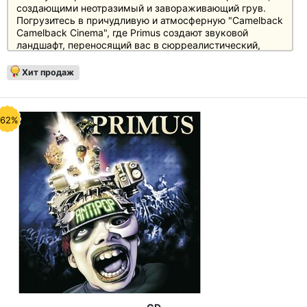
создающими неотразимый и завораживающий грув.
Погрузитесь в причудливую и атмосферную "Camelback
Camelback Cinema", где Primus создают звуковой
ландшафт, переносящий вас в сюрреалистический,
похожий на кинофильм опыт. И приготовьтесь к тому,
что сложный инструментарий и заставляющая
Хит продаж
задуматься лирика "The Chastising Of Renegade"
отправят вас в звуковое путешествие, расширяющее
границы музыкальных инноваций. С "Brown Album"
Primus приглашает вас исследовать неизведанные
-62%
территории авангардного рока и отправиться в
увлекательное приключение.