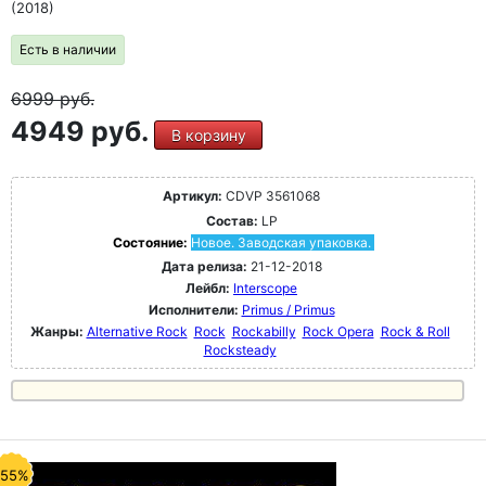
(2018)
Есть в наличии
6999
руб.
4949 руб.
В корзину
Артикул:
CDVP 3561068
Состав:
LP
Состояние:
Новое. Заводская упаковка.
Дата релиза:
21-12-2018
Лейбл:
Interscope
Исполнители:
Primus / Primus
Жанры:
Alternative Rock
Rock
Rockabilly
Rock Opera
Rock & Roll
Rocksteady
-55%