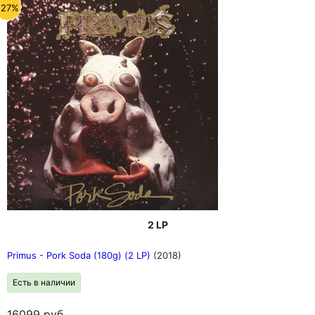
-27%
2 LP
Primus - Pork Soda (180g) (2 LP)
(2018)
Есть в наличии
16099
руб.