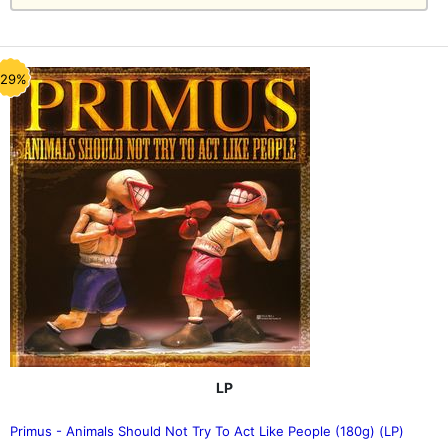
-29%
LP
Primus - Animals Should Not Try To Act Like People (180g) (LP)