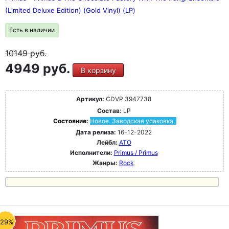
(Limited Deluxe Edition) (Gold Vinyl) (LP)
Есть в наличии
10149
руб.
4949 руб.
В корзину
Артикул:
CDVP 3947738
Состав:
LP
Состояние:
Новое. Заводская упаковка.
Дата релиза:
16-12-2022
Лейбл:
ATO
Исполнители:
Primus / Primus
Жанры:
Rock
-29%