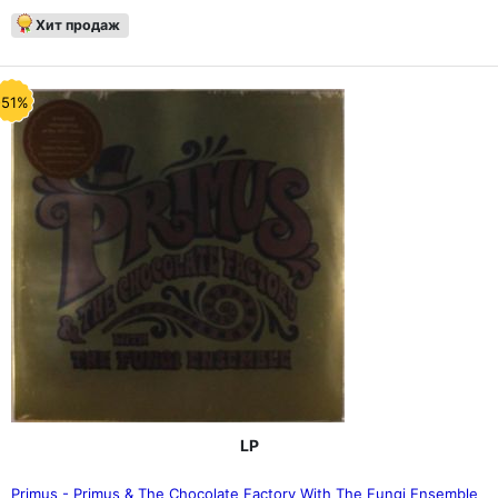
Хит продаж
-51%
LP
Primus - Primus & The Chocolate Factory With The Fungi Ensemble