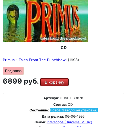
CD
Primus - Tales From The Punchbowl
(1998)
Под заказ
6899 руб.
В корзину
Артикул:
CDVP 033878
Состав:
CD
Состояние:
Новое. Заводская упаковка.
Дата релиза:
06-06-1995
Лейбл:
Interscope (Universal Music)