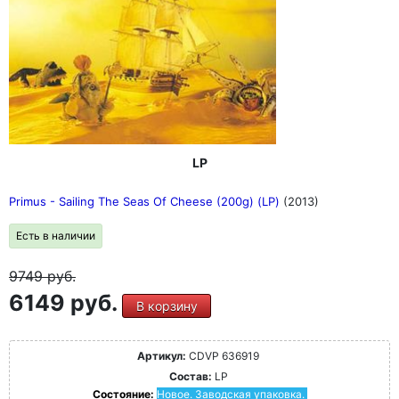
LP
Primus - Sailing The Seas Of Cheese (200g) (LP)
(2013)
Есть в наличии
9749
руб.
6149 руб.
В корзину
Артикул:
CDVP 636919
Состав:
LP
Состояние:
Новое. Заводская упаковка.