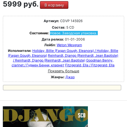
5999 руб.
В корзину
Артикул:
CDVP 145926
Состав:
5 CD
Состояние:
Новое. Заводская упаковка.
Дата релиза:
01-01-2006
Лейбл:
Weton Wesgram
Исполнители:
Holiday, Billie (Fagan Gough, Eleanora) / Holiday, Billie
(Fagan Gough, Eleanora)
Reinhardt, Django (Reinhardt, Jean Baptiste)
/ Reinhardt, Django (Reinhardt, Jean Baptiste)
Goodman Benny,
clarinet / Гудмен Бенни, кларнет
Fitzgerald, Ella / Fitzgerald, Ella
Показать больше
Жанры:
Джаз