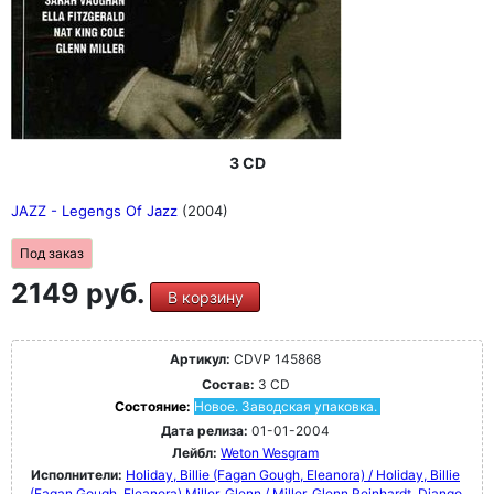
3 CD
JAZZ - Legengs Of Jazz
(2004)
Под заказ
2149 руб.
В корзину
Артикул:
CDVP 145868
Состав:
3 CD
Состояние:
Новое. Заводская упаковка.
Дата релиза:
01-01-2004
Лейбл:
Weton Wesgram
Исполнители:
Holiday, Billie (Fagan Gough, Eleanora) / Holiday, Billie
(Fagan Gough, Eleanora)
Miller, Glenn / Miller, Glenn
Reinhardt, Django