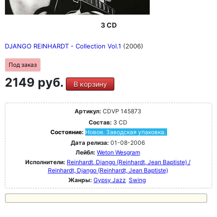
3 CD
DJANGO REINHARDT - Collection Vol.1
(2006)
Под заказ
2149 руб.
В корзину
Артикул:
CDVP 145873
Состав:
3 CD
Состояние:
Новое. Заводская упаковка.
Дата релиза:
01-08-2006
Лейбл:
Weton Wesgram
Исполнители:
Reinhardt, Django (Reinhardt, Jean Baptiste) /
Reinhardt, Django (Reinhardt, Jean Baptiste)
Жанры:
Gypsy Jazz
Swing