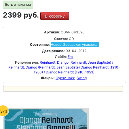
Есть в наличии
2399 руб.
В корзину
Артикул:
CDVP 043596
Состав:
CD
Состояние:
Новое. Заводская упаковка.
Дата релиза:
03-04-2012
Лейбл:
Emi
Исполнители:
Reinhardt, Django (Reinhardt, Jean Baptiste) /
Reinhardt, Django (Reinhardt, Jean Baptiste)
Django Reinhardt (1910-
1953) / Django Reinhardt (1910-1953)
Жанры:
Gypsy Jazz
Swing
-37%