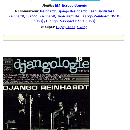
Лейбл:
EMI Europe Generic
Исполнители:
Reinhardt, Django (Reinhardt, Jean Baptiste) /
Reinhardt, Django (Reinhardt, Jean Baptiste)
Django Reinhardt (1910-
1953) / Django Reinhardt (1910-1953)
Жанры:
Gypsy Jazz
Swing