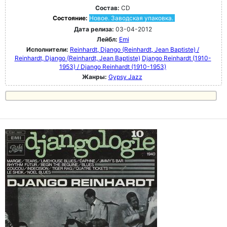
Состав:
CD
Состояние:
Новое. Заводская упаковка.
Дата релиза:
03-04-2012
Лейбл:
Emi
Исполнители:
Reinhardt, Django (Reinhardt, Jean Baptiste) /
Reinhardt, Django (Reinhardt, Jean Baptiste)
Django Reinhardt (1910-
1953) / Django Reinhardt (1910-1953)
Жанры:
Gypsy Jazz