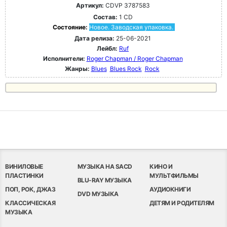
Артикул:
CDVP 3787583
Состав:
1 CD
Состояние:
Новое. Заводская упаковка.
Дата релиза:
25-06-2021
Лейбл:
Ruf
Исполнители:
Roger Chapman / Roger Chapman
Жанры:
Blues
Blues Rock
Rock
ВИНИЛОВЫЕ
МУЗЫКА НА SACD
КИНО И
ПЛАСТИНКИ
МУЛЬТФИЛЬМЫ
BLU-RAY МУЗЫКА
ПОП, РОК, ДЖАЗ
АУДИОКНИГИ
DVD МУЗЫКА
КЛАССИЧЕСКАЯ
ДЕТЯМ И РОДИТЕЛЯМ
МУЗЫКА