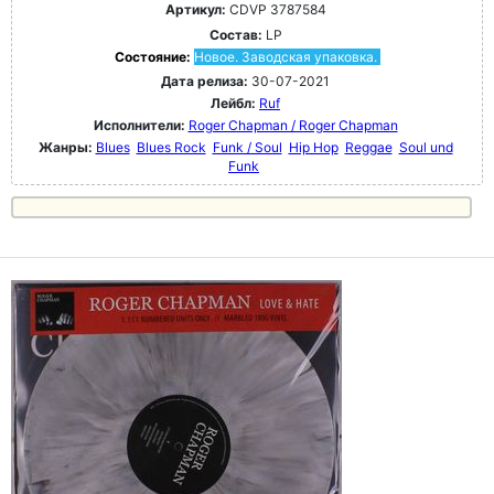
Артикул:
CDVP 3787584
Состав:
LP
Состояние:
Новое. Заводская упаковка.
Дата релиза:
30-07-2021
Лейбл:
Ruf
Исполнители:
Roger Chapman / Roger Chapman
Жанры:
Blues
Blues Rock
Funk / Soul
Hip Hop
Reggae
Soul und
Funk