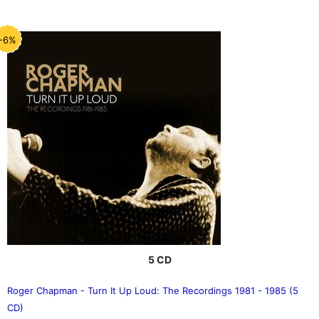
-6%
5 CD
Roger Chapman - Turn It Up Loud: The Recordings 1981 - 1985 (5
CD)