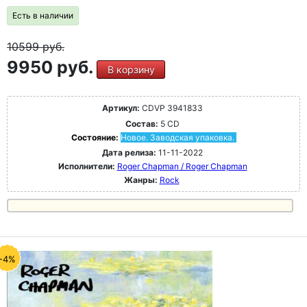
Есть в наличии
10599
руб.
9950 руб.
В корзину
Артикул:
CDVP 3941833
Состав:
5 CD
Состояние:
Новое. Заводская упаковка.
Дата релиза:
11-11-2022
Исполнители:
Roger Chapman / Roger Chapman
Жанры:
Rock
-4%