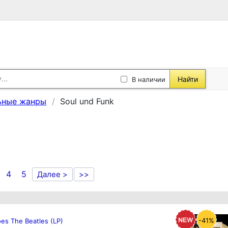
Найти
В наличии
ьные жанры
Soul und Funk
4
5
Далее >
>>
-41%
es The Beatles (LP)