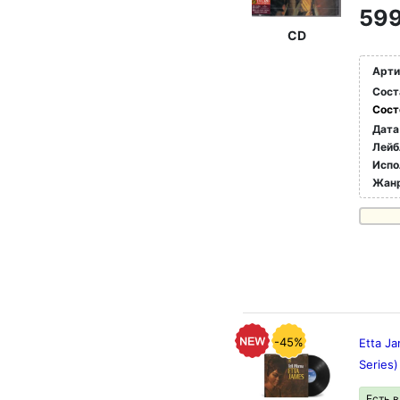
599
CD
Арти
Сост
Сост
Дата
Лейб
Испо
Жан
-45%
Etta J
Series)
Есть 