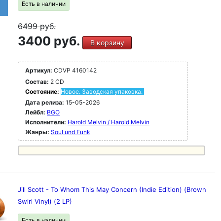
Есть в наличии
6499
руб.
3400 руб.
В корзину
Артикул:
CDVP 4160142
Состав:
2 CD
Состояние:
Новое. Заводская упаковка.
Дата релиза:
15-05-2026
Лейбл:
BGO
Исполнители:
Harold Melvin / Harold Melvin
Жанры:
Soul und Funk
Jill Scott - To Whom This May Concern (Indie Edition) (Brown
Swirl Vinyl) (2 LP)
Есть в наличии