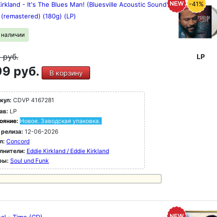
-41%
irkland - It's The Blues Man! (Bluesville Acoustic Sound
 (remastered) (180g) (LP)
в наличии
9
руб.
LP
9 руб.
В корзину
кул:
CDVP 4167281
ав:
LP
ояние:
Новое. Заводская упаковка.
 релиза:
12-06-2026
л:
Concord
лнители:
Eddie Kirkland / Eddie Kirkland
ры:
Soul und Funk