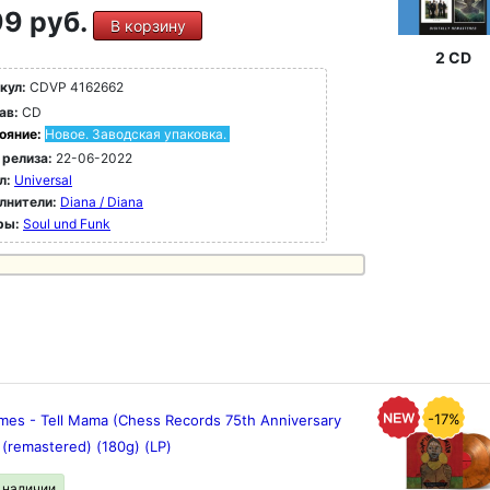
9 руб.
В корзину
2 CD
кул:
CDVP 4162662
ав:
CD
ояние:
Новое. Заводская упаковка.
 релиза:
22-06-2022
л:
Universal
лнители:
Diana / Diana
ры:
Soul und Funk
-17%
ames - Tell Mama (Chess Records 75th Anniversary
 (remastered) (180g) (LP)
в наличии