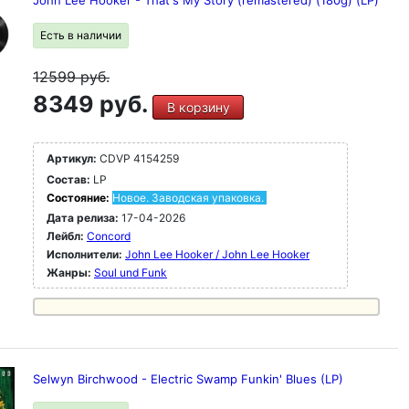
John Lee Hooker - That's My Story (remastered) (180g) (LP)
Есть в наличии
12599
руб.
8349 руб.
В корзину
Артикул:
CDVP 4154259
Состав:
LP
Состояние:
Новое. Заводская упаковка.
Дата релиза:
17-04-2026
Лейбл:
Concord
Исполнители:
John Lee Hooker / John Lee Hooker
Жанры:
Soul und Funk
Selwyn Birchwood - Electric Swamp Funkin' Blues (LP)