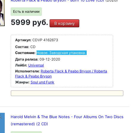
Roberta Flack & Peabo Bryson - Born To Love (CD)
(2020)
Есть в наличии
5999 руб.
В корзину
Артикул:
CDVP 4162673
Состав:
CD
Состояние:
Новое. Заводская упаковка.
Дата релиза:
09-12-2020
Лейбл:
Universal
Исполнители:
Roberta Flack & Peabo Bryson / Roberta
Flack & Peabo Bryson
Жанры:
Soul und Funk
Harold Melvin & The Blue Notes - Four Albums On Two Discs
(remastered) (2 CD)