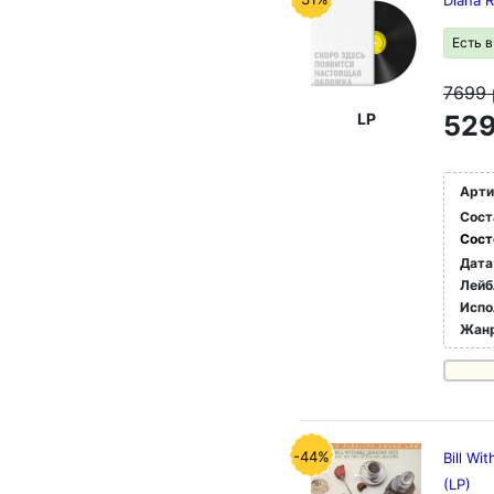
Diana 
Есть 
7699
LP
529
Арти
Сост
Сост
Дата
Лейб
Испо
Жан
-44%
Bill Wi
(LP)