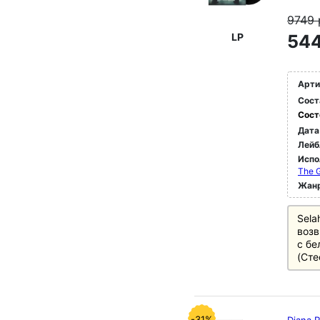
9749
LP
544
Арти
Сост
Сост
Дата
Лейб
Испо
The G
Жан
Sela
возв
с бе
(Сте
-31%