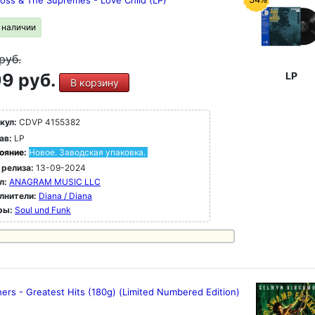
Ross & The Supremes - Love Child (LP)
в наличии
руб.
9 руб.
LP
В корзину
кул:
CDVP 4155382
ав:
LP
ояние:
Новое. Заводская упаковка.
 релиза:
13-09-2024
л:
ANAGRAM MUSIC LLC
лнители:
Diana / Diana
ры:
Soul und Funk
thers - Greatest Hits (180g) (Limited Numbered Edition)