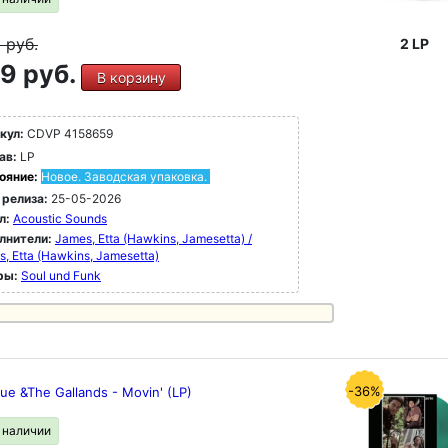
9
руб.
2 LP
9 руб.
В корзину
кул:
CDVP 4158659
ав:
LP
ояние:
Новое. Заводская упаковка.
 релиза:
25-05-2026
л:
Acoustic Sounds
лнители:
James, Etta (Hawkins, Jamesetta) /
, Etta (Hawkins, Jamesetta)
ры:
Soul und Funk
-36%
ue &The Gallands - Movin' (LP)
в наличии