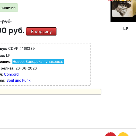
в наличии
9
руб.
0 руб.
LP
В корзину
кул:
CDVP 4168389
ав:
LP
ояние:
Новое. Заводская упаковка.
 релиза:
26-06-2026
л:
Concord
ры:
Soul und Funk