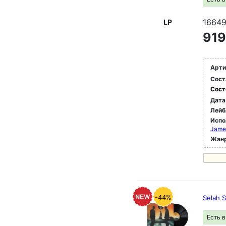
1664
LP
919
Арти
Сост
Сост
Дата
Лейб
Испо
James
Жан
-44%
Selah S
Есть 