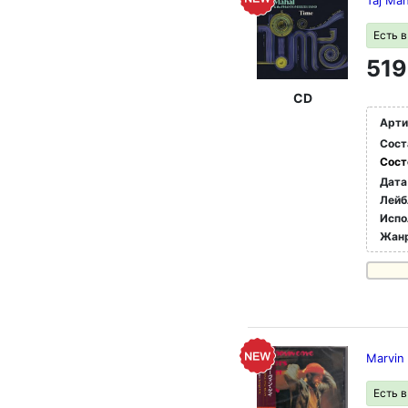
Taj Mah
Есть 
519
CD
Арти
Сост
Сост
Дата
Лейб
Испо
Жан
Marvin 
Есть 