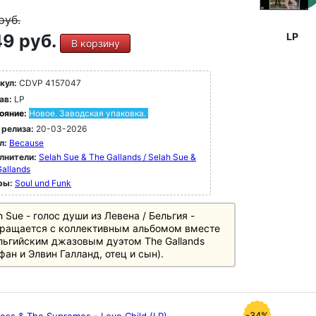
руб.
9 руб.
LP
В корзину
кул:
CDVP 4157047
ав:
LP
ояние:
Новое. Заводская упаковка.
 релиза:
20-03-2026
л:
Because
лнители:
Selah Sue & The Gallands / Selah Sue &
allands
ры:
Soul und Funk
h Sue - голос души из Левена / Бельгия -
ращается с коллективным альбомом вместе
льгийским джазовым дуэтом The Gallands
фан и Элвин Галланд, отец и сын).
-34%