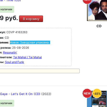
al - Time (CD)
в наличии
9 руб.
В корзину
CD
кул:
CDVP 4163263
ав:
CD
ояние:
Новое. Заводская упаковка.
 релиза:
25-08-2026
л:
Resonatin'
лнители:
Taj Mahal / Taj Mahal
ры:
Soul und Funk
-48%
Gaye - Let's Get It On (CD)
(2022)
в наличии