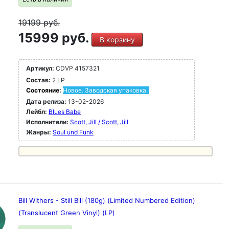
19199
руб.
15999 руб.
В корзину
Артикул:
CDVP 4157321
Состав:
2 LP
Состояние:
Новое. Заводская упаковка.
Дата релиза:
13-02-2026
Лейбл:
Blues Babe
Исполнители:
Scott, Jill / Scott, Jill
Жанры:
Soul und Funk
Bill Withers - Still Bill (180g) (Limited Numbered Edition)
(Translucent Green Vinyl) (LP)