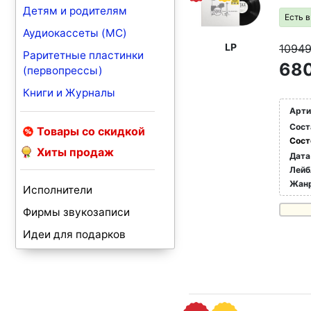
Детям и родителям
Есть 
Аудиокассеты (MC)
LP
1094
Раритетные пластинки
680
(первопрессы)
Книги и Журналы
Арти
Сост
Товары со скидкой
Сост
Хиты продаж
Дата
Лейб
Жан
Исполнители
Фирмы звукозаписи
Идеи для подарков