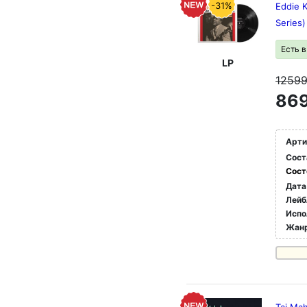
-31%
Eddie K
Series)
Есть 
LP
1259
869
Арти
Сост
Сост
Дата
Лейб
Испо
Жан