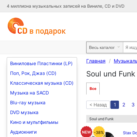
4 миллиона музыкальных записей на Виниле, CD и DVD
Главная
Музыкал
Виниловые Пластинки (LP)
Soul und Funk
Поп, Рок, Джаз (CD)
Классическая музыка (CD)
Все
Музыка на SACD
Blu-ray музыка
1
2
3
< Назад
DVD музыка
Soul und Funk
Кино и мультфильмы
Аудиокниги
-38%
Stax Do