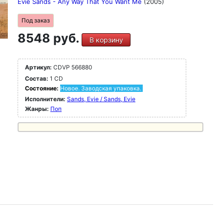
Evie Sands - Any Way That You Want Me
(2005)
Под заказ
8548 руб.
В корзину
Артикул:
CDVP 566880
Состав:
1 CD
Состояние:
Новое. Заводская упаковка.
Исполнители:
Sands, Evie / Sands, Evie
Жанры:
Поп