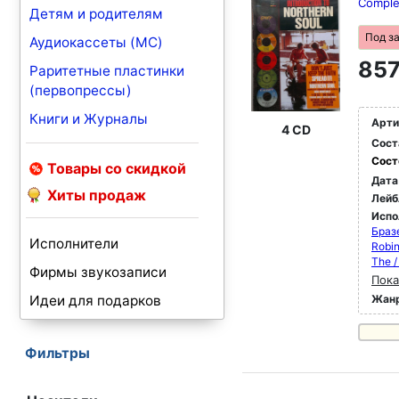
Comple
Детям и родителям
Под з
Аудиокассеты (MC)
857
Раритетные пластинки
(первопрессы)
Книги и Журналы
Арти
4 CD
Сост
Сост
Товары со скидкой
Дата
Хиты продаж
Лейб
Испо
Браз
Исполнители
Robin
The /
Фирмы звукозаписи
Пока
Идеи для подарков
Жан
Фильтры