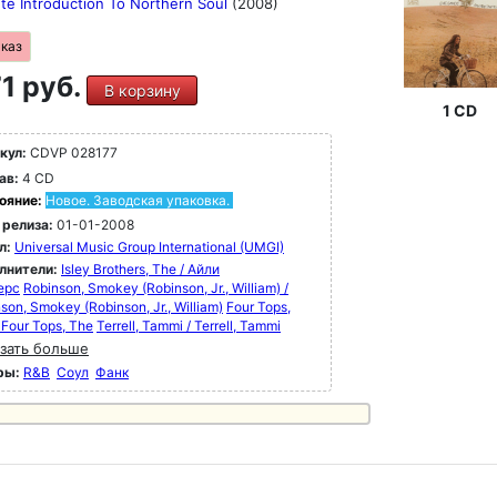
te Introduction To Northern Soul
(2008)
аказ
1 руб.
В корзину
1 CD
кул:
CDVP 028177
ав:
4 CD
ояние:
Новое. Заводская упаковка.
 релиза:
01-01-2008
л:
Universal Music Group International (UMGI)
лнители:
Isley Brothers, The / Айли
ерс
Robinson, Smokey (Robinson, Jr., William) /
son, Smokey (Robinson, Jr., William)
Four Tops,
 Four Tops, The
Terrell, Tammi / Terrell, Tammi
зать больше
ры:
R&B
Соул
Фанк