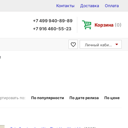
Контакты
Доставка
Оплата
+7 499 940-89-89
Корзина
(0)
+7 916 460-55-23
Личный кабинет
e
ртировать по:
По популярности
По дате релиза
По цене