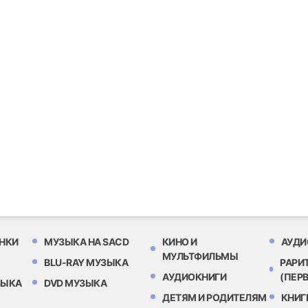
НКИ
МУЗЫКА НА SACD
КИНО И
АУДИ
МУЛЬТФИЛЬМЫ
BLU-RAY МУЗЫКА
РАРИ
АУДИОКНИГИ
(ПЕР
ЗЫКА
DVD МУЗЫКА
ДЕТЯМ И РОДИТЕЛЯМ
КНИГ