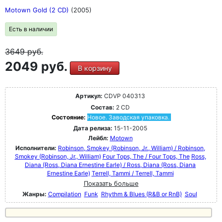
Motown Gold (2 CD)
(2005)
Есть в наличии
3649
руб.
2049 руб.
В корзину
Артикул:
CDVP 040313
Состав:
2 CD
Состояние:
Новое. Заводская упаковка.
Дата релиза:
15-11-2005
Лейбл:
Motown
Исполнители:
Robinson, Smokey (Robinson, Jr., William) / Robinson,
Smokey (Robinson, Jr., William)
Four Tops, The / Four Tops, The
Ross,
Diana (Ross, Diana Ernestine Earle) / Ross, Diana (Ross, Diana
Ernestine Earle)
Terrell, Tammi / Terrell, Tammi
Показать больше
Жанры:
Compilation
Funk
Rhythm & Blues (R&B or RnB)
Soul