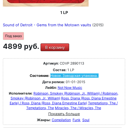
1 LP
Sound of Detroit - Gems from the Motown vaults
(2015)
Под заказ
4899 руб.
В корзину
Артикул:
CDVP 2890113
Состав:
1 LP
Состояние:
Новое. Заводская упаковка.
Дата релиза:
01-01-2015
Лейбл:
Not Now Music
Исполнители:
Robinson, Smokey (Robinson, Jr., William) / Robinson,
Smokey (Robinson, Jr., William)
Ross, Diana (Ross, Diana Ernestine
Earle) / Ross, Diana (Ross, Diana Ernestine Earle)
Temptations, The /
Temptations, The
Miracles, The / Miracles, The
Показать больше
Жанры:
Compilation
Funk
Soul