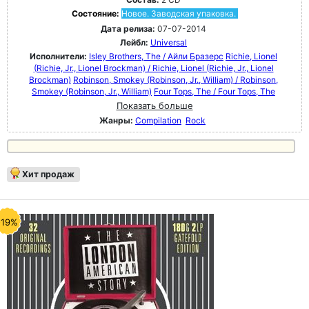
Состояние:
Новое. Заводская упаковка.
Дата релиза:
07-07-2014
Лейбл:
Universal
Исполнители:
Isley Brothers, The / Айли Бразерс
Richie, Lionel
(Richie, Jr., Lionel Brockman) / Richie, Lionel (Richie, Jr., Lionel
Brockman)
Robinson, Smokey (Robinson, Jr., William) / Robinson,
Smokey (Robinson, Jr., William)
Four Tops, The / Four Tops, The
Показать больше
Жанры:
Compilation
Rock
Хит продаж
-19%