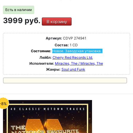
Есть в наличии
3999 руб.
В корзину
Артикул:
CDVP 274941
Состав:
1 CD
Состояние:
Новое. Заводская упаковка.
Лейбл:
Cherry Red Records Ltd.
Исполнители:
Miracles, The / Miracles, The
Жанры:
Soul und Funk
-8%