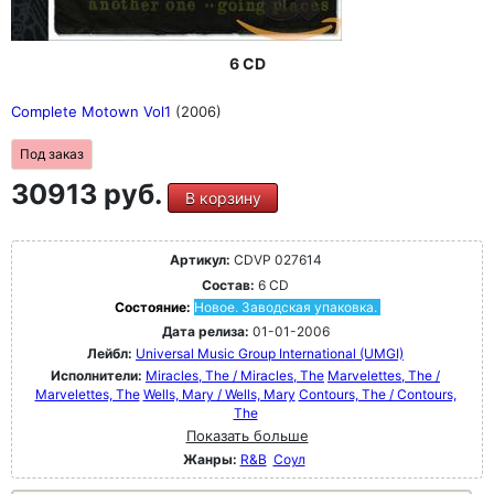
6 CD
Complete Motown Vol1
(2006)
Под заказ
30913 руб.
В корзину
Артикул:
CDVP 027614
Состав:
6 CD
Состояние:
Новое. Заводская упаковка.
Дата релиза:
01-01-2006
Лейбл:
Universal Music Group International (UMGI)
Исполнители:
Miracles, The / Miracles, The
Marvelettes, The /
Marvelettes, The
Wells, Mary / Wells, Mary
Contours, The / Contours,
The
Показать больше
Жанры:
R&B
Соул