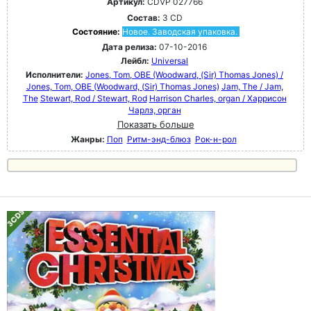
Артикул:
CDVP 027766
Состав:
3 CD
Состояние:
Новое. Заводская упаковка.
Дата релиза:
07-10-2016
Лейбл:
Universal
Исполнители:
Jones, Tom, OBE (Woodward, (Sir) Thomas Jones) /
Jones, Tom, OBE (Woodward, (Sir) Thomas Jones)
Jam, The / Jam,
The
Stewart, Rod / Stewart, Rod
Harrison Charles, organ / Харрисон
Чарлз, орган
Показать больше
Жанры:
Поп
Ритм-энд-блюз
Рок-н-poл