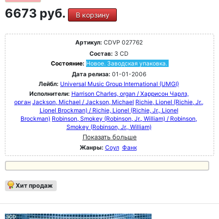
6673 руб.
В корзину
Артикул:
CDVP 027762
Состав:
3 CD
Состояние:
Новое. Заводская упаковка.
Дата релиза:
01-01-2006
Лейбл:
Universal Music Group International (UMGI)
Исполнители:
Harrison Charles, organ / Харрисон Чарлз,
орган
Jackson, Michael / Jackson, Michael
Richie, Lionel (Richie, Jr.,
Lionel Brockman) / Richie, Lionel (Richie, Jr., Lionel
Brockman)
Robinson, Smokey (Robinson, Jr., William) / Robinson,
Smokey (Robinson, Jr., William)
Показать больше
Жанры:
Соул
Фанк
Хит продаж