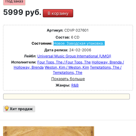
Под заказ
5999 руб.
В корзину
Артикул:
CDVP 027601
Состав:
6 CD
Состояние:
Новое. Заводская упаковка.
Дата релиза:
24-02-2006
Лейбл:
Universal Music Group International (UMGI)
Исполнители:
Four Tops, The / Four Tops, The
Holloway, Brenda /
Holloway, Brenda
Weston, Kim / Weston, Kim
Temptations, The /
Temptations, The
Показать больше
Жанры:
R&B
Хит продаж