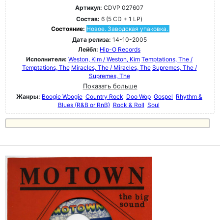
Артикул:
CDVP 027607
Состав:
6 (5 CD + 1 LP)
Состояние:
Новое. Заводская упаковка.
Дата релиза:
14-10-2005
Лейбл:
Hip-O Records
Исполнители:
Weston, Kim / Weston, Kim
Temptations, The /
Temptations, The
Miracles, The / Miracles, The
Supremes, The /
Supremes, The
Показать больше
Жанры:
Boogie Woogie
Country Rock
Doo Wop
Gospel
Rhythm &
Blues (R&B or RnB)
Rock & Roll
Soul