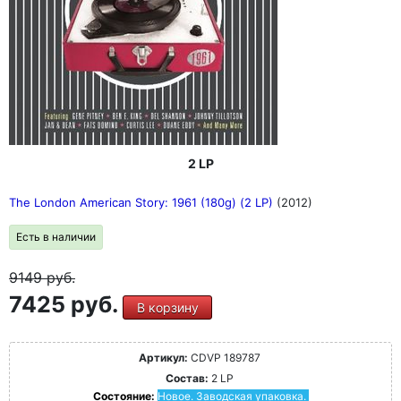
2 LP
The London American Story: 1961 (180g) (2 LP)
(2012)
Есть в наличии
9149
руб.
7425 руб.
В корзину
Артикул:
CDVP 189787
Состав:
2 LP
Состояние:
Новое. Заводская упаковка.