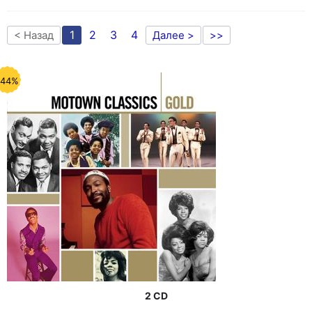
1
2
3
4
< Назад
Далее >
>>
-44%
2 CD