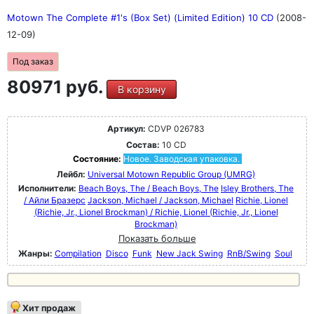
Motown The Complete #1's (Box Set) (Limited Edition) 10 CD
(2008-
12-09)
Под заказ
80971 руб.
В корзину
Артикул:
CDVP 026783
Состав:
10 CD
Состояние:
Новое. Заводская упаковка.
Лейбл:
Universal Motown Republic Group (UMRG)
Исполнители:
Beach Boys, The / Beach Boys, The
Isley Brothers, The
/ Айли Бразерс
Jackson, Michael / Jackson, Michael
Richie, Lionel
(Richie, Jr., Lionel Brockman) / Richie, Lionel (Richie, Jr., Lionel
Brockman)
Показать больше
Жанры:
Compilation
Disco
Funk
New Jack Swing
RnB/Swing
Soul
Хит продаж