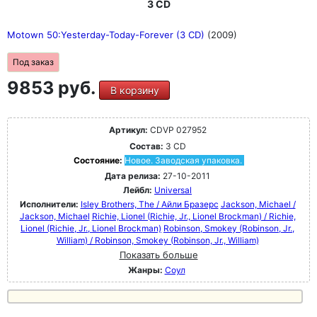
3 CD
Motown 50:Yesterday-Today-Forever (3 CD)
(2009)
Под заказ
9853 руб.
В корзину
Артикул:
CDVP 027952
Состав:
3 CD
Состояние:
Новое. Заводская упаковка.
Дата релиза:
27-10-2011
Лейбл:
Universal
Исполнители:
Isley Brothers, The / Айли Бразерс
Jackson, Michael /
Jackson, Michael
Richie, Lionel (Richie, Jr., Lionel Brockman) / Richie,
Lionel (Richie, Jr., Lionel Brockman)
Robinson, Smokey (Robinson, Jr.,
William) / Robinson, Smokey (Robinson, Jr., William)
Показать больше
Жанры:
Соул