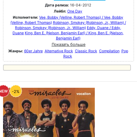
Дата релиза:
16-04-2012
Лейбл:
One Day
Исполнители:
Vee, Bobby (Velline, Robert Thomas) / Vee, Bobby
(Velline, Robert Thomas)
Robinson, Smokey (Robinson, Jr., William) /
Robinson, Smokey (Robinson, Jr., William)
Eddy, Duane / Eddy,
Duane
King, Ben E. (Nelson, Benjamin Earl) / King, Ben E. (Nelson,
Benjamin Earl)
Показать больше
Жанры:
60er Jahre
Alternative Rock
Classic Rock
Compilation
Pop
Rock
-2%