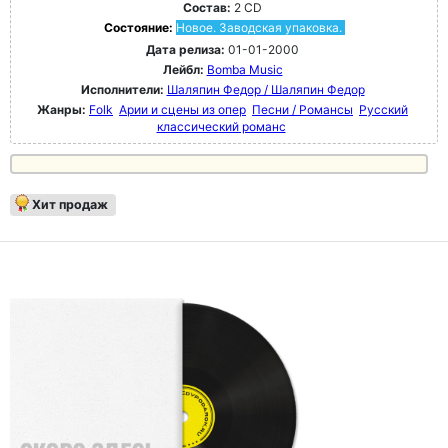
Состав:
2 CD
Состояние:
Новое. Заводская упаковка.
Дата релиза:
01-01-2000
Лейбл:
Bomba Music
Исполнители:
Шаляпин Федор / Шаляпин Федор
Жанры:
Folk
Арии и сцены из опер
Песни / Романсы
Русский
классический романс
Хит продаж