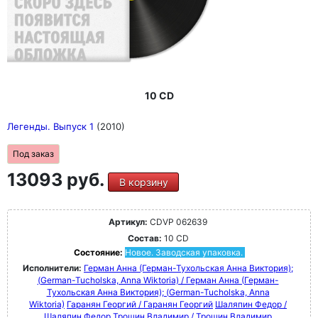
10 CD
Легенды. Выпуск 1
(2010)
Под заказ
13093 руб.
В корзину
Артикул:
CDVP 062639
Состав:
10 CD
Состояние:
Новое. Заводская упаковка.
Исполнители:
Герман Анна (Герман-Тухольская Анна Виктория);
(German-Tucholska, Anna Wiktoria) / Герман Анна (Герман-
Тухольская Анна Виктория); (German-Tucholska, Anna
Wiktoria)
Гаранян Георгий / Гаранян Георгий
Шаляпин Федор /
Шаляпин Федор
Трошин Владимир / Трошин Владимир