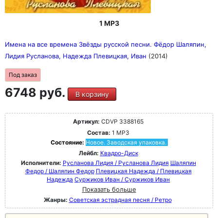
1 MP3
Имена на все времена Звёзды русской песни. Фёдор Шаляпин,
Лидия Русланова, Надежда Плевицкая, Иван
(2014)
Под заказ
6748 руб.
В корзину
Артикул:
CDVP 3388165
Состав:
1 MP3
Состояние:
Новое. Заводская упаковка.
Лейбл:
Квадро-Диск
Исполнители:
Русланова Лидия / Русланова Лидия
Шаляпин
Федор / Шаляпин Федор
Плевицкая Надежда / Плевицкая
Надежда
Суржиков Иван / Суржиков Иван
Показать больше
Жанры:
Советская эстрадная песня / Ретро