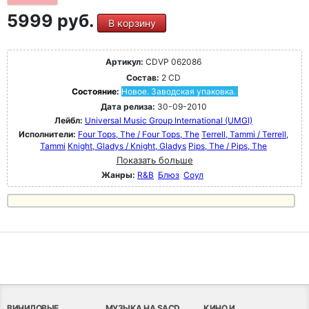
5999 руб.
В корзину
Артикул:
CDVP 062086
Состав:
2 CD
Состояние:
Новое. Заводская упаковка.
Дата релиза:
30-09-2010
Лейбл:
Universal Music Group International (UMGI)
Исполнители:
Four Tops, The / Four Tops, The
Terrell, Tammi / Terrell,
Tammi
Knight, Gladys / Knight, Gladys
Pips, The / Pips, The
Показать больше
Жанры:
R&B
Блюз
Соул
ВИНИЛОВЫЕ
МУЗЫКА НА SACD
КИНО И