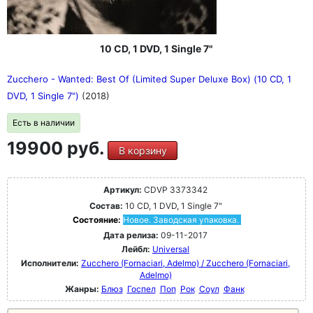
10 CD, 1 DVD, 1 Single 7"
Zucchero - Wanted: Best Of (Limited Super Deluxe Box) (10 CD, 1
DVD, 1 Single 7")
(2018)
Есть в наличии
19900 руб.
В корзину
Артикул:
CDVP 3373342
Состав:
10 CD, 1 DVD, 1 Single 7"
Состояние:
Новое. Заводская упаковка.
Дата релиза:
09-11-2017
Лейбл:
Universal
Исполнители:
Zucchero (Fornaciari, Adelmo) / Zucchero (Fornaciari,
Adelmo)
Жанры:
Блюз
Госпел
Поп
Рок
Соул
Фанк