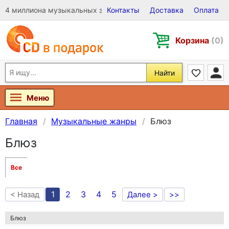
4 миллиона музыкальных записей на Виниле, CD и DVD
Контакты
Доставка
Оплата
Корзина
(0)
Найти
Меню
Главная
Музыкальные жанры
Блюз
Блюз
Все
1
2
3
4
5
< Назад
Далее >
>>
Блюз