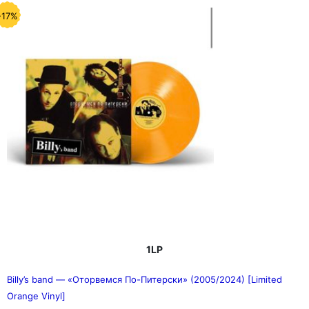
-17%
1LP
Billy’s band — «Оторвемся По-Питерски» (2005/2024) [Limited
Orange Vinyl]