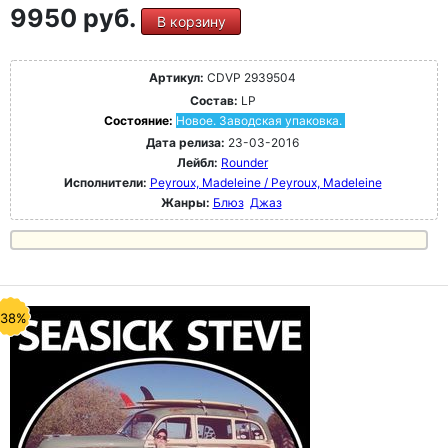
9950 руб.
В корзину
Артикул:
CDVP 2939504
Состав:
LP
Состояние:
Новое. Заводская упаковка.
Дата релиза:
23-03-2016
Лейбл:
Rounder
Исполнители:
Peyroux, Madeleine / Peyroux, Madeleine
Жанры:
Блюз
Джаз
-38%