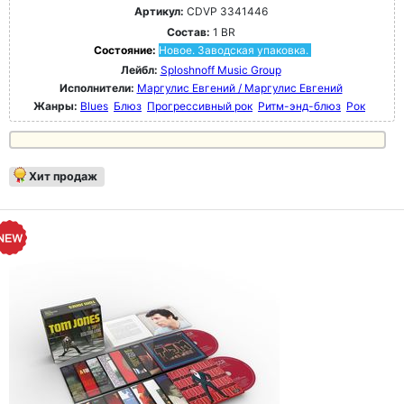
Артикул:
CDVP 3341446
Состав:
1 BR
Состояние:
Новое. Заводская упаковка.
Лейбл:
Sploshnoff Music Group
Исполнители:
Маргулис Евгений / Маргулис Евгений
Жанры:
Blues
Блюз
Прогрессивный рок
Ритм-энд-блюз
Рок
Хит продаж