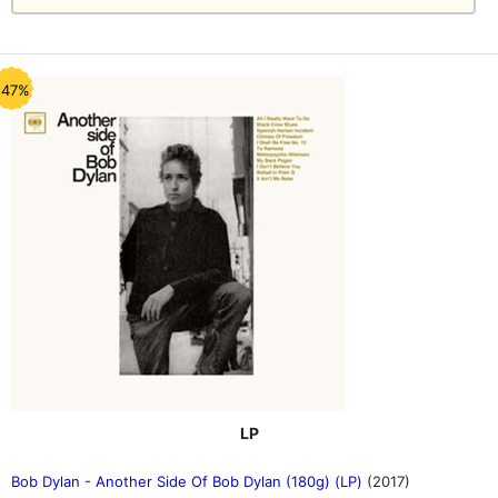
-47%
LP
Bob Dylan - Another Side Of Bob Dylan (180g) (LP)
(2017)