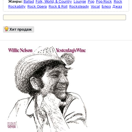
Жанры:
Ballad
Folk, World, & Country
Lounge
Pop
Pop Rock
Rock
Rockabilly
Rock Opera
Rock & Roll
Rocksteady
Vocal
Блюз
Джаз
Хит продаж