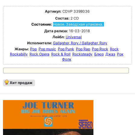
Артикул:
CDVP 3398036
Состав:
2 CD
Состояние:
Новое. Заводская упаковка.
Дата релиза:
16-03-2018
Лейбл:
Universal
Исполнители:
Gallagher, Rory / Gallagher, Rory
Жанры:
Pop
Pop music
Pop Punk
Pop Rap
Pop Rock
Rock
Rockabilly
Rock Opera
Rock & Roll
Rocksteady
Блюз
Джаз
Рок
Фолк
Хит продаж