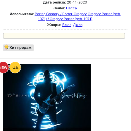
Дата релиза:
20-11-2020
Лейбл:
Decca
Исполнители:
Porter, Gregory / Porter, Gregory
Gregory Porter (geb.
1971) / Gregory Porter (geb. 1971)
Жанры:
Блюз
Джаз
Хит продаж
-4%