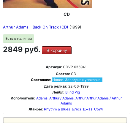
CD
Arthur Adams - Back On Track (CD)
(1999)
Есть в наличии
2849 руб.
В корзину
Артикул:
CDVP 635941
Состав:
CD
Состояние:
Новое. Заводская упаковка.
Дата релиза:
22-06-1999
Лейбл:
Blind Pig
Исполнители:
Adams, Arthur / Adams, Arthur
Arthur Adams / Arthur
Adams
Жанры:
Rhythm & Blues
Блюз
Джаз
Соул