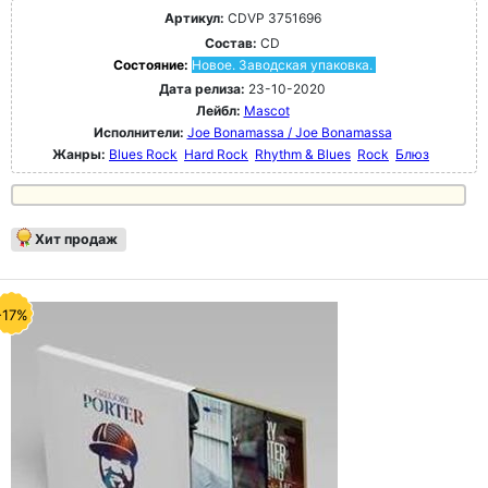
Артикул:
CDVP 3751696
Состав:
CD
Состояние:
Новое. Заводская упаковка.
Дата релиза:
23-10-2020
Лейбл:
Mascot
Исполнители:
Joe Bonamassa / Joe Bonamassa
Жанры:
Blues Rock
Hard Rock
Rhythm & Blues
Rock
Блюз
Хит продаж
-17%