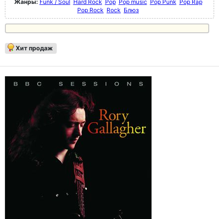
Жанры:
Funk / Soul
Hard Rock
Pop
Pop music
Pop Punk
Pop Rap
Pop Rock
Rock
Блюз
Хит продаж