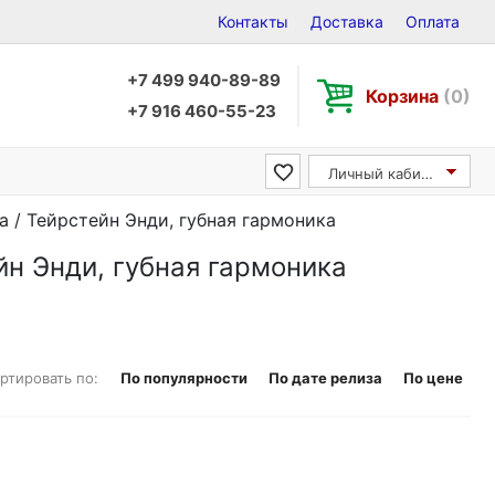
Контакты
Доставка
Оплата
+7 499 940-89-89
Корзина
(0)
+7 916 460-55-23
Личный кабинет
ca / Тейрстейн Энди, губная гармоника
ейн Энди, губная гармоника
ртировать по:
По популярности
По дате релиза
По цене