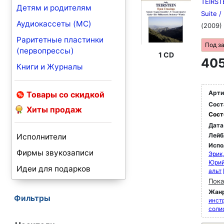
TEIRSTE
Детям и родителям
Suite /
Аудиокассеты (MC)
(2009)
Раритетные пластинки
Под з
(первопрессы)
1 CD
405
Книги и Журналы
Арти
Товары со скидкой
Сост
Хиты продаж
Сост
Дата
Лейб
Исполнители
Испо
Фирмы звукозаписи
Эрик
Юрий
Идеи для подарков
альт
Пока
Жан
Фильтры
инст
соли