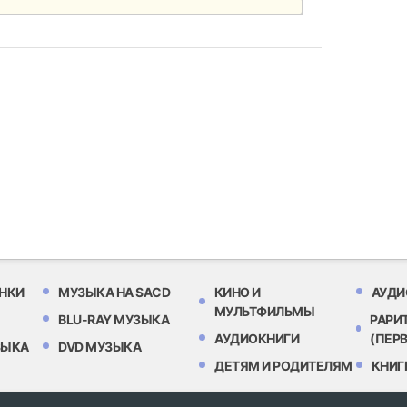
НКИ
МУЗЫКА НА SACD
КИНО И
АУДИ
МУЛЬТФИЛЬМЫ
BLU-RAY МУЗЫКА
РАРИ
АУДИОКНИГИ
(ПЕР
ЗЫКА
DVD МУЗЫКА
ДЕТЯМ И РОДИТЕЛЯМ
КНИГ