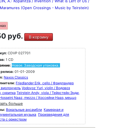
IN, A.: Kopanitza / Invention / What is Left of Us /
 Maramures (Open Crossings - Music by Teirstein)
аказ
0 руб.
В корзину
кул:
CDVP 027701
ав:
1 CD
ояние:
Новое. Заводская упаковка.
 релиза:
01-01-2009
л:
Naxos Classics
лнители:
Friedlander Erik, cello / Фридландер
, виолончель
Vodovoz Yuri, violin / Водовоз
, скрипка
Teirstein Andy, viola / Тейрстейн Энди,
Hosseini Naaz, mezzo / Хоссейни Нааз, меццо
зать больше
ры:
Вокальные ансамбли
Камерная и
рументальная музыка
Произведения для
ста с оркестром