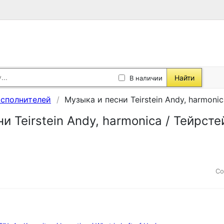
Найти
В наличии
исполнителей
Музыка и песни Teirstein Andy, harmoni
и Teirstein Andy, harmonica / Тейрст
Со