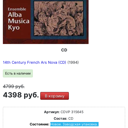
CD
14th Century French Ars Nova (CD)
(1994)
Есть в наличии
4799
руб.
4398 руб.
В корзину
Артикул:
CDVP 315645
Состав:
CD
Состояние:
Новое. Заводская упаковка.