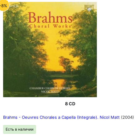
-8%
8 CD
Brahms - Oeuvres Chorales a Capella (Integrale). Nicol Matt
(2004)
Есть в наличии