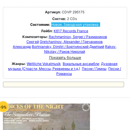
Артикул:
CDVP 295175
Состав:
2 CDs
Состояние:
Новое. Заводская упаковка.
Лейбл:
K617 Records France
Композиторы:
Rachmaninov, Sergei / Рахманинов
Сергей
Gretchaninov, Alexander / Гречанинов
Александр
Bortniansky, Dimitri / Бортнянский Дмитрий
Rakov,
Nikolay / Раков Николай
Показать больше
Жанры:
Weltliche Vokalmusik
Вокальные ансамбли
Духовная
музыка (Страсти, Мессы, Реквиемы и т.д.)
Песни / Гимны
Песни /
Романсы
-9%