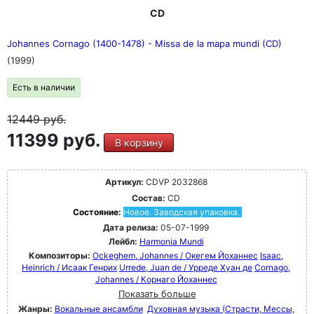
CD
Johannes Cornago (1400-1478) - Missa de la mapa mundi (CD)
(1999)
Есть в наличии
12449
руб.
11399 руб.
В корзину
Артикул:
CDVP 2032868
Состав:
CD
Состояние:
Новое. Заводская упаковка.
Дата релиза:
05-07-1999
Лейбл:
Harmonia Mundi
Композиторы:
Ockeghem, Johannes / Окегем Йоханнес
Isaac,
Heinrich / Исаак Генрих
Urrede, Juan de / Урреде Хуан де
Cornago,
Johannes / Корнаго Йоханнес
Показать больше
Жанры:
Вокальные ансамбли
Духовная музыка (Страсти, Мессы,