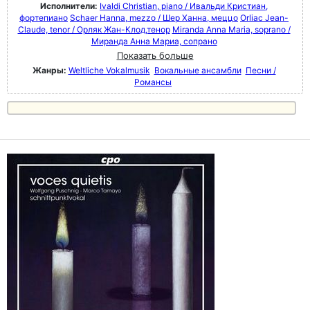
Исполнители:
Ivaldi Christian, piano / Ивальди Кристиан,
фортепиано
Schaer Hanna, mezzo / Шер Ханна, меццо
Orliac Jean-
Claude, tenor / Орляк Жан-Клод,тенор
Miranda Anna Maria, soprano /
Миранда Анна Мариа, сопрано
Показать больше
Жанры:
Weltliche Vokalmusik
Вокальные ансамбли
Песни /
Романсы