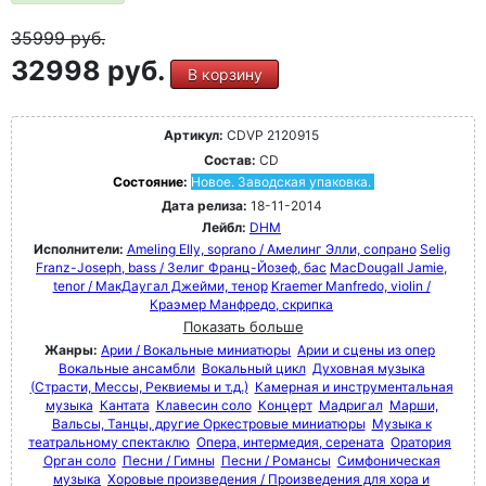
35999
руб.
32998 руб.
В корзину
Артикул:
CDVP 2120915
Состав:
CD
Состояние:
Новое. Заводская упаковка.
Дата релиза:
18-11-2014
Лейбл:
DHM
Исполнители:
Ameling Elly, soprano / Амелинг Элли, сопрано
Selig
Franz-Joseph, bass / Зелиг Франц-Йозеф, бас
MacDougall Jamie,
tenor / МакДаугал Джейми, тенор
Kraemer Manfredo, violin /
Краэмер Манфредо, скрипка
Показать больше
Жанры:
Арии / Вокальные миниатюры
Арии и сцены из опер
Вокальные ансамбли
Вокальный цикл
Духовная музыка
(Страсти, Мессы, Реквиемы и т.д.)
Камерная и инструментальная
музыка
Кантата
Клавесин соло
Концерт
Мадригал
Марши,
Вальсы, Танцы, другие Оркестровые миниатюры
Музыка к
театральному спектаклю
Опера, интермедия, серената
Оратория
Орган соло
Песни / Гимны
Песни / Романсы
Симфоническая
музыка
Хоровые произведения / Произведения для хора и