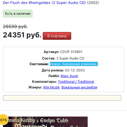
Der Fluch des Rheingoldes (2 Super Audio CD)
(2002)
Есть в наличии
26599
руб.
24351 руб.
В корзину
Артикул:
CDVP 315901
Состав:
2 Super Audio CD
Состояние:
Новое. Заводская упаковка.
Дата релиза:
02-12-2002
Лейбл:
Marc Aurel
Композиторы:
Traditional / Traditional
Жанры:
Alte Musik
Вокальные ансамбли
-61%