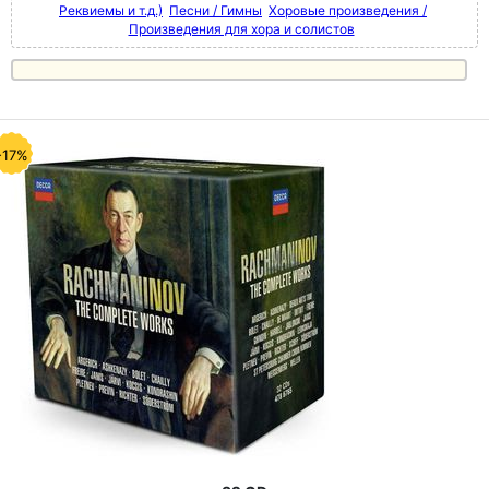
Реквиемы и т.д.)
Песни / Гимны
Хоровые произведения /
Произведения для хора и солистов
-17%