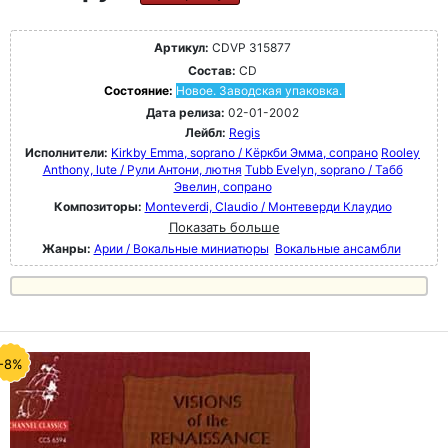
Артикул:
CDVP 315877
Состав:
CD
Состояние:
Новое. Заводская упаковка.
Дата релиза:
02-01-2002
Лейбл:
Regis
Исполнители:
Kirkby Emma, soprano / Кёркби Эмма, сопрано
Rooley
Anthony, lute / Рули Антони, лютня
Tubb Evelyn, soprano / Табб
Эвелин, сопрано
Композиторы:
Monteverdi, Claudio / Монтеверди Клаудио
Показать больше
Жанры:
Арии / Вокальные миниатюры
Вокальные ансамбли
-8%