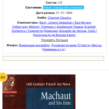
Состав:
CD
Состояние:
Новое. Заводская упаковка.
Дата релиза:
01-01-1994
Лейбл:
Channel Classics
Композиторы:
Bach, Johann Sebastian / Бах Иоганн
Себастьян
Albinoni, Tommazo / Альбинони Томазо
Scarlatti,
Domenico / Скарлатти Доменико
Gesualdo da Venosa, Carlo /
Джезуальдо да Веноза Карло
Показать больше
Жанры:
Вокальные ансамбли
Духовная музыка (Страсти, Мессы,
Реквиемы и т.д.)
-8%