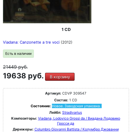
1 CD
Viadana: Canzonette a tre voci
(2012)
Есть в наличии
21449
руб.
19638 руб.
В корзину
Артикул:
CDVP 309547
Состав:
1 CD
Состояние:
Новое. Заводская упаковка.
Лейбл:
Stradivarius
Композиторы:
Viadana, Lodovico Grossi da / Виадана Лодовико
Гросси да
Дирижеры:
Columbro Giovanni Battista / Колумбро Джованни