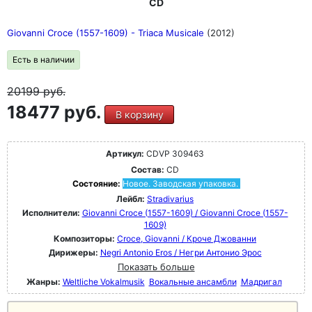
CD
Giovanni Croce (1557-1609) - Triaca Musicale
(2012)
Есть в наличии
20199
руб.
18477 руб.
В корзину
Артикул:
CDVP 309463
Состав:
CD
Состояние:
Новое. Заводская упаковка.
Лейбл:
Stradivarius
Исполнители:
Giovanni Croce (1557-1609) / Giovanni Croce (1557-
1609)
Композиторы:
Croce, Giovanni / Кроче Джованни
Дирижеры:
Negri Antonio Eros / Негри Антонио Эрос
Показать больше
Жанры:
Weltliche Vokalmusik
Вокальные ансамбли
Мадригал