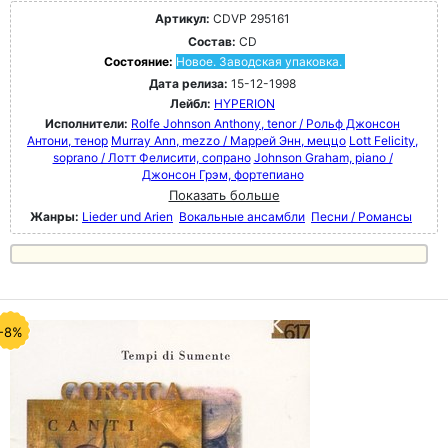
Артикул:
CDVP 295161
Состав:
CD
Состояние:
Новое. Заводская упаковка.
Дата релиза:
15-12-1998
Лейбл:
HYPERION
Исполнители:
Rolfe Johnson Anthony, tenor / Рольф Джонсон
Антони, тенор
Murray Ann, mezzo / Маррей Энн, меццо
Lott Felicity,
soprano / Лотт Фелисити, сопрано
Johnson Graham, piano /
Джонсон Грэм, фортепиано
Показать больше
Жанры:
Lieder und Arien
Вокальные ансамбли
Песни / Романсы
-8%