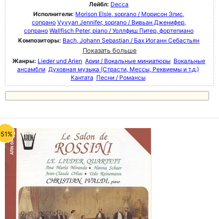
Лейбл:
Decca
Исполнители:
Morison Elsie, soprano / Морисон Элис,
сопрано
Vyvyan Jennifer, soprano / Вивьан Дженифер,
сопрано
Wallfisch Peter, piano / Уоллфиш Питер, фортепиано
Композиторы:
Bach, Johann Sebastian / Бах Иоганн Себастьян
Показать больше
Жанры:
Lieder und Arien
Арии / Вокальные миниатюры
Вокальные
ансамбли
Духовная музыка (Страсти, Мессы, Реквиемы и т.д.)
Кантата
Песни / Романсы
-51%