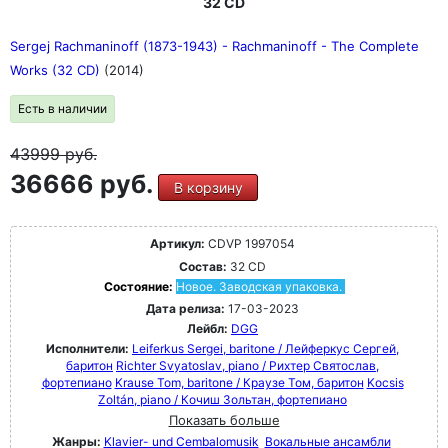
32 CD
Sergej Rachmaninoff (1873-1943) - Rachmaninoff - The Complete
Works (32 CD)
(2014)
Есть в наличии
43999
руб.
36666 руб.
В корзину
Артикул:
CDVP 1997054
Состав:
32 CD
Состояние:
Новое. Заводская упаковка.
Дата релиза:
17-03-2023
Лейбл:
DGG
Исполнители:
Leiferkus Sergei, baritone / Лейферкус Сергей,
баритон
Richter Svyatoslav, piano / Рихтер Святослав,
фортепиано
Krause Tom, baritone / Краузе Том, баритон
Kocsis
Zoltán, piano / Кочиш Зольтан, фортепиано
Показать больше
Жанры:
Klavier- und Cembalomusik
Вокальные ансамбли