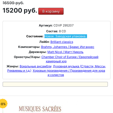
16599
руб.
15200 руб.
В корзину
Артикул:
CDVP 295207
Состав:
8 CD
Состояние:
Новое. Заводская упаковка.
Лейбл:
Brilliant classics
Композиторы:
Brahms, Johannes / Брамс Иоганнес
Дирижеры:
Matt Nicol / Матт Николь
Оркестры/Хоры:
Chamber Choir of Europe / Европейский
камерный хор
Жанры:
Вокальные ансамбли
Духовная музыка (Страсти, Мессы,
Реквиемы и т.д.)
Хоровые произведения / Произведения для хора
и солистов
-8%