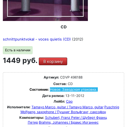
CD
schnittpunktvokal - voces quietis (CD)
(2012)
Есть в наличии
1449 руб.
В корзину
Артикул:
CDVP 496188
Состав:
CD
Состояние:
Новое. Заводская упаковка.
Дата релиза:
13-11-2012
Лейбл:
Cpo
Исполнители:
Tamayo Marco, guitar / Tamayo Marco, guitar
Puschnig
Wolfgang, saxophone / Пушниг Вольфганг, саксофон
Композиторы:
Schubert, Franz Peter / Шуберт Франц
Петер
Brahms, Johannes / Брамс Иоганнес