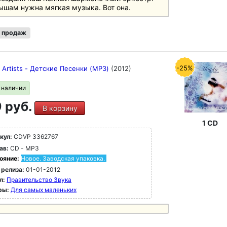
шам нужна мягкая музыка. Вот она.
 продаж
-25%
s Artists - Детские Песенки (MP3)
(2012)
в наличии
 руб.
В корзину
1 CD
кул:
CDVP 3362767
ав:
CD - MP3
ояние:
Новое. Заводская упаковка.
 релиза:
01-01-2012
л:
Правительство Звука
ры:
Для самых маленьких