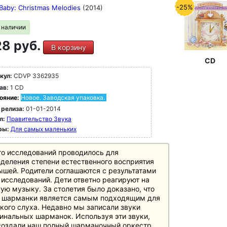
арите Вашему малышу присутствие рядом
-25%
Baby: Christmas Melodies
(2014)
шого и доброго друга - Музыки - в его
невных путешествиях в наш огромный мир!
в наличии
8 руб.
В корзину
CD
кул:
CDVP 3362935
ав:
1 CD
ояние:
Новое. Заводская упаковка.
 релиза:
01-01-2014
л:
Правительство Звука
ры:
Для самых маленьких
о исследований проводилось для
деления степени естественного восприятия
шей. Родители соглашаются с результатами
 исследований. Дети ответно реагируют на
ую музыку. За столетия было доказано, что
к шарманки является самым подходящим для
кого слуха. Недавно мы записали звуки
инальных шарманок. Используя эти звуки,
оздали наш полный шарманочный оркестр.