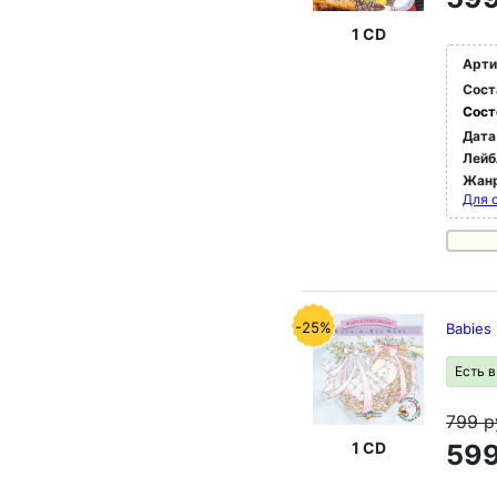
1 CD
Арти
Сост
Сост
Дата
Лейб
Жан
Для 
-25%
Babies 
Есть 
799
р
1 CD
599