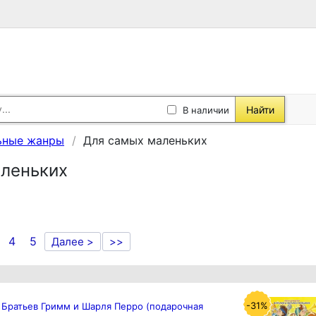
Найти
В наличии
ьные жанры
Для самых маленьких
леньких
4
5
Далее >
>>
-31%
 Братьев Гримм и Шарля Перро (подарочная