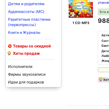
упаков
Детям и родителям
Аудиокассеты (MC)
Есть 
Раритетные пластинки
988
1 CD-MP3
(первопрессы)
Книги и Журналы
Арти
Сост
Товары со скидкой
Сост
Дата
Хиты продаж
Лейб
Жан
Исполнители
Фирмы звукозаписи
Хит
Идеи для подарков