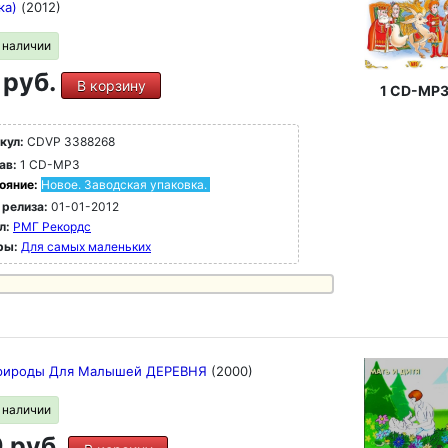
ка)
(2012)
в наличии
 руб.
В корзину
1 CD-MP
кул:
CDVP 3388268
ав:
1 CD-MP3
ояние:
Новое. Заводская упаковка.
 релиза:
01-01-2012
л:
РМГ Рекордс
ры:
Для самых маленьких
рироды Для Малышей ДЕРЕВНЯ
(2000)
в наличии
 руб.