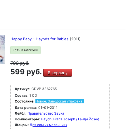
Happy Baby - Haynds for Babies
(2011)
Есть в наличии
799
руб.
599 руб.
В корзину
Артикул:
CDVP 3362765
Состав:
1 CD
Состояние:
Новое. Заводская упаковка.
Дата релиза:
01-01-2011
Лейбл:
Правительство Звука
Композиторы:
Haydn, Franz Joseph / Гайдн Йозеф
Жанры:
Для самых маленьких