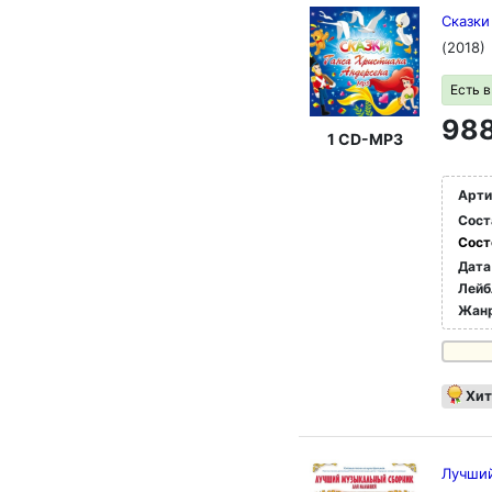
Сказки
(2018)
Есть 
988
1 CD-MP3
Арти
Сост
Сост
Дата
Лейб
Жан
Хит
Лучший