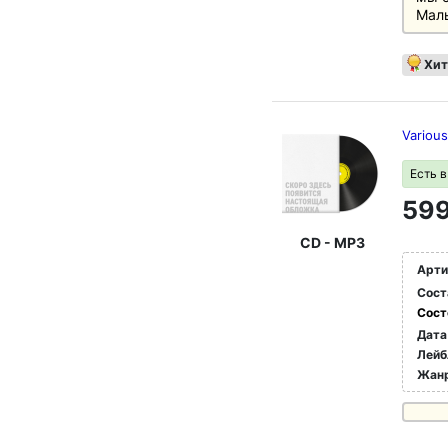
Малы
Хит
Variou
Есть 
599
CD - MP3
Арти
Сост
Сост
Дата
Лейб
Жан