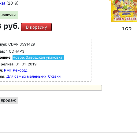
ка)
(2019)
в наличии
 руб.
В корзину
1 CD
кул:
CDVP 3591429
ав:
1 CD-MP3
ояние:
Новое. Заводская упаковка.
 релиза:
01-01-2019
л:
РМГ Рекордс
ры:
Для самых маленьких
Сказки
 продаж