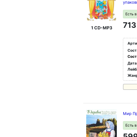
упаков
Есть 
713
1 CD-MP3
Арти
Сост
Сост
Дата
Лейб
Жан
Мир П
Есть 
599