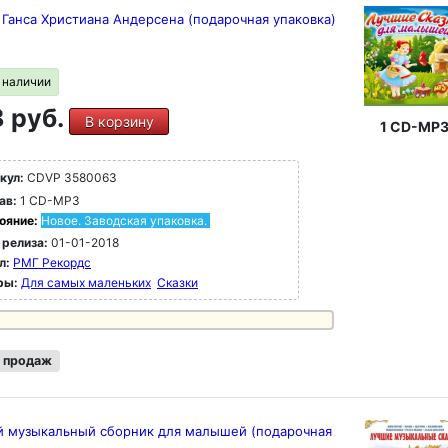
 Ганса Христиана Андерсена (подарочная упаковка)
в наличии
 руб.
В корзину
1 CD-MP
кул:
CDVP 3580063
ав:
1 CD-MP3
ояние:
Новое. Заводская упаковка.
 релиза:
01-01-2018
л:
РМГ Рекордс
ры:
Для самых маленьких
Сказки
 продаж
 музыкальный сборник для малышей (подарочная