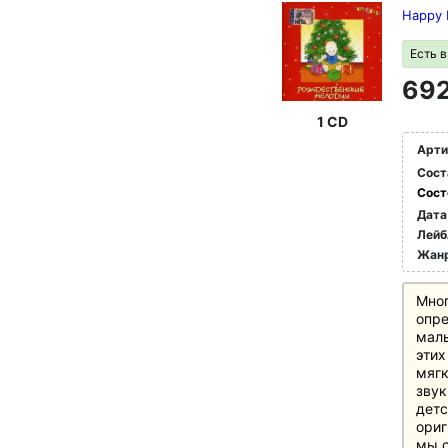
под
Happy 
боль
ежед
Есть 
692
1 CD
Арти
Сост
Сост
Дата
Лейб
Жан
Мног
опре
малы
этих
мягк
зву
детс
ориг
мы с