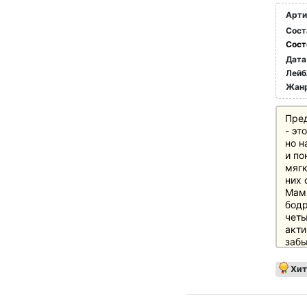
Арти
Сост
Сост
Дата
Лейб
Жан
Пред
- эт
но н
и по
мягк
них 
Мамы
бодр
четы
акти
забы
и пе
что 
Хит
роди
неот
Разд