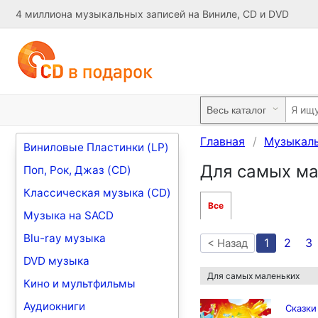
4 миллиона музыкальных записей на Виниле, CD и DVD
Главная
Музыкал
Виниловые Пластинки (LP)
Для самых ма
Поп, Рок, Джаз (CD)
Классическая музыка (CD)
Все
Музыка на SACD
Blu-ray музыка
1
2
3
< Назад
DVD музыка
Для самых маленьких
Кино и мультфильмы
Аудиокниги
Сказки