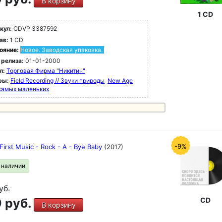
В корзину
1 CD
кул:
CDVP 3387592
ав:
1 CD
ояние:
Новое. Заводская упаковка.
 релиза:
01-01-2000
л:
Торговая Фирма "Никитин"
ры:
Field Recording // Звуки природы
New Age
самых маленьких
-9%
First Music - Rock - A - Bye Baby
(2017)
в наличии
уб.
 руб.
CD
В корзину