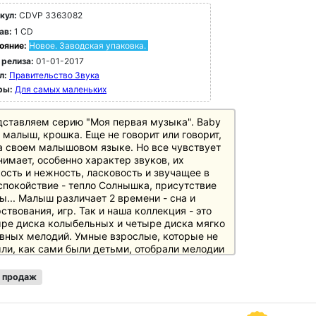
кул:
CDVP 3363082
ав:
1 CD
ояние:
Новое. Заводская упаковка.
 релиза:
01-01-2017
л:
Правительство Звука
ры:
Для самых маленьких
ставляем серию "Моя первая музыка". Baby
о малыш, крошка. Еще не говорит или говорит,
а своем малышовом языке. Но все чувствует
нимает, особенно характер звуков, их
ость и нежность, ласковость и звучащее в
спокойствие - тепло Солнышка, присутствие
... Малыш различает 2 времени - сна и
ствования, игр. Так и наша коллекция - это
ре диска колыбельных и четыре диска мягко
вных мелодий. Умные взрослые, которые не
ли, как сами были детьми, отобрали мелодии
сенки, проверенные на поколениях детей, тех,
уже сами давно дедушки и бабушки или
 продаж
тели, но все они помнят эти напевы, как
ъемлемую часть счастливого детства.
елите с нами радость воспоминаний и