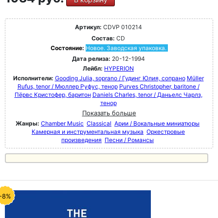
Артикул:
CDVP 010214
Состав:
CD
Состояние:
Новое. Заводская упаковка.
Дата релиза:
20-12-1994
Лейбл:
HYPERION
Исполнители:
Gooding Julia, soprano / Гудинг Юлия, сопрано
Müller
Rufus, tenor / Мюллер Руфус, тенор
Purves Christopher, baritone /
Пёрвс Кристофер, баритон
Daniels Charles, tenor / Даньелс Чарлз,
тенор
Показать больше
Жанры:
Chamber Music
Classical
Арии / Вокальные миниатюры
Камерная и инструментальная музыка
Оркестровые
произведения
Песни / Романсы
-8%