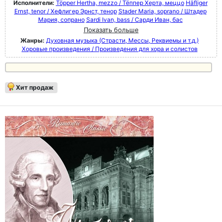
Исполнители:
Töpper Hertha, mezzo / Тёппер Херта, меццо
Häfliger
Ernst, tenor / Хефлигер Эрнст, тенор
Stader Maria, soprano / Штадер
Мария, сопрано
Sardi Ivan, bass / Сарди Иван, бас
Показать больше
Жанры:
Духовная музыка (Страсти, Мессы, Реквиемы и т.д.)
Хоровые произведения / Произведения для хора и солистов
Хит продаж