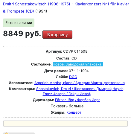
Dmitri Schostakowitsch (1906-1975) - Klavierkonzert Nr.1 für Klavier
& Trompete (CD)
(1994)
Есть в наличии
8849 руб.
В корзину
Артикул:
CDVP 014508
Состав:
CD
Состояние:
Новое. Заводская упаковка.
Дата релиза:
07-11-1994
Лейбл:
DGG
Исполнители:
Argerich Martha, piano / Аргерих Марта, фортепиано
Композиторы:
Shostakovich, Dmitri / Шостакович Дмитрий
Haydn,
Franz Joseph / Гайдн Йозеф
Дирижеры:
Färber Jörg / Фербер Йорг
Показать больше
Жанры:
Концерт