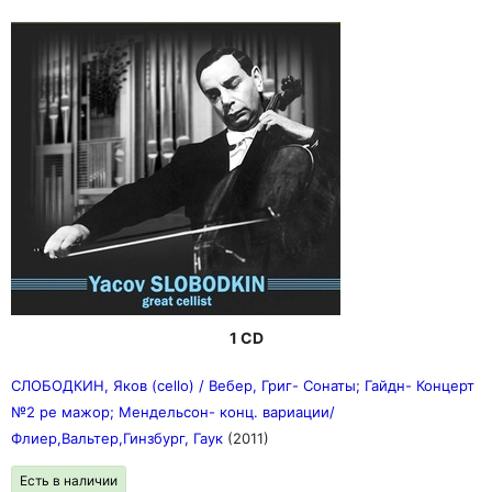
1 CD
СЛОБОДКИН, Яков (cello) / Вебер, Григ- Сонаты; Гайдн- Концерт
№2 ре мажор; Мендельсон- конц. вариации/
Флиер,Вальтер,Гинзбург, Гаук
(2011)
Есть в наличии