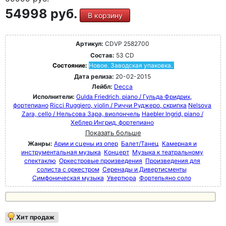
54998 руб.
В корзину
Артикул:
CDVP 2582700
Состав:
53 CD
Состояние:
Новое. Заводская упаковка.
Дата релиза:
20-02-2015
Лейбл:
Decca
Исполнители:
Gulda Friedrich, piano / Гульда Фридрих,
фортепиано
Ricci Ruggiero, violin / Риччи Руджеро, скрипка
Nelsova
Zara, cello / Нельсова Зара, виолончель
Haebler Ingrid, piano /
Хеблер Ингрид, фортепиано
Показать больше
Жанры:
Арии и сцены из опер
Балет/Танец
Камерная и
инструментальная музыка
Концерт
Музыка к театральному
спектаклю
Оркестровые произведения
Произведения для
солиста с оркестром
Серенады и Дивертисменты
Симфоническая музыка
Увертюра
Фортепьяно соло
Хит продаж