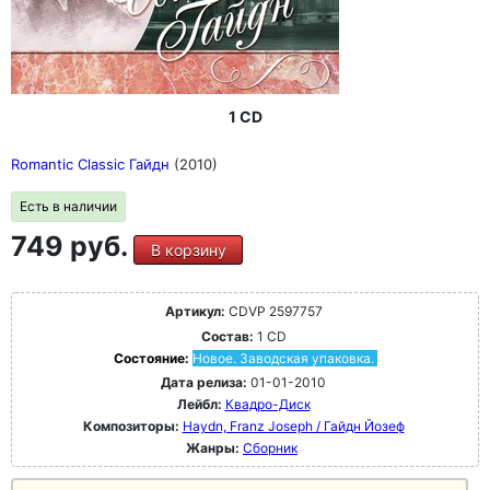
1 CD
Romantic Classic Гайдн
(2010)
Есть в наличии
749 руб.
В корзину
Артикул:
CDVP 2597757
Состав:
1 CD
Состояние:
Новое. Заводская упаковка.
Дата релиза:
01-01-2010
Лейбл:
Квадро-Диск
Композиторы:
Haydn, Franz Joseph / Гайдн Йозеф
Жанры:
Сборник