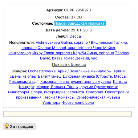
Артикул:
CDVP 2950970
Состав:
37 CD
Состояние:
Новое. Заводская упаковка.
Дата релиза:
29-01-2016
Лейбл:
Decca
Исполнители:
Vishnevskaya Galina, soprano / Вишневская Галина,
сопрано
Chance Michael, countertenor / Чанс Майкл,
контратенор
Kirkby Emma, soprano / Кёркби Эмма, сопрано
Thomas
David, bass / Томас Дейвид, бас
Показать больше
Жанры:
Orchesterwerke
Арии / Вокальные миниатюры
Арии и
сцены из опер
Балет/Танец
Духовная музыка (Страсти, Мессы,
Реквиемы и т.д.)
Камерная и инструментальная музыка
Кантата
Концерт
Марши, Вальсы, Танцы, другие Оркестровые
миниатюры
Опера, интермедия, серената
Оратория
Оркестровые
произведения
Песни / Романсы
Симфоническая музыка
Увертюра
Фортепьяно соло
Хит продаж