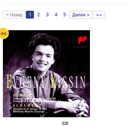
1
2
3
4
5
< Назад
Далее >
>>
-9%
CD