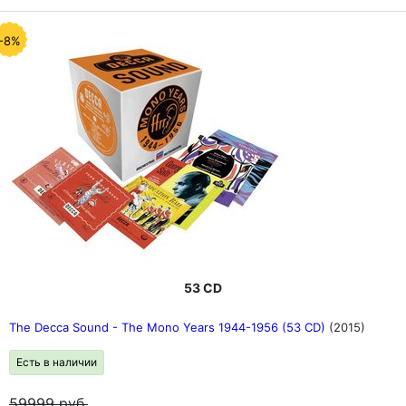
этим эпохальным произведениям" ФОРУМ ФОНО
-8%
53 CD
The Decca Sound - The Mono Years 1944-1956 (53 CD)
(2015)
Есть в наличии
59999
руб.