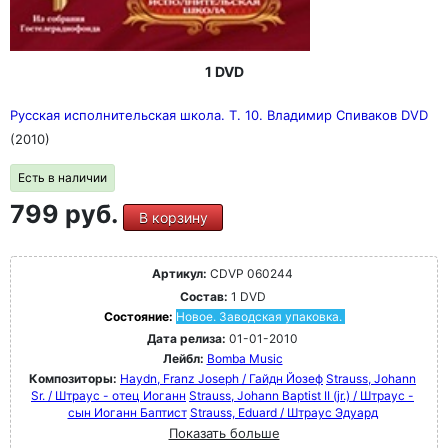
1 DVD
Русская исполнительская школа. Т. 10. Владимир Спиваков DVD
(2010)
Есть в наличии
799 руб.
В корзину
Артикул:
CDVP 060244
Состав:
1 DVD
Состояние:
Новое. Заводская упаковка.
Дата релиза:
01-01-2010
Лейбл:
Bomba Music
Композиторы:
Haydn, Franz Joseph / Гайдн Йозеф
Strauss, Johann
Sr. / Штраус - отец Иоганн
Strauss, Johann Baptist II (jr.) / Штраус -
сын Иоганн Баптист
Strauss, Eduard / Штраус Эдуард
Показать больше