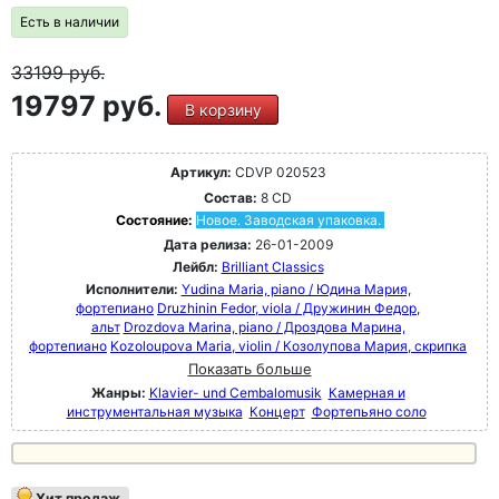
Есть в наличии
33199
руб.
19797 руб.
В корзину
Артикул:
CDVP 020523
Состав:
8 CD
Состояние:
Новое. Заводская упаковка.
Дата релиза:
26-01-2009
Лейбл:
Brilliant Classics
Исполнители:
Yudina Maria, piano / Юдина Мария,
фортепиано
Druzhinin Fedor, viola / Дружинин Федор,
альт
Drozdova Marina, piano / Дроздова Марина,
фортепиано
Kozoloupova Maria, violin / Козолупова Мария, скрипка
Показать больше
Жанры:
Klavier- und Cembalomusik
Камерная и
инструментальная музыка
Концерт
Фортепьяно соло
Хит продаж