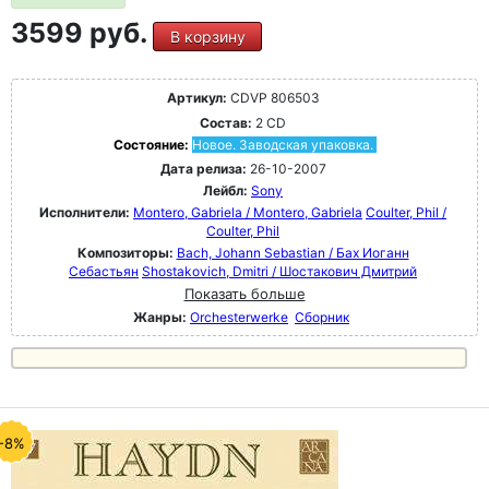
3599 руб.
В корзину
Артикул:
CDVP 806503
Состав:
2 CD
Состояние:
Новое. Заводская упаковка.
Дата релиза:
26-10-2007
Лейбл:
Sony
Исполнители:
Montero, Gabriela / Montero, Gabriela
Coulter, Phil /
Coulter, Phil
Композиторы:
Bach, Johann Sebastian / Бах Иоганн
Себастьян
Shostakovich, Dmitri / Шостакович Дмитрий
Показать больше
Жанры:
Orchesterwerke
Сборник
-8%