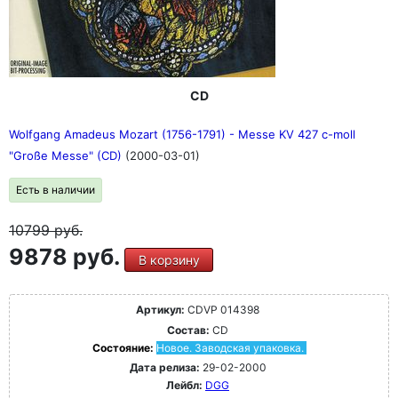
CD
Wolfgang Amadeus Mozart (1756-1791) - Messe KV 427 c-moll
"Große Messe" (CD)
(2000-03-01)
Есть в наличии
10799
руб.
9878 руб.
В корзину
Артикул:
CDVP 014398
Состав:
CD
Состояние:
Новое. Заводская упаковка.
Дата релиза:
29-02-2000
Лейбл:
DGG