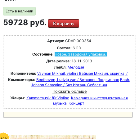
Есть в наличии
59728 руб.
В корзину
Артикул:
CDVP 000354
Состав:
6 CD
Состояние:
Новое. Заводская упаковка.
Дата релиза:
18-11-2013
Лейбл:
Мелодия
Исполнители:
Vayman Mikhail, violin / Вайман Михаил, скрипка
/
Композиторы:
Beethoven, Ludvig van / Бетховен Людвиг ван
Bach,
Johann Sebastian / Бах Иоганн Себастьян
Показать больше
Жанры:
Kammermusik für Violine
Камерная и инструментальная
музыка
Концерт
-12%