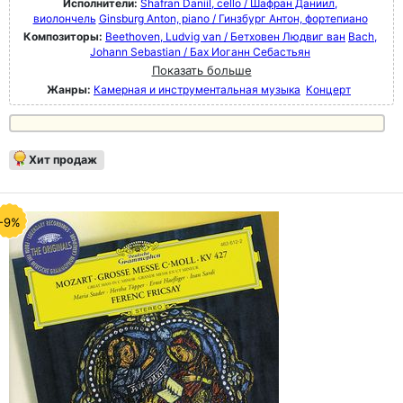
Исполнители:
Shafran Daniil, cello / Шафран Даниил,
виолончель
Ginsburg Anton, piano / Гинзбург Антон, фортепиано
Композиторы:
Beethoven, Ludvig van / Бетховен Людвиг ван
Bach,
Johann Sebastian / Бах Иоганн Себастьян
Показать больше
Жанры:
Камерная и инструментальная музыка
Концерт
Хит продаж
-9%