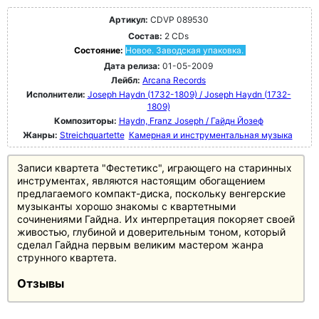
Артикул:
CDVP 089530
Состав:
2 CDs
Состояние:
Новое. Заводская упаковка.
Дата релиза:
01-05-2009
Лейбл:
Arcana Records
Исполнители:
Joseph Haydn (1732-1809) / Joseph Haydn (1732-
1809)
Композиторы:
Haydn, Franz Joseph / Гайдн Йозеф
Жанры:
Streichquartette
Камерная и инструментальная музыка
Записи квартета "Фестетикс", играющего на старинных
инструментах, являются настоящим обогащением
предлагаемого компакт-диска, поскольку венгерские
музыканты хорошо знакомы с квартетными
сочинениями Гайдна. Их интерпретация покоряет своей
живостью, глубиной и доверительным тоном, который
сделал Гайдна первым великим мастером жанра
струнного квартета.
Отзывы
"Снова и снова убеждает ее преданное отношение к