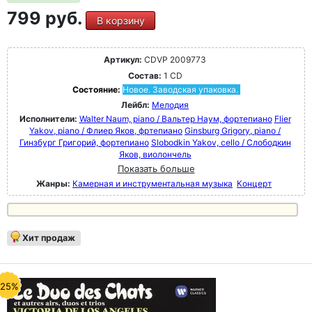
799 руб.
В корзину
Артикул:
CDVP 2009773
Состав:
1 CD
Состояние:
Новое. Заводская упаковка.
Лейбл:
Мелодия
Исполнители:
Walter Naum, piano / Вальтер Наум, фортепиано
Flier
Yakov, piano / Флиер Яков, фртепиано
Ginsburg Grigory, piano /
Гинзбург Григорий, фортепиано
Slobodkin Yakov, cello / Слободкин
Яков, виолончель
Показать больше
Жанры:
Камерная и инструментальная музыка
Концерт
Хит продаж
-25%