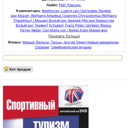
Лейбл:
РМГ Рекордс
Композиторы:
Beethoven, Ludvig van / Бетховен Людвиг
ван
Mozart, Wolfgang Amadeus (Joannes Chrysostomus Wolfgang
Theophilus) / Моцарт Вольфганг Амадей (Иоганн Хризостом
Вольфганг Теофил)
Schubert, Franz Peter / Шуберт Франц
Петер
Weber, Carl Maria von / Вебер Карл Мария фон
Показать больше
Жанры:
Марши, Вальсы, Танцы, другие Оркестровые миниатюры
Сборник
Симфоническая музыка
Хит продаж