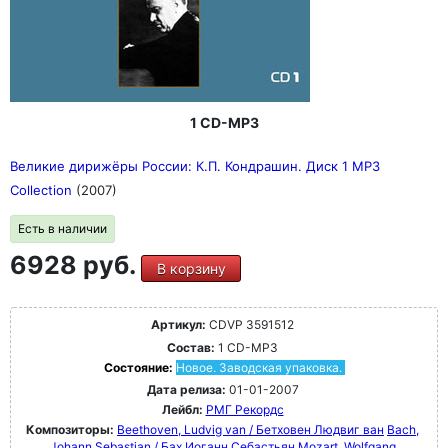
1 CD-MP3
Великие дирижёры России: К.П. Кондрашин. Диск 1 MP3
Collection
(2007)
Есть в наличии
6928 руб.
В корзину
Артикул:
CDVP 3591512
Состав:
1 CD-MP3
Состояние:
Новое. Заводская упаковка.
Дата релиза:
01-01-2007
Лейбл:
РМГ Рекордс
Композиторы:
Beethoven, Ludvig van / Бетховен Людвиг ван
Bach,
Johann Sebastian / Бах Иоганн Себастьян
Mozart, Wolfgang