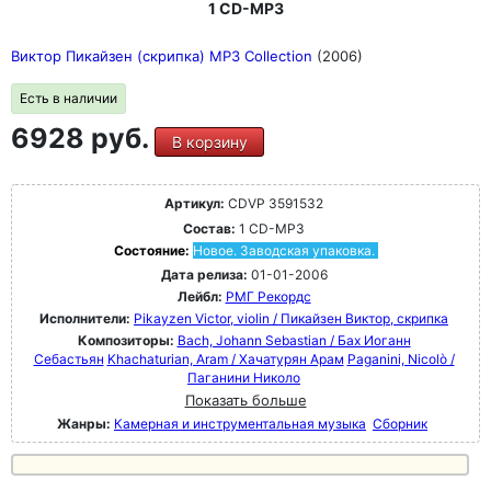
1 CD-MP3
Виктор Пикайзен (скрипка) MP3 Collection
(2006)
Есть в наличии
6928 руб.
В корзину
Артикул:
CDVP 3591532
Состав:
1 CD-MP3
Состояние:
Новое. Заводская упаковка.
Дата релиза:
01-01-2006
Лейбл:
РМГ Рекордс
Исполнители:
Pikayzen Victor, violin / Пикайзен Виктор, скрипка
Композиторы:
Bach, Johann Sebastian / Бах Иоганн
Себастьян
Khachaturian, Aram / Хачатурян Арам
Paganini, Nicolò /
Паганини Николо
Показать больше
Жанры:
Камерная и инструментальная музыка
Сборник