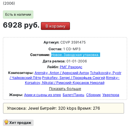
(2006)
Есть в наличии
6928 руб.
В корзину
Артикул:
CDVP 3591475
Состав:
1 CD-MP3
Состояние:
Новое. Заводская упаковка.
Дата релиза:
01-01-2006
Лейбл:
РМГ Рекордс
Композиторы:
Arensky, Anton / Аренский Антон
Tchaikovsky, Pyotr
/ Чайковский Пётр
Prokofiev, Sergei / Прокофьев Сергей
Rimsky-
Korsakov, Nikolai / Римский-Корсаков Николай
Показать больше
Жанры:
Арии и сцены из опер
Балет/Танец
Сборник
Увертюра
Упаковка: Jewel Битpeйт: 320 kbps Bpeмя: 276
Хит продаж