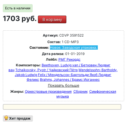
Есть в наличии
1703 руб.
В корзину
Артикул:
CDVP 3591522
Состав:
1 CD-MP3
Состояние:
Новое. Заводская упаковка.
Дата релиза:
01-01-2019
Лейбл:
РМГ Рекордс
Композиторы:
Beethoven, Ludvig van / Бетховен Людвиг
ван
Tchaikovsky, Pyotr / Чайковский Пётр
Mendelssohn-Bartholdy,
Jakob Ludwig Felix / Мендельсон-Бартольди Якоб Людвиг
Феликс
Brahms, Johannes / Брамс Иоганнес
Показать больше
Жанры:
Оркестровые произведения
Сборник
Симфоническая
музыка
Хит продаж