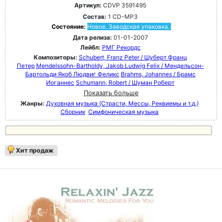
Артикул:
CDVP 3591495
Состав:
1 CD-MP3
Состояние:
Новое. Заводская упаковка.
Дата релиза:
01-01-2007
Лейбл:
РМГ Рекордс
Композиторы:
Schubert, Franz Peter / Шуберт Франц
Петер
Mendelssohn-Bartholdy, Jakob Ludwig Felix / Мендельсон-
Бартольди Якоб Людвиг Феликс
Brahms, Johannes / Брамс
Иоганнес
Schumann, Robert / Шуман Роберт
Показать больше
Жанры:
Духовная музыка (Страсти, Мессы, Реквиемы и т.д.)
Сборник
Симфоническая музыка
Хит продаж