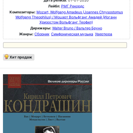
Дата релиза:
01-01-2020
Лейбл:
РМГ Рекордс
Композиторы:
Mozart, Wolfgang Amadeus (Joannes Chrysostomus
Wolfgang Theophilus) / Моцарт Вольфганг Амадей (Иоганн
Хризостом Вольфганг Теофил)
Дирижеры:
Walter Bruno / Вальтер Бруно
Жанры:
Сборник
Симфоническая музыка
Увертюра
Хит продаж