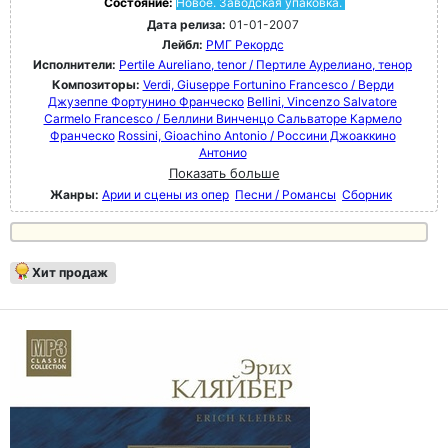
Состояние:
Новое. Заводская упаковка.
Дата релиза:
01-01-2007
Лейбл:
РМГ Рекордс
Исполнители:
Pertile Aureliano, tenor / Пертиле Аурелиано, тенор
Композиторы:
Verdi, Giuseppe Fortunino Francesco / Верди
Джузеппе Фортунино Франческо
Bellini, Vincenzo Salvatore
Carmelo Francesco / Беллини Винченцо Сальваторе Кармело
Франческо
Rossini, Gioachino Antonio / Россини Джоаккино
Антонио
Показать больше
Жанры:
Арии и сцены из опер
Песни / Романсы
Сборник
Хит продаж