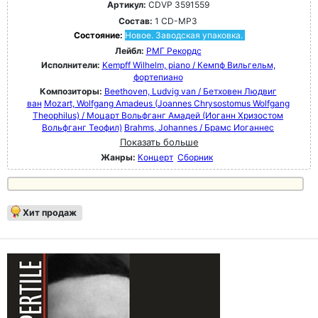
Артикул:
CDVP 3591559
Состав:
1 CD-MP3
Состояние:
Новое. Заводская упаковка.
Лейбл:
РМГ Рекордс
Исполнители:
Kempff Wilhelm, piano / Кемпф Вильгельм,
фортепиано
Композиторы:
Beethoven, Ludvig van / Бетховен Людвиг
ван
Mozart, Wolfgang Amadeus (Joannes Chrysostomus Wolfgang
Theophilus) / Моцарт Вольфганг Амадей (Иоганн Хризостом
Вольфганг Теофил)
Brahms, Johannes / Брамс Иоганнес
Показать больше
Жанры:
Концерт
Сборник
Хит продаж