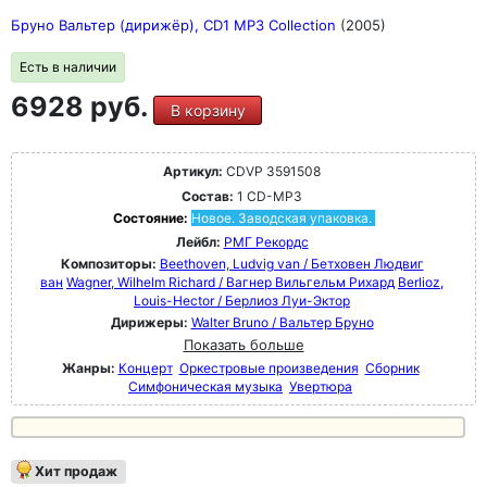
Бруно Вальтер (дирижёр), CD1 MP3 Collection
(2005)
Есть в наличии
6928 руб.
В корзину
Артикул:
CDVP 3591508
Состав:
1 CD-MP3
Состояние:
Новое. Заводская упаковка.
Лейбл:
РМГ Рекордс
Композиторы:
Beethoven, Ludvig van / Бетховен Людвиг
ван
Wagner, Wilhelm Richard / Вагнер Вильгельм Рихард
Berlioz,
Louis-Hector / Берлиоз Луи-Эктор
Дирижеры:
Walter Bruno / Вальтер Бруно
Показать больше
Жанры:
Концерт
Оркестровые произведения
Сборник
Симфоническая музыка
Увертюра
Хит продаж