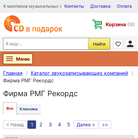
4 миллиона музыкальных записей на Виниле, CD и DVD
Контакты
Доставка
Оплата
Корзина
(0)
Найти
Меню
Главная
Каталог звукозаписывающих компаний
Фирма РМГ Рекордс
Фирма РМГ Рекордс
Все
Классика
1
2
3
4
5
< Назад
Далее >
>>