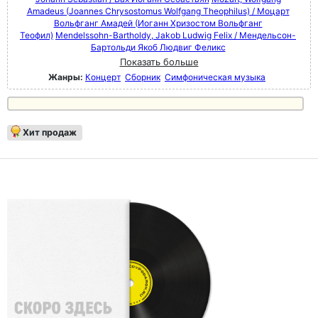
Amadeus (Joannes Chrysostomus Wolfgang Theophilus) / Моцарт
Вольфганг Амадей (Иоганн Хризостом Вольфганг
Теофил)
Mendelssohn-Bartholdy, Jakob Ludwig Felix / Мендельсон-
Бартольди Якоб Людвиг Феликс
Показать больше
Жанры:
Концерт
Сборник
Симфоническая музыка
Хит продаж