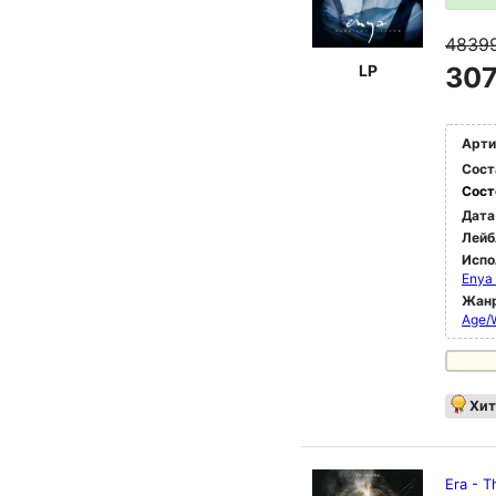
4839
LP
307
Арти
Сост
Сост
Дата
Лейб
Испо
Enya 
Жан
Age/
Хит
Era - T