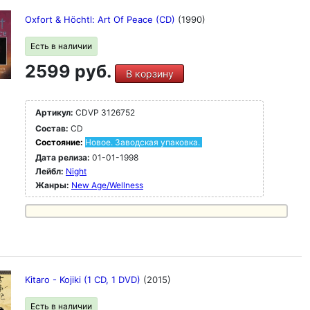
Oxfort & Höchtl: Art Of Peace (CD)
(1990)
Есть в наличии
2599 руб.
В корзину
Артикул:
CDVP 3126752
Состав:
CD
Состояние:
Новое. Заводская упаковка.
Дата релиза:
01-01-1998
Лейбл:
Night
Жанры:
New Age/Wellness
Kitaro - Kojiki (1 CD, 1 DVD)
(2015)
Есть в наличии