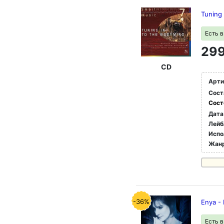
Tuning
Есть 
299
CD
Арти
Сост
Сост
Дата
Лейб
Испо
Жан
-36%
Enya - 
Есть 