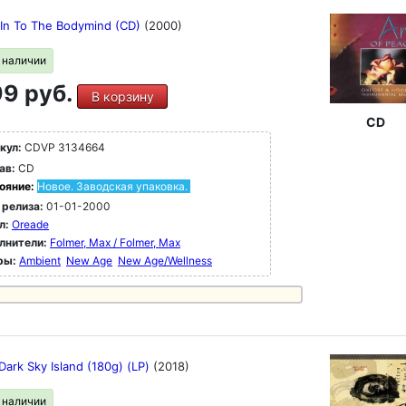
 In To The Bodymind (CD)
(2000)
в наличии
9 руб.
В корзину
CD
кул:
CDVP 3134664
ав:
CD
ояние:
Новое. Заводская упаковка.
 релиза:
01-01-2000
л:
Oreade
лнители:
Folmer, Max / Folmer, Max
ры:
Ambient
New Age
New Age/Wellness
Dark Sky Island (180g) (LP)
(2018)
в наличии