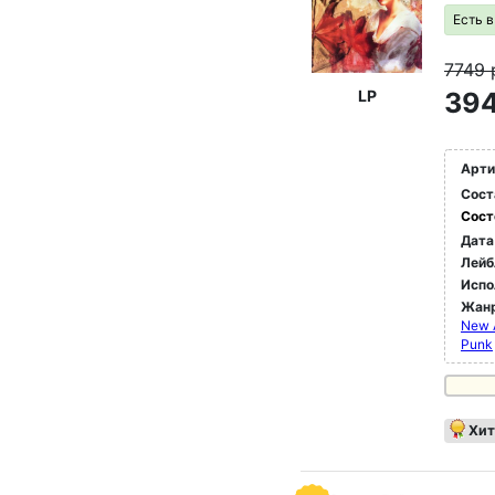
Есть 
7749
LP
394
Арти
Сост
Сост
Дата
Лейб
Испо
Жан
New 
Punk
Хит