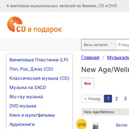
4 миллиона музыкальных записей на Виниле, CD и DVD
Главная
Музыкал
Виниловые Пластинки (LP)
New Age/Well
Поп, Рок, Джаз (CD)
Классическая музыка (CD)
Все
Музыка на SACD
Blu-ray музыка
1
2
3
< Назад
DVD музыка
New Age/Wellness
Кино и мультфильмы
Аудиокниги
-21%
Secret