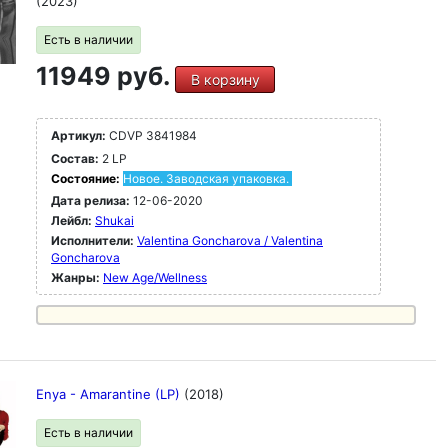
(2023)
Есть в наличии
11949 руб.
В корзину
Артикул:
CDVP 3841984
Состав:
2 LP
Состояние:
Новое. Заводская упаковка.
Дата релиза:
12-06-2020
Лейбл:
Shukai
Исполнители:
Valentina Goncharova / Valentina
Goncharova
Жанры:
New Age/Wellness
Enya - Amarantine (LP)
(2018)
Есть в наличии