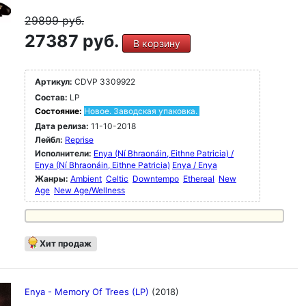
29899
руб.
27387 руб.
В корзину
Артикул:
CDVP 3309922
Состав:
LP
Состояние:
Новое. Заводская упаковка.
Дата релиза:
11-10-2018
Лейбл:
Reprise
Исполнители:
Enya (Ní Bhraonáin, Eithne Patricia) /
Enya (Ní Bhraonáin, Eithne Patricia)
Enya / Enya
Жанры:
Ambient
Celtic
Downtempo
Ethereal
New
Age
New Age/Wellness
Хит продаж
Enya - Memory Of Trees (LP)
(2018)