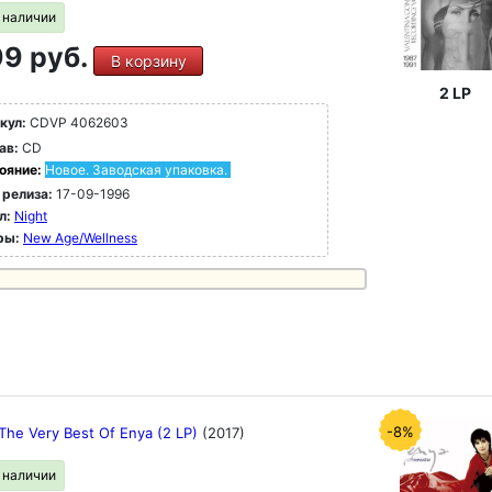
в наличии
9 руб.
В корзину
2 LP
кул:
CDVP 4062603
ав:
CD
ояние:
Новое. Заводская упаковка.
 релиза:
17-09-1996
л:
Night
ры:
New Age/Wellness
-8%
The Very Best Of Enya (2 LP)
(2017)
в наличии