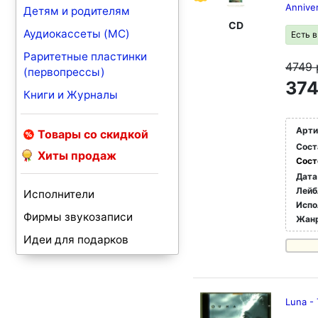
Anniver
Детям и родителям
CD
Аудиокассеты (MC)
Есть 
Раритетные пластинки
4749
(первопрессы)
374
Книги и Журналы
Арти
Товары со скидкой
Сост
Хиты продаж
Сост
Дата
Лейб
Исполнители
Испо
Фирмы звукозаписи
Жан
Идеи для подарков
Luna -