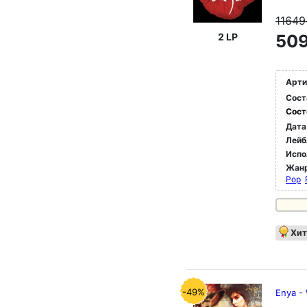
1164
2 LP
509
Арти
Сост
Сост
Дата
Лейб
Испо
Жан
Pop
Хит
-49%
Enya -