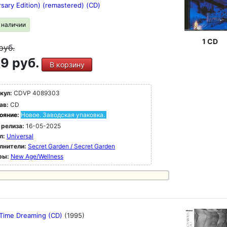
sary Edition) (remastered) (CD)
в наличии
1 CD
руб.
9 руб.
В корзину
кул:
CDVP 4089303
ав:
CD
ояние:
Новое. Заводская упаковка.
 релиза:
16-05-2025
л:
Universal
лнители:
Secret Garden / Secret Garden
ры:
New Age/Wellness
 Time Dreaming (CD)
(1995)