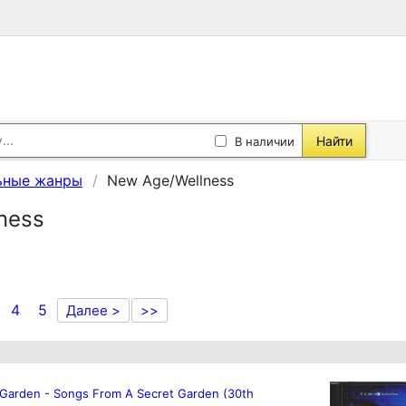
Найти
В наличии
ьные жанры
New Age/Wellness
ness
4
5
Далее >
>>
 Garden - Songs From A Secret Garden (30th