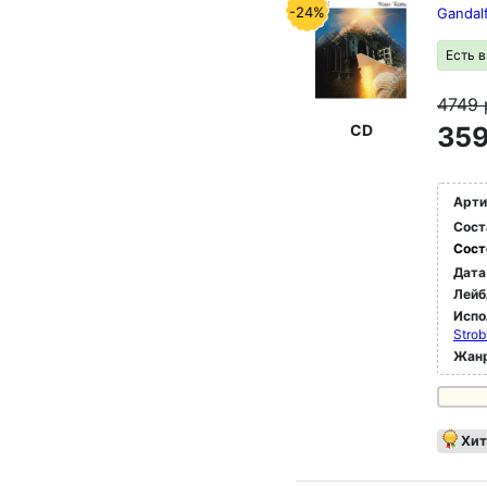
-24%
Gandalf
Есть 
4749
CD
359
Арти
Сост
Сост
Дата
Лейб
Испо
Strob
Жан
Хит