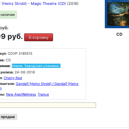
 (Heinz Strobl) - Magic Theatre (CD)
(2016)
в наличии
руб.
CD
9 руб.
В корзину
кул:
CDVP 3185515
ав:
CD
ояние:
Новое. Заводская упаковка.
 релиза:
24-06-2016
л:
Cherry Red
лнители:
Gandalf (Heinz Strobl) / Gandalf (Heinz
l)
ры:
New Age/Wellness
Trance
 продаж