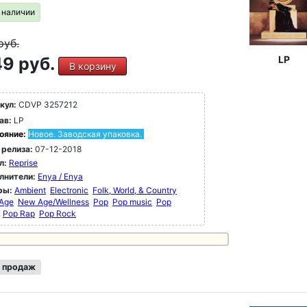
в наличии
руб.
9 руб.
LP
В корзину
кул:
CDVP 3257212
ав:
LP
ояние:
Новое. Заводская упаковка.
 релиза:
07-12-2018
л:
Reprise
лнители:
Enya / Enya
ры:
Ambient
Electronic
Folk, World, & Country
Age
New Age/Wellness
Pop
Pop music
Pop
Pop Rap
Pop Rock
 продаж