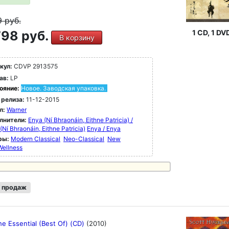
9
руб.
98 руб.
1 CD, 1 DV
В корзину
кул:
CDVP 2913575
ав:
LP
ояние:
Новое. Заводская упаковка.
 релиза:
11-12-2015
л:
Warner
лнители:
Enya (Ní Bhraonáin, Eithne Patricia) /
(Ní Bhraonáin, Eithne Patricia)
Enya / Enya
ры:
Modern Classical
Neo-Classical
New
Wellness
 продаж
he Essential (Best Of) (CD)
(2010)