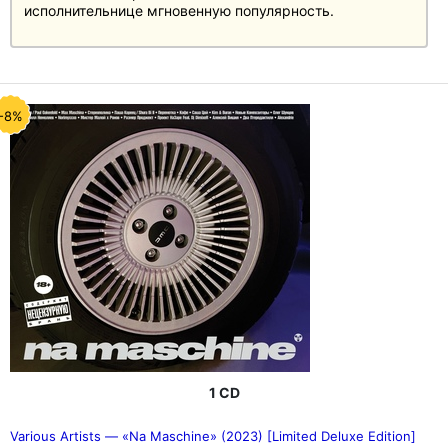
исполнительнице мгновенную популярность.
-8%
1 CD
Various Artists — «Na Maschine» (2023) [Limited Deluxe Edition]