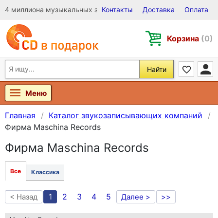
4 миллиона музыкальных записей на Виниле, CD и DVD
Контакты
Доставка
Оплата
Корзина
(0)
Найти
Меню
Главная
Каталог звукозаписывающих компаний
Фирма Maschina Records
Фирма Maschina Records
Все
Классика
1
2
3
4
5
< Назад
Далее >
>>