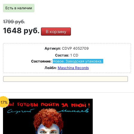
Есть в наличии
1799
руб.
1648 руб.
В корзину
Артикул:
CDVP 4052709
Состав:
1 CD
Состояние:
Новое. Заводская упаковка.
Лейбл:
Maschina Records
-17%