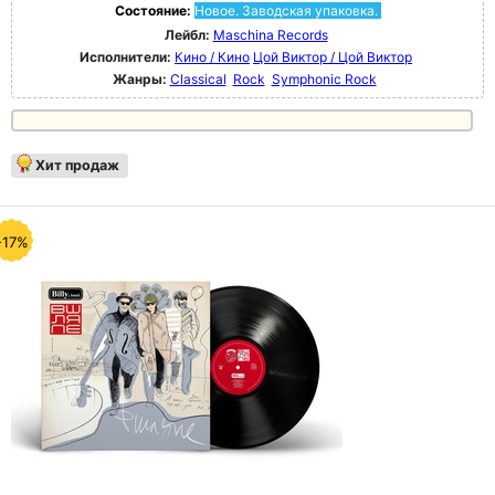
Состояние:
Новое. Заводская упаковка.
Лейбл:
Maschina Records
Исполнители:
Кино / Кино
Цой Виктор / Цой Виктор
Жанры:
Classical
Rock
Symphonic Rock
Хит продаж
-17%