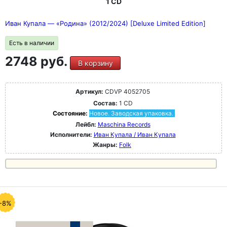
1 CD
Иван Купала — «Родина» (2012/2024) [Deluxe Limited Edition]
Есть в наличии
2748 руб.
В корзину
Артикул:
CDVP 4052705
Состав:
1 CD
Состояние:
Новое. Заводская упаковка.
Лейбл:
Maschina Records
Исполнители:
Иван Купала / Иван Купала
Жанры:
Folk
-8%