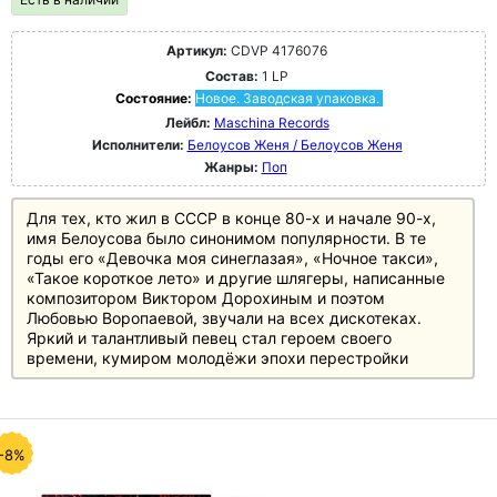
Артикул:
CDVP 4176076
Состав:
1 LP
Состояние:
Новое. Заводская упаковка.
Лейбл:
Maschina Records
Исполнители:
Белоусов Женя / Белоусов Женя
Жанры:
Поп
Для тех, кто жил в СССР в конце 80-х и начале 90-х,
имя Белоусова было синонимом популярности. В те
годы его «Девочка моя синеглазая», «Ночное такси»,
«Такое короткое лето» и другие шлягеры, написанные
композитором Виктором Дорохиным и поэтом
Любовью Воропаевой, звучали на всех дискотеках.
Яркий и талантливый певец стал героем своего
времени, кумиром молодёжи эпохи перестройки
-8%