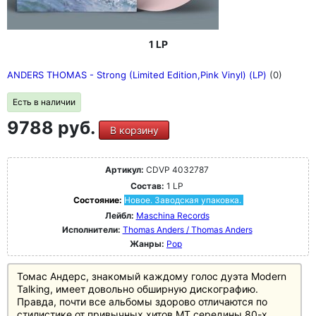
1 LP
ANDERS THOMAS - Strong (Limited Edition,Pink Vinyl) (LP)
(0)
Есть в наличии
9788 руб.
В корзину
Артикул:
CDVP 4032787
Состав:
1 LP
Состояние:
Новое. Заводская упаковка.
Лейбл:
Maschina Records
Исполнители:
Thomas Anders / Thomas Anders
Жанры:
Pop
Томас Андерс, знакомый каждому голос дуэта Modern
Talking, имеет довольно обширную дискографию.
Правда, почти все альбомы здорово отличаются по
стилистике от привычных хитов МТ середины 80-х.