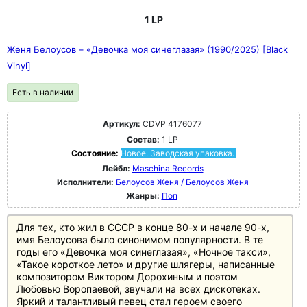
1 LP
Женя Белоусов – «Девочка моя синеглазая» (1990/2025) [Black
Vinyl]
Есть в наличии
Артикул:
CDVP 4176077
Состав:
1 LP
Состояние:
Новое. Заводская упаковка.
Лейбл:
Maschina Records
Исполнители:
Белоусов Женя / Белоусов Женя
Жанры:
Поп
Для тех, кто жил в СССР в конце 80-х и начале 90-х,
имя Белоусова было синонимом популярности. В те
годы его «Девочка моя синеглазая», «Ночное такси»,
«Такое короткое лето» и другие шлягеры, написанные
композитором Виктором Дорохиным и поэтом
Любовью Воропаевой, звучали на всех дискотеках.
Яркий и талантливый певец стал героем своего