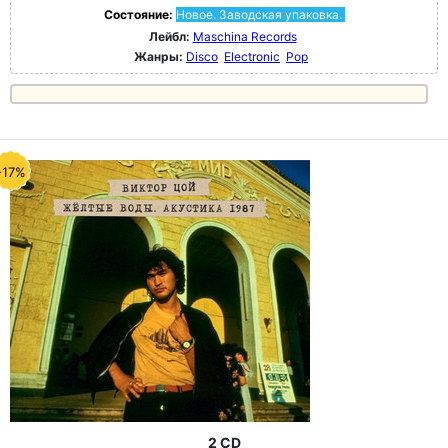
Состояние:
Новое. Заводская упаковка.
Лейбл:
Maschina Records
Жанры:
Disco
Electronic
Pop
-17%
2 CD