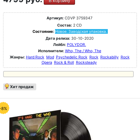
В корзину
Артикул:
CDVP 3759347
Состав:
2 CD
Состояние:
Новое. Заводская упаковка.
Дата релиза:
30-10-2020
Лейбл:
POLYDOR.
Исполнители:
Who, The / Who, The
Жанры:
Hard Rock
Mod
Psychedelic Rock
Rock
Rockabilly
Rock
Opera
Rock & Roll
Rocksteady
Хит продаж
-8%