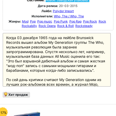
Состояние:
Новое. Заводская упаковка.
Дата релиза:
20-03-2015
Лейбл:
Polydor Import
Исполнители:
Who, The / Who, The
Жанры:
Mod
Pop
Pop music
Pop Punk
Pop Rap
Pop Rock
Rock
Rockabilly
Rock Opera
Rock & Roll
Rocksteady
Когда 03 декабря 1965 года на лейбле Brunswick
Records вышел альбом My Generation группы The Who,
музыкальная революция была заранее
запрограммирована. Спустя несколько лет, например,
музыкальная база данных All Music оценила его так:
"Это был взрывной дебютный альбом и самая жесткая
"мод-поп" запись с самыми мощными гитарами и
барабанами, которые когда-либо записывались".
По сей день критики считают My Generation одним из
лучших рок-альбомов всех времен, а журнал Mojo,
например, назвал его вторым лучшим гитарным
альбомом всех времен.
Хит продаж
-17%