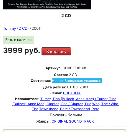
2 CD
Tommy (2 CD)
(2001)
Есть в наличии
3999 руб.
В корзину
Артикул:
CDVP 038168
Состав:
2 CD
Состояние:
Новое. Заводская упаковка.
Дата релиза:
01-03-2001
Лейбл:
POLYDOR.
Исполнители:
Turner, Tina (Bullock, Anna Mae) / Turner, Tina
(Bullock, Anna Mae)
Clapton, Eric / Clapton, Eric
Who, The / Who,
The
Townshend, Pete / Townshend, Pete
Показать больше
Жанры:
ORIGINAL SOUNDTRACK