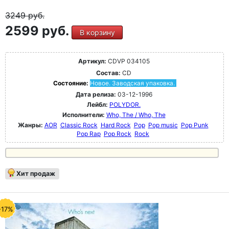
3249
руб.
2599 руб.
В корзину
Артикул:
CDVP 034105
Состав:
CD
Состояние:
Новое. Заводская упаковка.
Дата релиза:
03-12-1996
Лейбл:
POLYDOR.
Исполнители:
Who, The / Who, The
Жанры:
AOR
Classic Rock
Hard Rock
Pop
Pop music
Pop Punk
Pop Rap
Pop Rock
Rock
Хит продаж
-17%