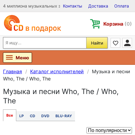
4 миллиона музыкальных записей на Виниле, CD и DVD
Контакты
Доставка
Оплата
Корзина
(0)
Найти
Меню
Главная
Каталог исполнителей
Музыка и песни
Who, The / Who, The
Музыка и песни Who, The / Who,
The
Все
LP
CD
DVD
BLU-RAY