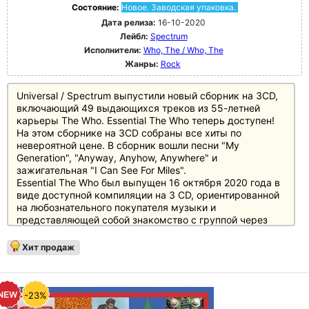
Состояние:
Новое. Заводская упаковка.
Дата релиза:
16-10-2020
Лейбл:
Spectrum
Исполнители:
Who, The / Who, The
Жанры:
Rock
Universal / Spectrum выпустили новый сборник на 3CD,
включающий 49 выдающихся треков из 55-летней
карьеры The Who. Essential The Who теперь доступен!
На этом сборнике на 3CD собраны все хиты по
невероятной цене. В сборник вошли песни "My
Generation", "Anyway, Anyhow, Anywhere" и
зажигательная "I Can See For Miles".
Essential The Who был выпущен 16 октября 2020 года в
виде доступной компиляции на 3 CD, ориентированной
на любознательного покупателя музыки и
представляющей собой знакомство с группой через
студийные записи и концертные треки.
Хит продаж
-23%