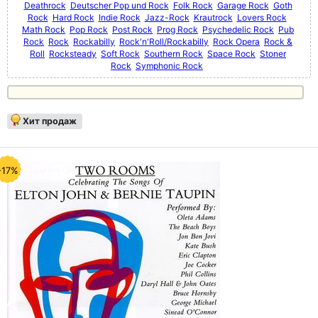
Deathrock
Deutscher Pop und Rock
Folk Rock
Garage Rock
Goth
Rock
Hard Rock
Indie Rock
Jazz-Rock
Krautrock
Lovers Rock
Math Rock
Pop Rock
Post Rock
Prog Rock
Psychedelic Rock
Pub
Rock
Rock
Rockabilly
Rock'n'Roll/Rockabilly
Rock Opera
Rock &
Roll
Rocksteady
Soft Rock
Southern Rock
Space Rock
Stoner
Rock
Symphonic Rock
Хит продаж
-17%