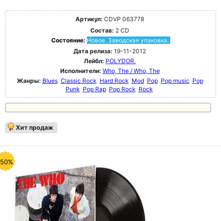
Артикул:
CDVP 063778
Состав:
2 CD
Состояние:
Новое. Заводская упаковка.
Дата релиза:
19-11-2012
Лейбл:
POLYDOR.
Исполнители:
Who, The / Who, The
Жанры:
Blues
Classic Rock
Hard Rock
Mod
Pop
Pop music
Pop
Punk
Pop Rap
Pop Rock
Rock
Хит продаж
-50%