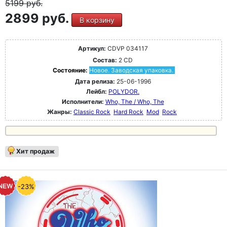
5199
руб.
2899 руб.
В корзину
Артикул:
CDVP 034117
Состав:
2 CD
Состояние:
Новое. Заводская упаковка.
Дата релиза:
25-06-1996
Лейбл:
POLYDOR.
Исполнители:
Who, The / Who, The
Жанры:
Classic Rock
Hard Rock
Mod
Rock
Хит продаж
-23%