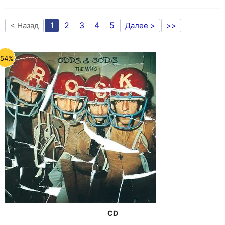
1
2
3
4
5
< Назад
Далее >
>>
-54%
CD